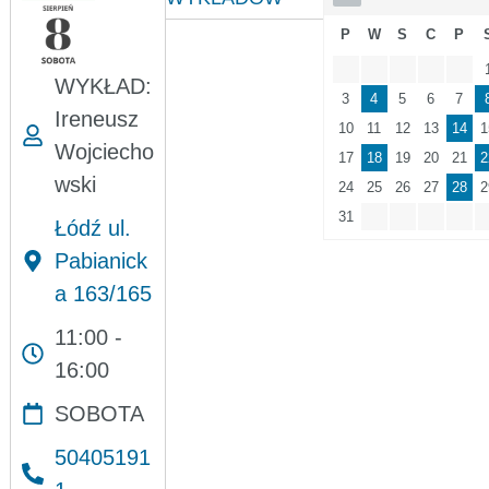
P
W
S
C
P
WYKŁAD:
3
4
5
6
7
Ireneusz
10
11
12
13
14
1
Wojciecho
17
18
19
20
21
2
wski
24
25
26
27
28
2
31
Łódź ul.
Pabianick
a 163/165
11:00 -
16:00
SOBOTA
50405191