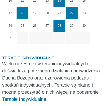
10
11
12
13
14
15
16
17
18
19
20
21
22
23
24
25
26
27
28
29
30
31
TERAPIE INDYWIDUALNE
Wielu uczestników terapii indywidualnych
doświadcza potężnego działania i prowadzenia
Ducha Bożego oraz uzdrowienia podczas
spotkań indywidualnych. Terapie są płatne i
można przeczytać o nich więcej na podstronie
Terapie Indywidualne