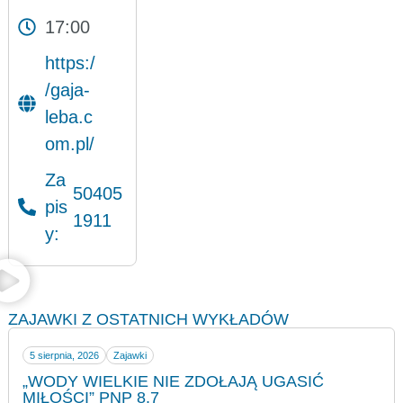
17:00
https:/
/gaja-
leba.c
om.pl/
Za
50405
pis
1911
y:
ZAJAWKI Z OSTATNICH WYKŁADÓW
5 sierpnia, 2026
Zajawki
„WODY WIELKIE NIE ZDOŁAJĄ UGASIĆ
MIŁOŚCI” PNP 8.7