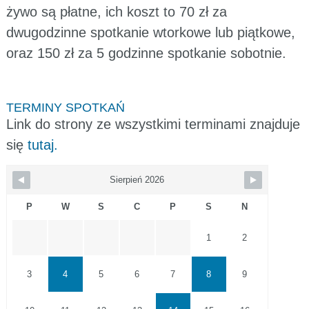
żywo są płatne, ich koszt to 70 zł za
dwugodzinne spotkanie wtorkowe lub piątkowe,
oraz 150 zł za 5 godzinne spotkanie sobotnie.
TERMINY SPOTKAŃ
Link do strony ze wszystkimi terminami znajduje
się
tutaj.
Sierpień 2026
P
W
S
C
P
S
N
1
2
3
4
5
6
7
8
9