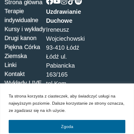
Strona główna
Terapie
Uzdrawianie
indywidualne
Duchowe
Kursy i wykłady
Ireneusz
Drugi kanon
Wojciechowski
Piękna Córka
93-410 Łódź
Ziemska
Łódź ul.
Linki
Pabianicka
Kontakt
163/165
Wykłady LIVE
tel.Kom.
504051911
Ta strona korzysta z ciasteczek, aby świadczyć usługi na
najwyższym poziomie. Dalsze korzystanie ze strony oznacza,
ze zgadzasz się na ich użycie.
Zgoda