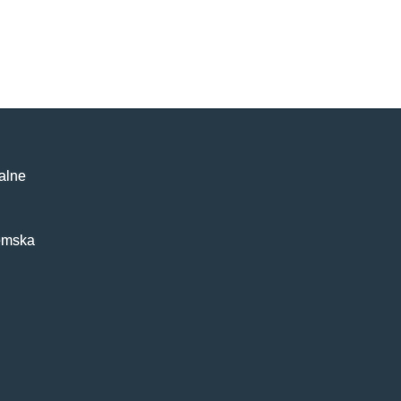
alne
emska