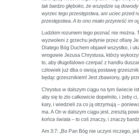
tak bardzo głęboko, że wszędzie są dowody
wyrzec tego przestępstwa, ani uciec przed n
przestępstwa. A to ono miało przynieść im 
Ludzkim rozumem tego poznać nie można. Ty
wyzwoleni z grzechu jedynie przez ofiarę Je
Dlatego Bóg Duchem objawił wszystko, i ukaz
wrogowie Jezusa Chrystusa, którzy wykorzy
to, aby długofalowo czerpać z handlu duszam
człowiek już dba o swoją postawę grzeszni
będąc grzesznikiem! Jest zbawiony, gdy prze
Chrystus w dalszym ciągu na tym świecie istn
aby się to zło całkowicie dopełniło, i żeby c
kary, i wiedzieli za co ją otrzymują – poniew
ma. A On w dalszym ciągu jest, zresztą pow
końca świata
– to coś znaczy, i znaczy bard
Am 3:7: „Bo Pan Bóg nie uczyni niczego, je