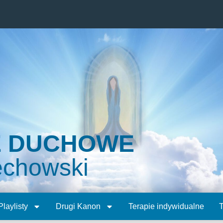
E DUCHOWE
echowski
Playlisty
Drugi Kanon
Terapie indywidualne