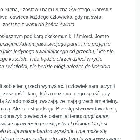
 do Nieba, i zostawił nam Ducha Świętego, Chrystus
dziwa, oświeca każdego człowieka, gdy na świat
 –
zostanę z wami do końca świata.
słusznym pod karą ekskomuniki i śmierci. Jest to
e przyjmie Adama jako swojego pana, i nie przyjmie
ła jako jedynego uwalniającego od grzechu, i kto nie
o kościoła, i nie będzie chrzcił dzieci w rycie
h światłości, nie będzie mógł należeć do kościoła
li sobie ten grzech wymyślać, i człowiek sam uczynił
grzeszność i karę, która może na niego spaść, gdy
 całą świadomością uważają, że mają grzech śmiertelny,
mają. Ale to jest podstęp. Przestępstwo wydawało się
o obnażył; powiedział osiem lat temu:
drugi kanon
owicie ujawnienie przestępstwa kościoła. On jest
ło to ujawnione bardzo wyraźnie, i nie może się
 dlatego że sam zadbał o to, aby było to zarchiwizowane