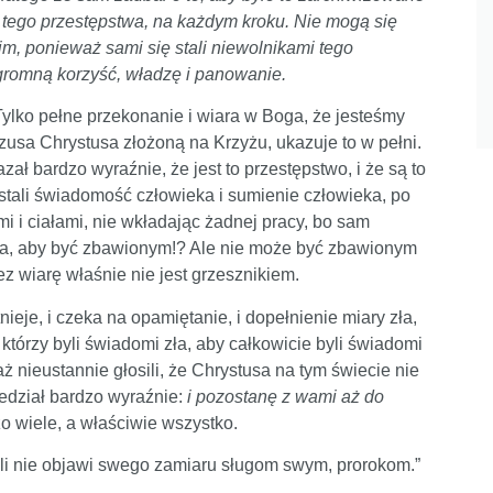
 tego przestępstwa, na każdym kroku. Nie mogą się
im, ponieważ sami się stali niewolnikami tego
ogromną korzyść, władzę i panowanie.
lko pełne przekonanie i wiara w Boga, że jesteśmy
zusa Chrystusa złożoną na Krzyżu, ukazuje to w pełni.
ał bardzo wyraźnie, że jest to przestępstwo, i że są to
stali świadomość człowieka i sumienie człowieka, po
i i ciałami, nie wkładając żadnej pracy, bo sam
ka, aby być zbawionym!? Ale nie może być zbawionym
z wiarę właśnie nie jest grzesznikiem.
ieje, i czeka na opamiętanie, i dopełnienie miary zła,
i, którzy byli świadomi zła, aby całkowicie byli świadomi
aż nieustannie głosili, że Chrystusa na tym świecie nie
iedział bardzo wyraźnie:
i pozostanę z wami aż do
zo wiele, a właściwie wszystko.
śli nie objawi swego zamiaru sługom swym, prorokom.”