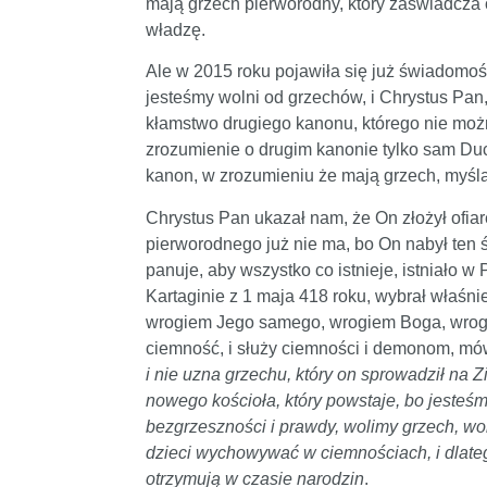
mają grzech pierworodny, który zaświadcza 
władzę.
Ale w 2015 roku pojawiła się już świadomo
jesteśmy wolni od grzechów, i Chrystus Pan,
kłamstwo drugiego kanonu, którego nie mo
zrozumienie o drugim kanonie tylko sam Duc
kanon, w zrozumieniu że mają grzech, myślą
Chrystus Pan ukazał nam, że On złożył ofiar
pierworodnego już nie ma, bo On nabył ten 
panuje, aby wszystko co istnieje, istniało 
Kartaginie z 1 maja 418 roku, wybrał właśnie 
wrogiem Jego samego, wrogiem Boga, wrogi
ciemność, i służy ciemności i demonom, mó
i nie uzna grzechu, który on sprowadził na 
nowego kościoła, który powstaje, bo jesteś
bezgrzeszności i prawdy, wolimy grzech, wo
dzieci wychowywać w ciemnościach, i dlatego
otrzymują w czasie narodzin
.