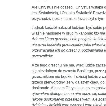
Ale Chrystus nie odszedł, Chrystus wstąpił
jest Światłością, i On jako Światłość Praw
przychodzi, i jest z nami, zaświadczył o tym
Jednak kościół nakazał ludziom być sobie po
właśnie napisane w drugim kanonie:
kto ni
Adama i jego grzechu, i nie przyjmie kościo
nie uzna kościoła grzeszników jako właściweg
przywracania ich do grzechu, pozbawiania ic
grzeszników.
A że tego grzechu nie ma, więc ludzie zaczę
się niezdolnym do wzrostu Boskiego, przez 
grzesznikiem nie będzie. I dzisiaj ludzie z
grzech pierworodny, że w dalszym ciągu go 
doskonałe. Ale sam Chrystus to przestępstw
ujawniłem dlatego, bo na nim oprze się całk
jakoby doskonałym przestępstwem, ale zosta
dzisiejszy kościół tego wyrzec i tego ukryć,