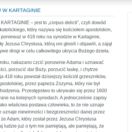
 W KARTAGINIE
AGINIE – jest to „corpus delicti”, czyli dowód
katolickiego, który nazywa się kościołem apostolskim,
 ponieważ w 418 roku na synodzie w Kartaginie,
 Jezusa Chrystusa, którą oni głosili i objawili, a zajął
szywe drogi w celu całkowitego ukrycia Bożego dzieła.
 roku, nakazano czcić ponownie Adama i uznawać
ci, porzucić dar Boży, porzucić łaskę, i chytrze
a 418 roku powstał dzisiejszy kościół grzeszników,
ostolskiej, przez papieża Zozyma, który nie był
hodzenia. Przestępstwo to ukrywało się przez 1600
afowane na kolejnych synodach. A jednocześnie zapisy
ako właściwa postawa człowieka, to że nie uznaje
e uznaje niewinności i bezgrzeszności danej przez
 że Adam, który został przez Jezusa Chrystusa
j ludzie już o tym nie pamiętają, ale pamiętają, że