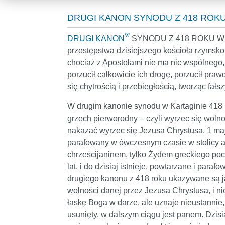
DRUGI KANON SYNODU Z 418 ROKU
DRUGI KANON
SYNODU Z 418 ROKU W KART
przestępstwa dzisiejszego kościoła rzymsko
chociaż z Apostołami nie ma nic wspólnego,
porzucił całkowicie ich drogę, porzucił prawdę
się chytrością i przebiegłością, tworząc fał
W drugim kanonie synodu w Kartaginie 418
grzech pierworodny – czyli wyrzec się wolnoś
nakazać wyrzec się Jezusa Chrystusa. 1 maj
parafowany w ówczesnym czasie w stolicy ap
chrześcijaninem, tylko Żydem greckiego poc
lat, i do dzisiaj istnieje, powtarzane i par
drugiego kanonu z 418 roku ukazywane są j
wolności danej przez Jezusa Chrystusa, i ni
łaskę Boga w darze, ale uznaje nieustannie,
usunięty, w dalszym ciągu jest panem. Dzisia