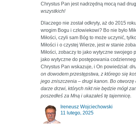
Chrystus Pan jest nadrzędną mocą nad dru
wszystkich!
Dlaczego nie został odkryty, aż do 2015 rok
wrogim Bogu i człowiekowi? Bo nie było Miło
Miłości, czyli sam Bóg to może uczynić, tylk
Miłości i o czystej Wierze, jest w stanie zo
Miłości, zobaczy to jako wytyczne swojego p
jako wytyczne do postępowania codziennego
Chrystus Pan wskazuje, i On powiedział:
dr
on dowodem przestępstwa, z którego się koś
jego zniszczenia – drugi kanon. Bo otworzę 
darze drzwi, których nikt nie będzie mógł za
poszedłeś za Mną i ukazałeś tę tajemnicę.
Ireneusz Wojciechowski
11 lutego, 2025