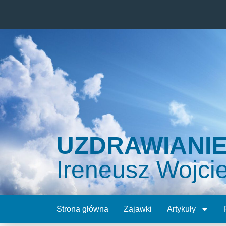
UZDRAWIANI
Ireneusz Wojci
Strona główna
Zajawki
Artykuły