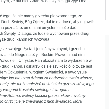
o tym, że dla nich Adam w dalszym ciągu żyje i ma
ść tego, że nie mamy grzechu pierworodnego, że
 Duch Święty, Bóg Ojciec, dał tę mądrość, aby objawić
żna poznać rozumem ani umysłem, może dać
h Święty. Dlatego, że ludzie wychowani przez drugi
 że drugi kanon ich wyzwala.
ę ze swojego życia, i jesteśmy wolnymi, i grzechu
świat, do Niego należy, i Boskim Prawem nad nim
w Prawdzie. I Chrystus Pan ukazał nam to wydarzenie w
drugi kanon, i oskarżył dzisiejszy kościół o to, że jest
em Odkupienia, wrogiem Światłości, a faworyzuje
wiąc:
kto nie uzna Adama za nadrzędną swoją władzę,
Ziemię, nie może należeć do kościoła grzeszników, tego
my wrogami Kościoła świętego, i wrogami
limy Adama, wolimy kościół grzeszników, i wolimy
 chrzcijcie je zmywając z nich światłość, którą