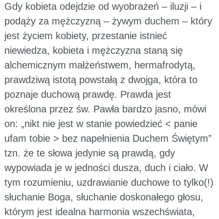
Gdy kobieta odejdzie od wyobrażeń – iluzji – i
podąży za mężczyzną – żywym duchem – który
jest życiem kobiety, przestanie istnieć
niewiedza, kobieta i mężczyzna staną się
alchemicznym małżeństwem, hermafrodytą,
prawdziwą istotą powstałą z dwojga, która to
poznaje duchową prawdę. Prawda jest
określona przez św. Pawła bardzo jasno, mówi
on: „nikt nie jest w stanie powiedzieć < panie
ufam tobie > bez napełnienia Duchem Świętym”
tzn. że te słowa jedynie są prawdą, gdy
wypowiada je w jedności dusza, duch i ciało. W
tym rozumieniu, uzdrawianie duchowe to tylko(!)
słuchanie Boga, słuchanie doskonałego głosu,
którym jest idealna harmonia wszechświata,