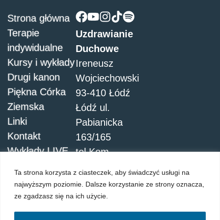
Strona główna
Terapie
Uzdrawianie
indywidualne
Duchowe
Kursy i wykłady
Ireneusz
Drugi kanon
Wojciechowski
Piękna Córka
93-410 Łódź
Ziemska
Łódź ul.
Linki
Pabianicka
Kontakt
163/165
Wykłady LIVE
tel.Kom.
504051911
Ta strona korzysta z ciasteczek, aby świadczyć usługi na
najwyższym poziomie. Dalsze korzystanie ze strony oznacza,
ze zgadzasz się na ich użycie.