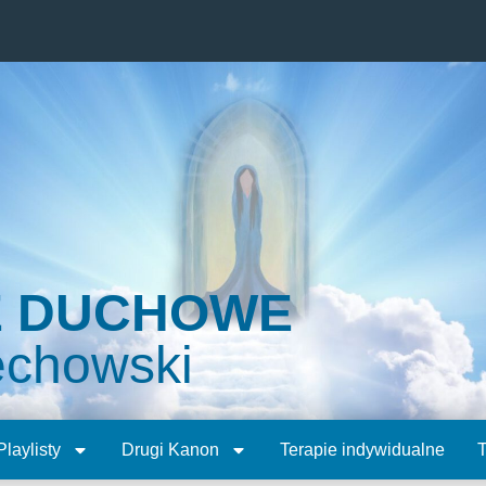
E DUCHOWE
echowski
Playlisty
Drugi Kanon
Terapie indywidualne