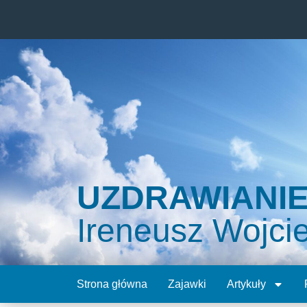
UZDRAWIANI
Ireneusz Wojci
Strona główna
Zajawki
Artykuły