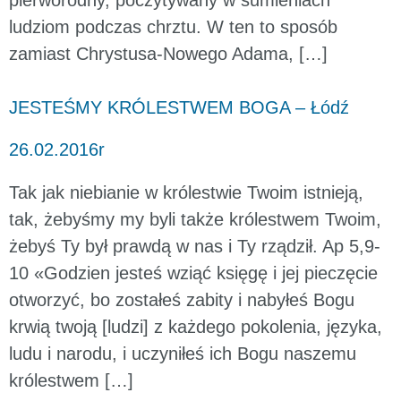
pierworodny, poczytywany w sumieniach
ludziom podczas chrztu. W ten to sposób
zamiast Chrystusa-Nowego Adama, […]
JESTEŚMY KRÓLESTWEM BOGA – Łódź
26.02.2016r
Tak jak niebianie w królestwie Twoim istnieją,
tak, żebyśmy my byli także królestwem Twoim,
żebyś Ty był prawdą w nas i Ty rządził. Ap 5,9-
10 «Godzien jesteś wziąć księgę i jej pieczęcie
otworzyć, bo zostałeś zabity i nabyłeś Bogu
krwią twoją [ludzi] z każdego pokolenia, języka,
ludu i narodu, i uczyniłeś ich Bogu naszemu
królestwem […]