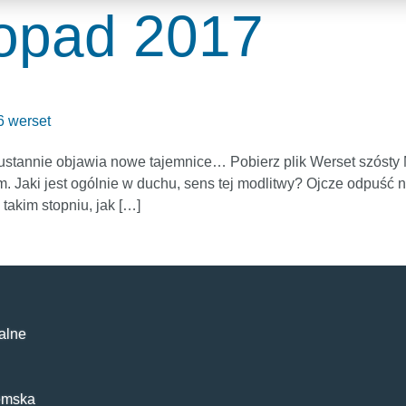
topad 2017
6 werset
eustannie objawia nowe tajemnice… Pobierz plik Werset szósty
 Jaki jest ogólnie w duchu, sens tej modlitwy? Ojcze odpuść
akim stopniu, jak […]
alne
emska