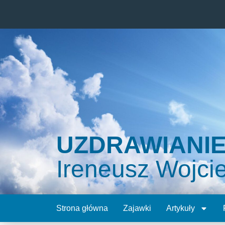
UZDRAWIANI
Ireneusz Wojci
Strona główna
Zajawki
Artykuły