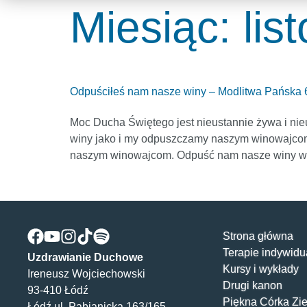
Miesiąc:
lis
Odpuściłeś nam nasze winy – Modlitwa Pańska 
Moc Ducha Świętego jest nieustannie żywa i ni
winy jako i my odpuszczamy naszym winowajcom.
naszym winowajcom. Odpuść nam nasze winy w t
Strona główna
Terapie indywidu
Uzdrawianie Duchowe
Kursy i wykłady
Ireneusz Wojciechowski
Drugi kanon
93-410 Łódź
Piękna Córka Zi
Łódź ul. Pabianicka 163/165