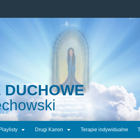
E DUCHOWE
echowski
Playlisty
Drugi Kanon
Terapie indywidualne