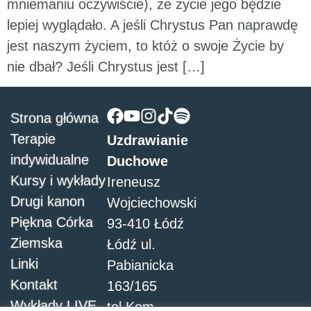
mniemaniu oczywiście), że życie jego będzie
lepiej wyglądało. A jeśli Chrystus Pan naprawdę
jest naszym życiem, to któż o swoje Życie by
nie dbał? Jeśli Chrystus jest […]
Strona główna
Terapie
Uzdrawianie
indywidualne
Duchowe
Kursy i wykłady
Ireneusz
Drugi kanon
Wojciechowski
Piękna Córka
93-410 Łódź
Ziemska
Łódź ul.
Linki
Pabianicka
Kontakt
163/165
Wykłady LIVE
tel.Kom.