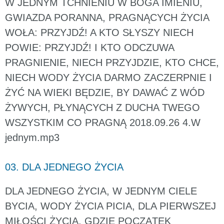
W JEDNYM TCHNIENIU W BOGA IMIENIU,
GWIAZDA PORANNA, PRAGNĄCYCH ŻYCIA
WOŁA: PRZYJDŹ! A KTO SŁYSZY NIECH
POWIE: PRZYJDŹ! I KTO ODCZUWA
PRAGNIENIE, NIECH PRZYJDZIE, KTO CHCE,
NIECH WODY ŻYCIA DARMO ZACZERPNIE I
ŻYĆ NA WIEKI BĘDZIE, BY DAWAĆ Z WÓD
ŻYWYCH, PŁYNĄCYCH Z DUCHA TWEGO
WSZYSTKIM CO PRAGNĄ 2018.09.26 4.W
jednym.mp3
03. DLA JEDNEGO ŻYCIA
DLA JEDNEGO ŻYCIA, W JEDNYM CIELE
BYCIA, WODY ŻYCIA PICIA, DLA PIERWSZEJ
MIŁOŚCI ŻYCIA, GDZIE POCZĄTEK