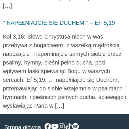
[…]
” NAPEŁNIAJCIE SIĘ DUCHEM ” – EF 5,19
Kol 3,16: Słowo Chrystusa niech w was
przebywa z bogactwem: z wszelką mądrością
nauczajcie i napominajcie samych siebie przez
psalmy, hymny, pieśni pełne ducha, pod
wpływem łaski śpiewając Bogu w waszych
sercach. Ef 5,19: … napełniajcie się Duchem,
przemawiając do siebie wzajemnie w psalmach i
hymnach, i pieśniach pełnych ducha, śpiewając i
wysławiając Pana w […]
Strona główna