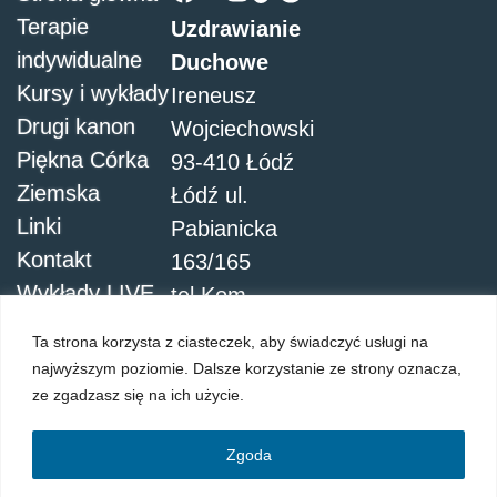
Terapie
Uzdrawianie
indywidualne
Duchowe
Kursy i wykłady
Ireneusz
Drugi kanon
Wojciechowski
Piękna Córka
93-410 Łódź
Ziemska
Łódź ul.
Linki
Pabianicka
Kontakt
163/165
Wykłady LIVE
tel.Kom.
504051911
Ta strona korzysta z ciasteczek, aby świadczyć usługi na
najwyższym poziomie. Dalsze korzystanie ze strony oznacza,
ze zgadzasz się na ich użycie.
Zgoda