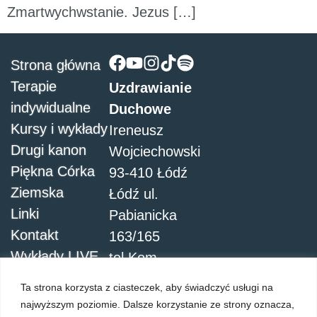
Zmartwychwstanie. Jezus […]
Strona główna
Terapie
Uzdrawianie
indywidualne
Duchowe
Kursy i wykłady
Ireneusz
Drugi kanon
Wojciechowski
Piękna Córka
93-410 Łódź
Ziemska
Łódź ul.
Linki
Pabianicka
Kontakt
163/165
Wykłady LIVE
tel.Kom.
504051911
Ta strona korzysta z ciasteczek, aby świadczyć usługi na
najwyższym poziomie. Dalsze korzystanie ze strony oznacza,