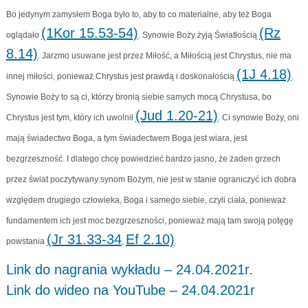
Bo jedynym zamysłem Boga było to, aby to co materialne, aby też Boga
(1Kor 15.53-54)
(Rz
oglądało
. Synowie Boży żyją Światłością
8.14)
. Jarzmo usuwane jest przez Miłość, a Miłością jest Chrystus, nie ma
(1J 4.18)
innej miłości, ponieważ Chrystus jest prawdą i doskonałością
.
Synowie Boży to są ci, którzy bronią siebie samych mocą Chrystusa, bo
(Jud 1.20-21)
Chrystus jest tym, który ich uwolnił
. Ci synowie Boży, oni
mają świadectwo Boga, a tym świadectwem Boga jest wiara, jest
bezgrzeszność. I dlatego chcę powiedzieć bardzo jasno, że żaden grzech
przez świat poczytywany synom Bożym, nie jest w stanie ograniczyć ich dobra
względem drugiego człowieka, Boga i samego siebie, czyli ciała, ponieważ
fundamentem ich jest moc bezgrzeszności, ponieważ mają tam swoją potęgę
(Jr 31.33-34
Ef 2.10)
powstania
,
.
Link do nagrania wykładu – 24.04.2021r.
Link do wideo na YouTube – 24.04.2021r