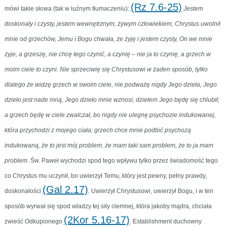
(Rz 7.6-25)
mówi takie słowa (tak w luźnym tłumaczeniu):
Jestem
doskonały i czysty, jestem wewnętrznym, żywym człowiekiem, Chrystus uwolnił
mnie od grzechów, Jemu i Bogu chwała, że żyję i jestem czysty, On we mnie
żyje, a grzeszę, nie chcę tego czynić, a czynię – nie ja to czynię, a grzech w
moim ciele to czyni. Nie sprzeciwię się Chrystusowi w żaden sposób, tylko
dlatego że widzę grzech w swoim ciele, nie podważę nigdy Jego dzieła, Jego
dzieło jest nade mną, Jego dzieło mnie wznosi, dziełem Jego będę się chlubił;
a grzech będę w ciele zwalczał, bo nigdy nie ulegnę psychozie indukowanej,
która przychodzi z mojego ciała; grzech chce mnie podbić psychozą
indukowaną, że to jest mój problem, że mam taki sam problem, że to ja mam
problem.
Św. Paweł wychodzi spod tego wpływu tylko przez świadomość tego
co Chrystus mu uczynił, bo uwierzył Temu, który jest pewny, pełny prawdy,
(Gal 2.17)
doskonałości
. Uwierzył Chrystusowi, uwierzył Bogu, i w ten
sposób wyrwał się spod władzy tej siły ciemnej, która jakoby mądra, chciała
(2Kor 5.16-17)
zwieść Odkupionego
. Establishment duchowny