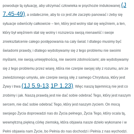
(J
powoduje tą sytuację, aby utrzymać człowieka w psychozie indukowanej
7.45-49)
, a ostatecznie, aby to co jest złe zaczęło panować i żeby się
sytuacje odwróciły całkowicie – ten, który jest wolny stał się więźniem, a ten,
który był więźniem stał się wolny i rozszerza swoją nienawiść i swoje
zniekształcenie całego postępowania na cały świat. I dlatego musimy być
świadomi prawdy, i dlatego wydobywamy się z tego problemu nie swoimi
myślami, nie swoją umiejętnością, nie swoimi zdolnościami; ale wydobywamy
się z tego problemu przez wiarę, która nie czerpie swojej siły z rozumu, ani ze
zwiedzionego umysłu, ale czerpie swoją siłę z samego Chrystusa, który jest
(1J 5.9-13
1P 1.23)
Żywy i trwa
,
. Więc naszą tajemnicą nie jest co
zrobimy i jak. Naszą prawdą jest nie dać sobie odebrać Tego, który jest naszym
sercem, nie dać sobie odebrać Tego, który jest naszym życiem. On mocą
swojego Życia doprowadzi nas do Życia pełnego, Życia Tego, który ocala tą,
wewnętrzną piękną córkę ziemską, która objawia nasze dzieło wykonane i w
Pełni objawia nam Życie, bo Pełnia do nas dochodzi i Pełnia z nas wychodzi.