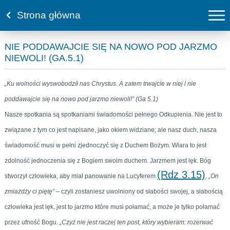
Strona główna
NIE PODDAWAJCIE SIĘ NA NOWO POD JARZMO
NIEWOLI! (GA.5.1)
„Ku wolności wyswobodził nas Chrystus. A zatem trwajcie w niej i nie
poddawajcie się na nowo pod jarzmo niewoli!” (Ga 5.1)
Nasze spotkania są spotkaniami świadomości pełnego Odkupienia. Nie jest to
związane z tym co jest napisane, jako okiem widziane; ale nasz duch, nasza
świadomość musi w pełni zjednoczyć się z Duchem Bożym. Wiara to jest
zdolność jednoczenia się z Bogiem swoim duchem. Jarzmem jest lęk. Bóg
(Rdz 3.15)
stworzył człowieka, aby miał panowanie na Lucyferem
.
„On
zmiażdży ci piętę”
– czyli zostaniesz uwolniony od słabości swojej, a słabością
człowieka jest lęk, jest to jarzmo które musi połamać, a może je tylko połamać
przez ufność Bogu.
„Czyż nie jest raczej ten post, który wybieram: rozerwać