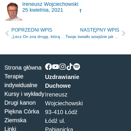
Ireneusz Wojciechowski
25 kwietnia, 2021
POPRZEDNI WPIS
NASTĘPNY WPIS
„Lecz On zna drogę, którą kroczę, z prób wyjdę czysty jak złoto.” Hi 23.10
Twoje światło wzejdzie jak zorza (Iz.58.8)
Strona główna
Terapie
Uzdrawianie
indywidualne
Duchowe
Kursy i wykłady
Ireneusz
Drugi kanon
Wojciechowski
Piękna Córka
93-410 Łódź
Ziemska
Łódź ul.
Linki
Pabianicka