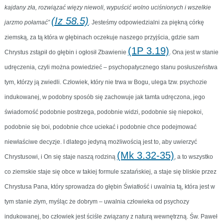
kajdany zła, rozwiązać więzy niewoli, wypuścić wolno uciśnionych i wszelkie
(Iz 58.5)
jarzmo połamać”
.
Jesteśmy odpowiedzialni za piękną córkę
ziemską, za tą która w głębinach oczekuje naszego przyjścia, gdzie sam
(1P 3.19)
Chrystus zstąpił do głębin i ogłosił Zbawienie
. Ona jest w stanie
udręczenia, czyli można powiedzieć – psychopatycznego stanu posłuszeństwa
tym, którzy ją zwiedli. Człowiek, który nie trwa w Bogu, ulega tzw. psychozie
indukowanej, w podobny sposób się zachowuje jak tamta udręczona, jego
świadomość podobnie postrzega, podobnie widzi, podobnie się niepokoi,
podobnie się boi, podobnie chce uciekać i podobnie chce podejmować
niewłaściwe decyzje. I dlatego jedyną możliwością jest to, aby uwierzyć
(Mk 3.32-35)
Chrystusowi, i On się staje naszą rodziną
, a to wszystko
co ziemskie staje się obce w takiej formule szatańskiej, a staje się bliskie przez
Chrystusa Pana, który sprowadza do głębin Światłość i uwalnia tą, która jest w
tym stanie złym, myśląc że dobrym – uwalnia człowieka od psychozy
indukowanej, bo człowiek jest ściśle związany z naturą wewnętrzną. Św. Paweł