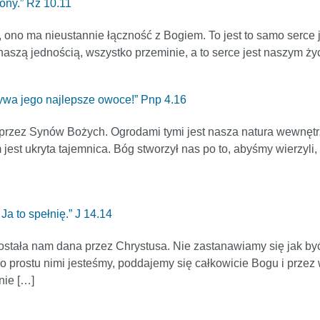
ony.” Rz 10.11
ono ma nieustannie łączność z Bogiem. To jest to samo serce jak 
t naszą jednością, wszystko przeminie, a to serce jest naszym ż
ywa jego najlepsze owoce!” Pnp 4.16
przez Synów Bożych. Ogrodami tymi jest nasza natura wewnętrz
jest ukryta tajemnica. Bóg stworzył nas po to, abyśmy wierzyli, i
Ja to spełnię.” J 14.14
została nam dana przez Chrystusa. Nie zastanawiamy się jak być 
o prostu nimi jesteśmy, poddajemy się całkowicie Bogu i przez 
nie […]