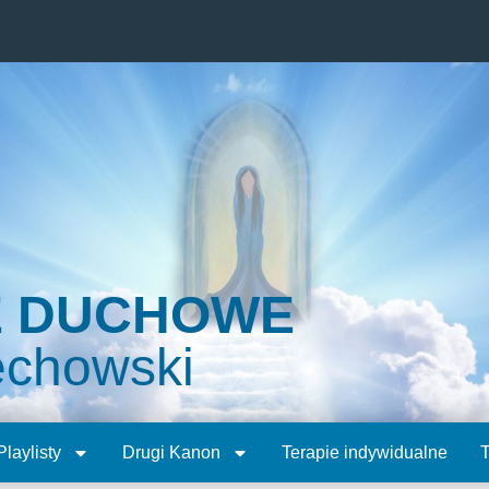
E DUCHOWE
echowski
Playlisty
Drugi Kanon
Terapie indywidualne