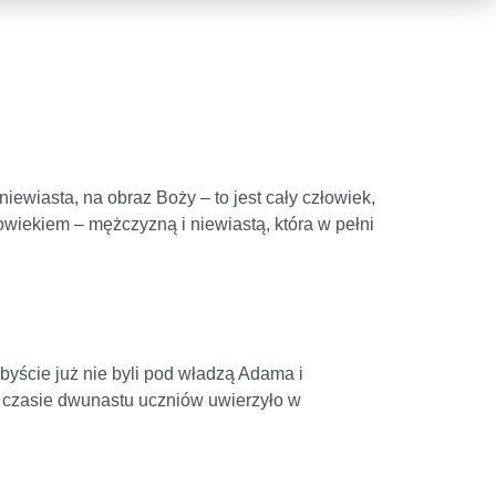
iewiasta, na obraz Boży – to jest cały człowiek,
łowiekiem – mężczyzną i niewiastą, która w pełni
byście już nie byli pod władzą Adama i
m czasie dwunastu uczniów uwierzyło w