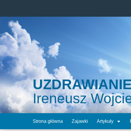
UZDRAWIANI
Ireneusz Wojci
Strona główna
Zajawki
Artykuły