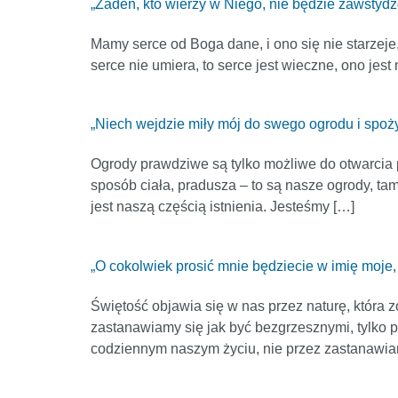
„Żaden, kto wierzy w Niego, nie będzie zawstydz
Mamy serce od Boga dane, i ono się nie starzeje, 
serce nie umiera, to serce jest wieczne, ono jes
„Niech wejdzie miły mój do swego ogrodu i spoż
Ogrody prawdziwe są tylko możliwe do otwarcia 
sposób ciała, pradusza – to są nasze ogrody, tam 
jest naszą częścią istnienia. Jesteśmy […]
„O cokolwiek prosić mnie będziecie w imię moje, 
Świętość objawia się w nas przez naturę, która 
zastanawiamy się jak być bezgrzesznymi, tylko p
codziennym naszym życiu, nie przez zastanawia