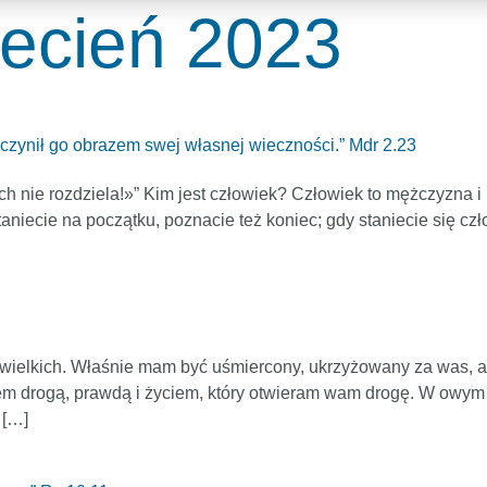
iecień 2023
uczynił go obrazem swej własnej wieczności.” Mdr 2.23
ch nie rozdziela!»” Kim jest człowiek? Człowiek to mężczyzna i n
aniecie na początku, poznacie też koniec; gdy staniecie się cz
ę wielkich. Właśnie mam być uśmiercony, ukrzyżowany za was, a
stem drogą, prawdą i życiem, który otwieram wam drogę. W owy
 […]