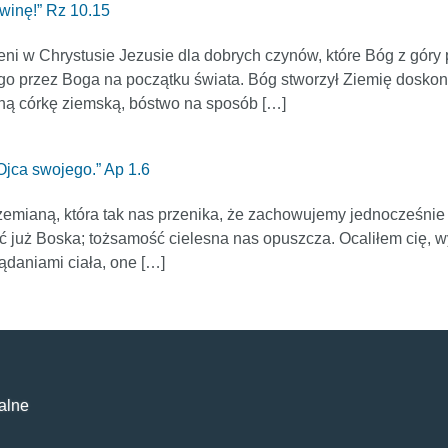
owinę!” Rz 10.15
ni w Chrystusie Jezusie dla dobrych czynów, które Bóg z góry p
go przez Boga na początku świata. Bóg stworzył Ziemię doskon
kną córkę ziemską, bóstwo na sposób […]
Ojca swojego.” Ap 1.6
rzemianą, która tak nas przenika, że zachowujemy jednocześnie
ść już Boska; tożsamość cielesna nas opuszcza. Ocaliłem cię, 
żądaniami ciała, one […]
alne