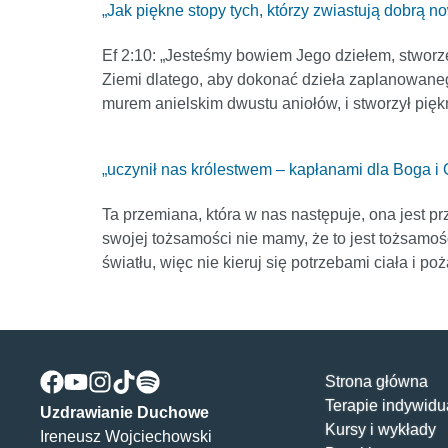
„Jak piękne stopy tych, którzy zwiastują dobrą n
Ef 2:10: „Jesteśmy bowiem Jego dziełem, stworze
Ziemi dlatego, aby dokonać dzieła zaplanowane
murem anielskim dwustu aniołów, i stworzył pię
„uczynił nas królestwem – kapłanami dla Boga i 
Ta przemiana, która w nas następuje, ona jest p
swojej tożsamości nie mamy, że to jest tożsamo
światłu, więc nie kieruj się potrzebami ciała i po
Strona główna
Terapie indywidu
Uzdrawianie Duchowe
Kursy i wykłady
Ireneusz Wojciechowski