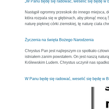
„W Panu będę się radować, weselić się będę w 
Nastąpił ogromny przeskok do innego miejsca, do
która rozpala się w głębinach, aby płonąć mocą 
naturę pięknej córki ziemskiej, tę naturę ciała 
Życzenia na święta Bożego Narodzenia
Chrystus Pan jest najlepszym co spotkało czło
istniałem zanim powstałem. On jest naszą naturą d
Królewskim Ludem. Chrystus uczynił nas spadko
W Panu będę się radować, weselić się będę w B