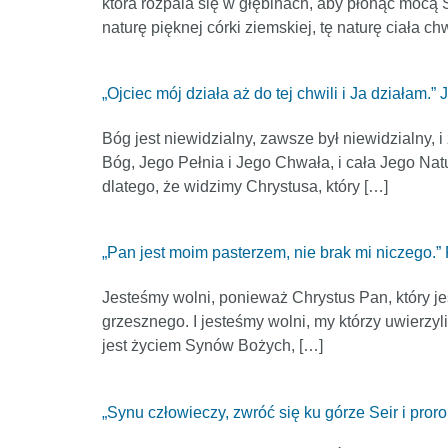
która rozpala się w głębinach, aby płonąć mocą 
naturę pięknej córki ziemskiej, tę naturę ciała 
„Ojciec mój działa aż do tej chwili i Ja działam.” 
Bóg jest niewidzialny, zawsze był niewidzialny, 
Bóg, Jego Pełnia i Jego Chwała, i cała Jego Nat
dlatego, że widzimy Chrystusa, który […]
„Pan jest moim pasterzem, nie brak mi niczego.”
Jesteśmy wolni, ponieważ Chrystus Pan, który je
grzesznego. I jesteśmy wolni, my którzy uwierzyl
jest życiem Synów Bożych, […]
„Synu człowieczy, zwróć się ku górze Seir i proro