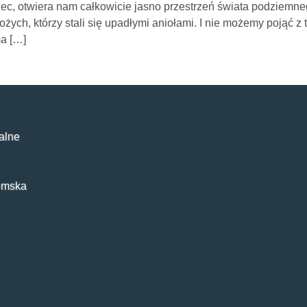
ciec, otwiera nam całkowicie jasno przestrzeń świata podziemn
ych, którzy stali się upadłymi aniołami. I nie możemy pojąć z 
ma […]
alne
emska