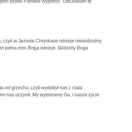
głębin dzieło Pańskie wypełnić. Odczuwam tę
 czyli w Jezusie Chrystusie istnieje niewidzialny
 Nim pełna moc Boga istnieje. Widzimy Boga
s od grzechu, czyli wydobył nas z ciała
kim nas uczynił. My wybieramy Go, i nasze życie