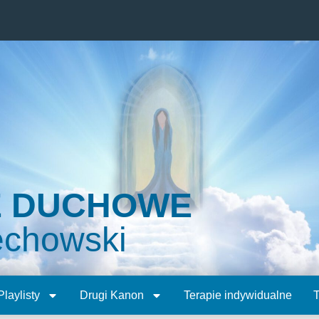
E DUCHOWE
echowski
Playlisty
Drugi Kanon
Terapie indywidualne