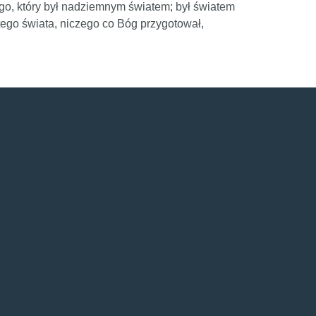
ego, który był nadziemnym światem; był światem
tego świata, niczego co Bóg przygotował,