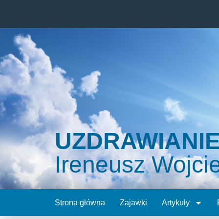
UZDRAWIANI
Ireneusz Wojci
Strona główna
Zajawki
Artykuły