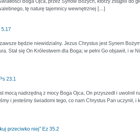
Światłości Boga Ojca, przez Synów Bożych, którzy zstąpili do 
chwalebnego, tę naturę tajemnicy wewnętrznej […]
J 5.17
i zawsze będzie niewidzialny. Jezus Chrystus jest Synem Bożym,
ura. Stał się On Królestwem dla Boga; w pełni Go objawił, i w
 Ps 23.1
st mocą nadrzędną z mocy Boga Ojca, On przyszedł i uwolnił na
iśmy i jesteśmy świadomi tego, co nam Chrystus Pan uczynił, i 
kuj przeciwko niej” Ez 35.2