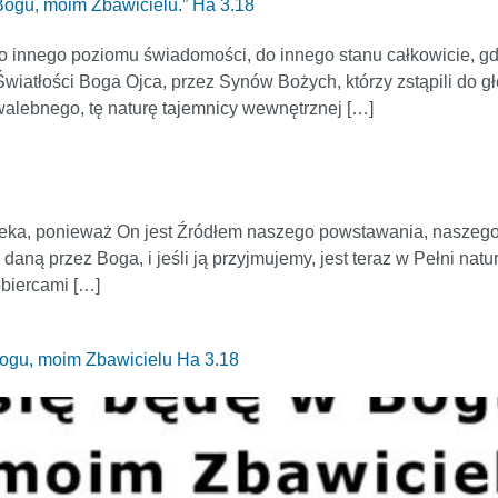
Bogu, moim Zbawicielu.” Ha 3.18
 innego poziomu świadomości, do innego stanu całkowicie, gdz
Światłości Boga Ojca, przez Synów Bożych, którzy zstąpili do 
chwalebnego, tę naturę tajemnicy wewnętrznej […]
wieka, ponieważ On jest Źródłem naszego powstawania, naszego
aną przez Boga, i jeśli ją przyjmujemy, jest teraz w Pełni natur
biercami […]
ogu, moim Zbawicielu Ha 3.18