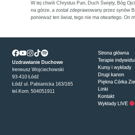
W tej chwili Chrystus Pan, Duch Święty, Bóg Oj
na górze, a został zdeprawowany przez synów Boż
ponieważ ten świat, tego nie ma otwartego. On 
Strona główna
Terapie indywidu
Uzdrawianie Duchowe
Kursy i wykłady
Ireneusz Wojciechowski
Drugi kanon
93-410 Łódź
Piękna Córka Zi
Łódź ul. Pabianicka 163/165
Linki
tel.Kom. 504051911
Kontakt
Wykłady LIVE