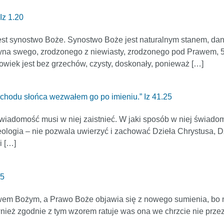
Iz 1.20
st synostwo Boże. Synostwo Boże jest naturalnym stanem, dan
yna swego, zrodzonego z niewiasty, zrodzonego pod Prawem, 5 
wiek jest bez grzechów, czysty, doskonały, ponieważ […]
chodu słońca wezwałem go po imieniu.” Iz 41.25
świadomość musi w niej zaistnieć. W jaki sposób w niej świadom
teologia – nie pozwala uwierzyć i zachować Dzieła Chrystusa, 
i […]
25
awem Bożym, a Prawo Boże objawia się z nowego sumienia, bo 
wnież zgodnie z tym wzorem ratuje was ona we chrzcie nie prze