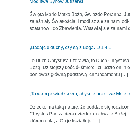
Modlitwa Synów Jutrzenki
Święta Mario Matko Boża, Gwiazdo Poranna, Jutrz
zajaśniały Światłością, i modlisz się za nami 
szatanowi, do Zbawienia. Wstawiaj się za nami d
„Badajcie duchy, czy są z Boga.” J 1 4.1
To Duch Chrystusa uzdrawia, to Duch Chrystusa 
Bożą. Dzisiejszy kościół śmierci, ci ludzie oni ni
ponieważ główną podstawą ich fundamentu […]
„To wam powiedziałem, abyście pokój we Mnie mi
Dziecko ma taką naturę, że poddaje się rodzicom
Chrystus Pan zabiera dziecko ku chwale Bożej, t
któremu ufa, a On je kształtuje […]