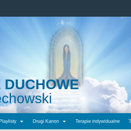
E DUCHOWE
echowski
Playlisty
Drugi Kanon
Terapie indywidualne