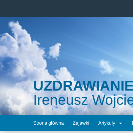
UZDRAWIANI
Ireneusz Wojci
Strona główna
Zajawki
Artykuły