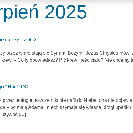
rpień 2025
e należy.” Iz 66.2
órzy przez wiarę stają się Synami Bożymi. Jezus Chrystus mówi 
ą Krew. – Co ty opowiadasz? Pić krew i jeść ciało? Nie chcemy
go.” Hbr 10.31
ż przez teologię jeszcze nikt nie trafił do Nieba, ona nie o
– bo mają Adama i niech trzymają się własnej drogi upadku;
ę używać […]