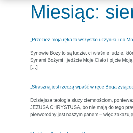
Miesiąc:
sie
„Przecież moja ręka to wszystko uczyniła i do Mni
Synowie Boży to są ludzie, ci właśnie ludzie, kt
Synami Bożymi i jedźcie Moje Ciało i pijcie Moj
[…]
„Straszną jest rzeczą wpaść w ręce Boga żyjące
Dzisiejsza teologia służy ciemnościom, poniewa
JEZUSA CHRYSTUSA, bo nie mają do tego prawa 
pierworodny jest naszym panem – więc zakazuj