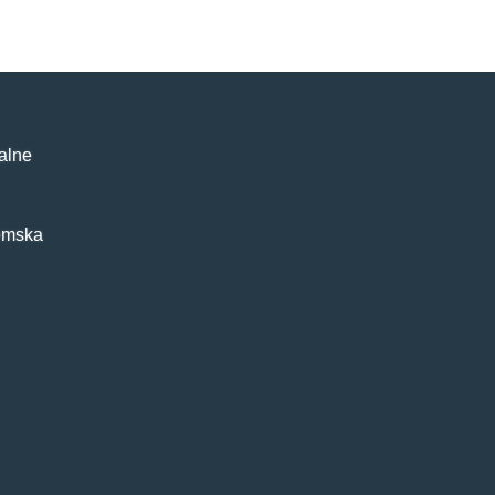
alne
emska