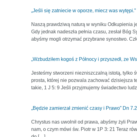
„Jeśli się zatniecie w oporze, miecz was wytępi.” 
Naszą prawdziwą naturą w wyniku Odkupienia je
Gdy jednak nadeszła pełnia czasu, zesłał Bóg S
abyśmy mogli otrzymać przybrane synostwo. Czło
„Wzbudziłem kogoś z Północy i przyszedł, ze Ws
Jesteśmy stworzeni niezniszczalną istotą, tylko 
prosta, której nie pozwala zachować dzisiejsza 
takie, 1 J 5: 9 Jeśli przyjmujemy świadectwo ludz
„Będzie zamierzał zmienić czasy i Prawo” Dn 7.
Chrystus nas uwolnił od prawa, abyśmy żyli Pr
nam, o czym mówi św. Piotr w 1P 3: 21 Teraz ró
do […]