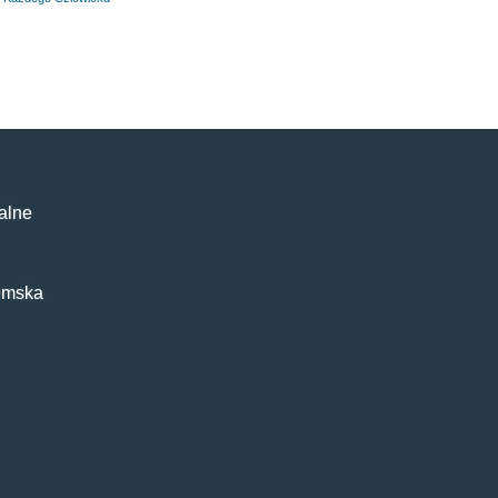
alne
emska