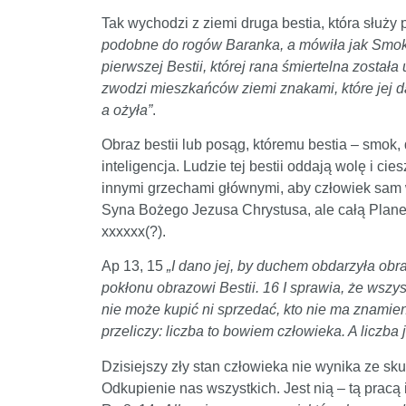
Tak wychodzi z ziemi druga bestia, która służy 
podobne do rogów Baranka, a mówiła jak Smok. 1
pierwszej Bestii, której rana śmiertelna została
zwodzi mieszkańców ziemi znakami, które jej d
a ożyła”
.
Obraz bestii lub posąg, któremu bestia – smok
inteligencja. Ludzie tej bestii oddają wolę i ci
innymi grzechami głównymi, aby człowiek sam wyb
Syna Bożego Jezusa Chrystusa, ale całą Planet
xxxxxx(?).
Ap 13, 15
„I dano jej, by duchem obdarzyła obra
pokłonu obrazowi Bestii. 16 I sprawia, że wszysc
nie może kupić ni sprzedać, kto nie ma znamienia
przeliczy: liczba to bowiem człowieka. A liczba
Dzisiejszy zły stan człowieka nie wynika ze sk
Odkupienie nas wszystkich. Jest nią – tą prac