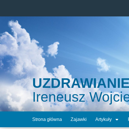
UZDRAWIANI
Ireneusz Wojci
Strona główna
Zajawki
Artykuły