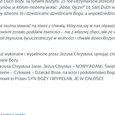
zi Duch Boży, są synami Bożymi. 15 Nie otrzymaliście przecież
za synów, w którym możemy wołać: „Abba, Ojcze!” 16 Sam Duch
y dziećmi, to i dziedzicami: dziedzicami Boga, a współdziedzi
ie można stawiać na równi z chwałą, który ma się w nas objawi
wiem zostało poddane marności – nie z własnej chęci, ale ze w
li zepsucia, by uczestniczyć w wolności i chwale dzieci Bożyc
o już wykonane i wypełnione przez Jezusa Chrystusa, ujmując ch
owie Boży.
Jezusa Chrystusa Janie, Jezus Chrystus – NOWY ADAM i Święt
enie – Człowiek – Dziecko Boże, na wzór i podobieństwo Bog
a odnowił to Prawo SYN BOŻY I WYPEŁNIŁ JE W CAŁOŚCI.
ł Każdego Człowieka