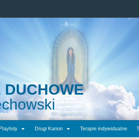
E DUCHOWE
echowski
Playlisty
Drugi Kanon
Terapie indywidualne