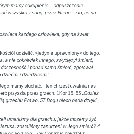
którym mamy odkupienie – odpuszczenie
ć wszystko z sobą: przez Niego – i to, co na
a oświeca każdego człowieka, gdy na świat
kościół udzielić, >jedynie uprawniony< do tego.
, a nie cokolwiek innego, zwyciężył śmierć,
ad doczesność i ponad samą śmierć, zgotował
 dziećmi i dziedzicami”
.
Jego mamy słuchać, i ten chrzest uwalnia nas
ierć przyszła przez grzech. 1Kor 15, 55
„Gdzież
 siłą grzechu Prawo. 57 Bogu niech będą dzięki
eli umarliśmy dla grzechu, jakże możemy żyć
Jezusa, zostaliśmy zanurzeni w Jego śmierć? 4
i w nowe życie – jak Chrystus powstał z