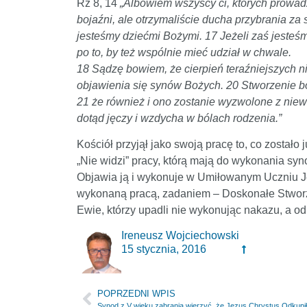
Rz 8, 14
„Albowiem wszyscy ci, których prowad
bojaźni, ale otrzymaliście ducha przybrania 
jesteśmy dziećmi Bożymi. 17 Jeżeli zaś jesteśm
po to, by też wspólnie mieć udział w chwale.
18 Sądzę bowiem, że cierpień teraźniejszych n
objawienia się synów Bożych. 20 Stworzenie bo
21 że również i ono zostanie wyzwolone z niewo
dotąd jęczy i wzdycha w bólach rodzenia.”
Kościół przyjął jako swoją pracę to, co został
„Nie widzi” pracy, którą mają do wykonania syn
Objawia ją i wykonuje w Umiłowanym Uczniu 
wykonaną pracą, zadaniem – Doskonałe Stworz
Ewie, którzy upadli nie wykonując nakazu, 
Ireneusz Wojciechowski
15 stycznia, 2016
POPRZEDNI WPIS
Synod z V wieku zabrania wierzyć, że Jezus Chrystus Odkupi