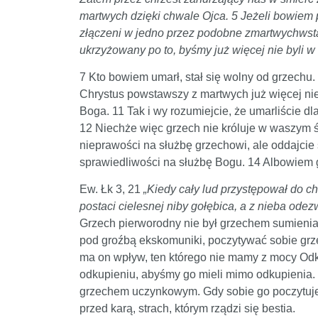
martwych dzięki chwale Ojca. 5 Jeżeli bowiem 
złączeni w jedno przez podobne zmartwychwstan
ukrzyżowany po to, byśmy już więcej nie byli w
7 Kto bowiem umarł, stał się wolny od grzechu.
Chrystus powstawszy z martwych już więcej nie u
Boga. 11 Tak i wy rozumiejcie, że umarliście dl
12 Niechże więc grzech nie króluje w waszym 
nieprawości na służbę grzechowi, ale oddajcie s
sprawiedliwości na służbę Bogu. 14 Albowiem g
Ew. Łk 3, 21
„Kiedy cały lud przystępował do chr
postaci cielesnej niby gołębica, a z nieba od
Grzech pierworodny nie był grzechem sumienia
pod groźbą ekskomuniki, poczytywać sobie grze
ma on wpływ, ten którego nie mamy z mocy Odk
odkupieniu, abyśmy go mieli mimo odkupienia. 
grzechem uczynkowym. Gdy sobie go poczytujem
przed karą, strach, którym rządzi się bestia.