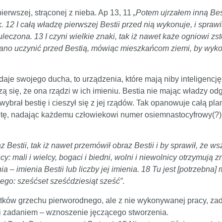
pierwszej, strąconej z nieba. Ap 13, 11
„Potem ujrzałem inną Bes
2 I całą władzę pierwszej Bestii przed nią wykonuje, i sprawi
 uleczona. 13 I czyni wielkie znaki, tak iż nawet każe ogniowi z
ano uczynić przed Bestią, mówiąc mieszkańcom ziemi, by wykona
, daje swojego ducha, to urządzenia, które mają niby inteligen
eszą się, że ona rządzi w ich imieniu. Bestia nie mając władzy o
rał bestię i cieszył się z jej rządów. Tak opanowuje całą plane
ę, nadając każdemu człowiekowi numer osiemnastocyfrowy(?), t
z Bestii, tak iż nawet przemówił obraz Bestii i by sprawił, że w
y: mali i wielcy, bogaci i biedni, wolni i niewolnicy otrzymują 
 – imienia Bestii lub liczby jej imienia. 18 Tu jest [potrzebna]
 jego: sześćset sześćdziesiąt sześć”
.
utków grzechu pierworodnego, ale z nie wykonywanej pracy, zad
ą i zadaniem – wznoszenie jęczącego stworzenia.