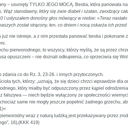
nany – usunięty TYLKO JEGO MOCĄ. Bestia, która panowała na 
ok, Wąż starodawny, który się zwie diabeł i szatan, zwodzący ca
e.10 I usłyszałem donośny głos mówiący w niebie: «Teraz nastał
aszych został strącony, ten, co dniem i nocą oskarża ich prze
uż nie istnieje, a z nim przestała panować bestia i pokonane
ni.
zechu pierworodnego, to wszyscy, którzy myślą, że są przez chrz
usa opuszczeni – nie doznali odkupienia, co sprzeciwia się Wo
 zdania co do Rz. 3, 23-26. i innych przytoczonych.
ioła tych, którzy: „uznają, że się dzieci chrzci wprawdzie dla
nego, który miałby być odpuszczony przez kąpiel odrodzenia, i
z fałszywa — niech będzie wyłączony ze społeczności wiernych.
 chociaż same nie mogły jeszcze popełnić żadnego grzechu, ab
1)<
pierworodny wraz z naturą ludzką jest przekazywany przez z
ego”, 16),(KKK 419)