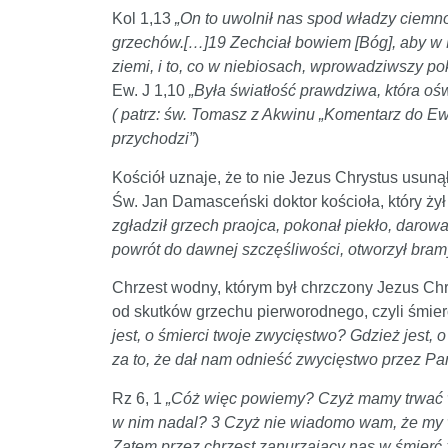
Kol 1,13
„On to uwolnił nas spod władzy ciemn
grzechów.[…]19 Zechciał bowiem [Bóg], aby w N
ziemi, i to, co w niebiosach, wprowadziwszy po
Ew. J 1,10
„Była światłość prawdziwa, która oś
( patrz: św. Tomasz z Akwinu „Komentarz do Ew
przychodzi”
)
Kościół uznaje, że to nie Jezus Chrystus usuną
Św. Jan Damasceński doktor kościoła, który żył
zgładził grzech praojca, pokonał piekło, darow
powrót do dawnej szczęśliwości, otworzył bramy
Chrzest wodny, którym był chrzczony Jezus Chr
od skutków grzechu pierworodnego, czyli śmierc
jest, o śmierci twoje zwycięstwo? Gdzież jest, 
za to, że dał nam odnieść zwycięstwo przez P
Rz 6, 1
„Cóż więc powiemy? Czyż mamy trwać w 
w nim nadal? 3 Czyż nie wiadomo wam, że my w
Zatem przez chrzest zanurzający nas w śmierć 