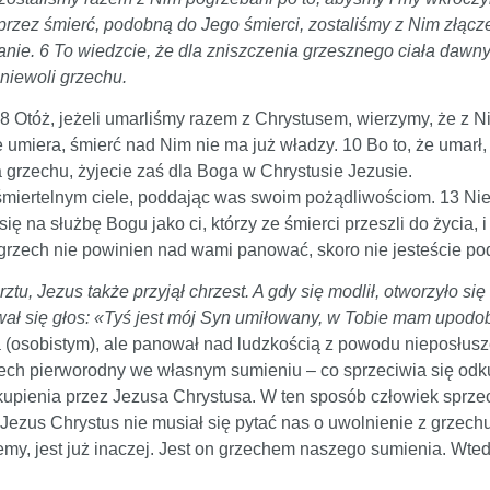
przez śmierć, podobną do Jego śmierci, zostaliśmy z Nim złącz
ie. 6 To wiedzcie, że dla zniszczenia grzesznego ciała dawny
 niewoli grzechu.
 8 Otóż, jeżeli umarliśmy razem z Chrystusem, wierzymy, że z 
miera, śmierć nad Nim nie ma już władzy. 10 Bo to, że umarł, um
a grzechu, żyjecie zaś dla Boga w Chrystusie Jezusie.
śmiertelnym ciele, poddając was swoim pożądliwościom. 13 Ni
ię na służbę Bogu jako ci, którzy ze śmierci przeszli do życia, 
rzech nie powinien nad wami panować, skoro nie jesteście pod
ztu, Jezus także przyjął chrzest. A gdy się modlił, otworzyło si
ezwał się głos: «Tyś jest mój Syn umiłowany, w Tobie mam upod
 (osobistym), ale panował nad ludzkością z powodu nieposłus
ch pierworodny we własnym sumieniu – co sprzeciwia się odkup
upienia przez Jezusa Chrystusa. W ten sposób człowiek sprzec
Jezus Chrystus nie musiał się pytać nas o uwolnienie z grzec
y, jest już inaczej. Jest on grzechem naszego sumienia. Wted