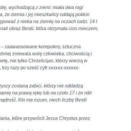
tię, wychodzącą z ziemi: miała dwa rogi
a, że ziemia i jej mieszkańcy oddają pokłon
stępować z nieba na ziemię na oczach ludzi. 14 I
li obraz Bestii, która otrzymała cios mieczem,
cję – zaawansowane komputery, sztuczna
dgórnej zniewala wolę człowieka, chciwością i
tę, nie tylko Chrześcijan, którzy wierzą w
rzy razy po sześć cyfr xxxxxx-xxxxxx-
szyscy zostaną zabici, którzy nie oddadzą
znamię na prawą rękę lub na czoło 17 i że nikt
 mądrość. Kto ma rozum, niech liczbę Bestii
ania, które przywrócił Jezus Chrystus przez