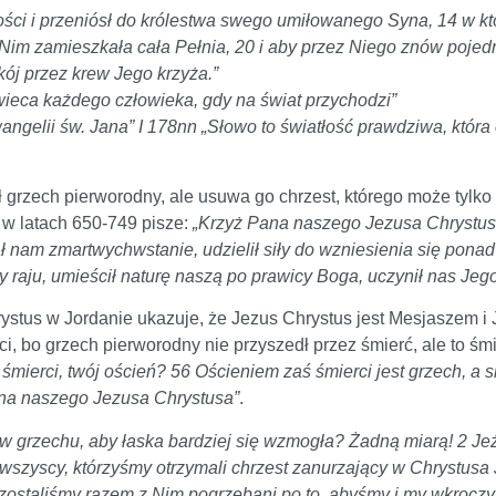
ości i przeniósł do królestwa swego umiłowanego Syna, 14 w 
im zamieszkała cała Pełnia, 20 i aby przez Niego znów pojedna
kój przez krew Jego krzyża.”
wieca każdego człowieka, gdy na świat przychodzi”
angelii św. Jana” I 178nn „Słowo to światłość prawdziwa, któr
ł grzech pierworodny, ale usuwa go chrzest, którego może tylko 
 w latach 650-749 pisze:
„Krzyż Pana naszego Jezusa Chrystusa
ał nam zmartwychwstanie, udzielił siły do wzniesienia się pon
 raju, umieścił naturę naszą po prawicy Boga, uczynił nas Jego
ystus w Jordanie ukazuje, że Jezus Chrystus jest Mesjaszem i 
i, bo grzech pierworodny nie przyszedł przez śmierć, ale to śm
o śmierci, twój oścień? 56 Ościeniem zaś śmierci jest grzech, a
ana naszego Jezusa Chrystusa”
.
grzechu, aby łaska bardziej się wzmogła? Żadną miarą! 2 Jeż
szyscy, którzyśmy otrzymali chrzest zanurzający w Chrystusa 
zostaliśmy razem z Nim pogrzebani po to, abyśmy i my wkroczyl