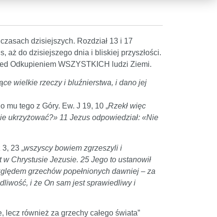
czasach dzisiejszych. Rozdział 13 i 17
 aż do dzisiejszego dnia i bliskiej przyszłości.
 przed Odkupieniem WSZYSTKICH ludzi Ziemi.
ce wielkie rzeczy i bluźnierstwa, i dano jej
 mu tego z Góry. Ew. J 19, 10 „
Rzekł więc
ie ukrzyżować?» 11 Jezus odpowiedział: «Nie
3, 23 „
wszyscy bowiem zgrzeszyli i
t w Chrystusie Jezusie. 25 Jego to ustanowił
względem grzechów popełnionych dawniej – za
liwość, i że On sam jest sprawiedliwy i
e, lecz również za grzechy całego świata”