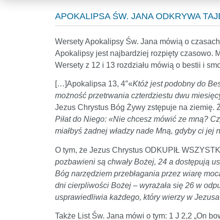
APOKALIPSA ŚW. JANA ODKRYWA TA
Wersety Apokalipsy Św. Jana mówią o czasach, w
Apokalipsy jest najbardziej rozpięty czasowo. Mó
Wersety z 12 i 13 rozdziału mówią o bestii i
[…]Apokalipsa 13, 4″«
Któż jest podobny do Best
możność przetrwania czterdziestu dwu miesięc
Jezus Chrystus Bóg Żywy zstępuje na ziemię. Ż
Piłat do Niego: «Nie chcesz mówić ze mną? Cz
miałbyś żadnej władzy nade Mną, gdyby ci jej n
O tym, że Jezus Chrystus ODKUPIŁ WSZYSTKIC
pozbawieni są chwały Bożej, 24 a dostępują usp
Bóg narzędziem przebłagania przez wiarę mocą
dni cierpliwości Bożej – wyrażała się 26 w odp
usprawiedliwia każdego, który wierzy w Jezusa
Także List Św. Jana mówi o tym: 1 J 2,2 „On bow