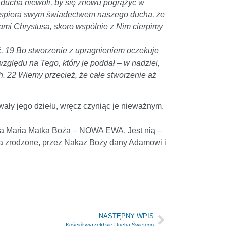
 ducha niewoli, by się znowu pogrążyć w
 wspiera swym świadectwem naszego ducha, że
cami Chrystusa, skoro wspólnie z Nim cierpimy
ć. 19 Bo stworzenie z upragnieniem oczekuje
zględu na Tego, który je poddał – w nadziei,
h. 22 Wiemy przecież, że całe stworzenie aż
wały jego dziełu, wręcz czyniąc je nieważnym.
a Maria Matka Boża – NOWA EWA. Jest nią –
a zrodzone, przez Nakaz Boży dany Adamowi i
NASTĘPNY WPIS
Kościół wyrzekł się Ducha Świętego