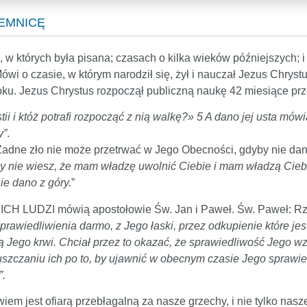
JEMNICĘ
 których była pisana; czasach o kilka wieków późniejszych; i 
wi o czasie, w którym narodził się, żył i nauczał Jezus Chrystus,
 smoku. Jezus Chrystus rozpoczął publiczną naukę 42 miesiące
ii i któż potrafi rozpocząć z nią walkę?» 5 A dano jej usta mówią
y”
.
adne zło nie może przetrwać w Jego Obecności, gdyby nie dano
y nie wiesz, że mam władzę uwolnić Ciebie i mam władzą Cieb
ie dano z góry.
”
H LUDZI mówią apostołowie Św. Jan i Paweł. Św. Paweł: Rz 
rawiedliwienia darmo, z Jego łaski, przez odkupienie które jes
 Jego krwi. Chciał przez to okazać, że sprawiedliwość Jego 
uszczaniu ich po to, by ujawnić w obecnym czasie Jego sprawied
”.
iem jest ofiarą przebłagalną za nasze grzechy, i nie tylko nasz