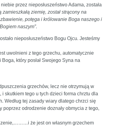
niebie przez nieposłuszeństwo Adama, została
łą zamieszkałą ziemię, został strącony na
o zbawienie, potęga i królowanie Boga naszego i
d Bogiem naszym”
.
 zostało nieposłuszeństwo Bogu Ojcu. Jesteśmy
est uwolnieni z tego grzechu, automatycznie
li Boga, który posłał Swojego Syna na
 odpuszczenia grzechów, lecz nie otrzymują w
 skutkiem tego u tych dzieci forma chrztu dla
 Według tej zasady wiary dlatego chrzci się
y poprzez odrodzenie doznały obmycia z tego,
rodzenie,………i że jest on własnym grzechem