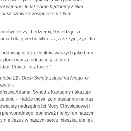
eni w jedno, to tak samo będziemy z Nim
 nasz człowiek został razem z Nim
Nim również żyć będziemy, 9 wiedząc, że
arł dla grzechu tylko raz, a że żyje, żyje dla
e oddawajcie też członków waszych jako broń
i członki wasze oddajcie jako broń
dani Prawu, lecz łasce.”
ę niebo 22 i Duch Święty zstąpił na Niego, w
obanie»
„.
zeństwa Adama. Synod z Kartaginy nakazuje
ieniu – i także mówi, że nieustannie na nas
iwia się nadrzędności Mocy Chrystusowej i
hu pierworodnego, ponieważ nie był on naszym
y nie Jezus w naszym sercu mieszka, ale lęk