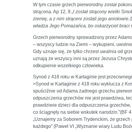
W tym czasie grzech pierworodny został poko
strącona. Ap 12, 9
„I został strącony wielki Sm
ziemię, a z nim strąceni zostali jego aniołowi
władza Jego Pomazańca, bo oskarżyciel braci n
Grzech pierworodny sprowadzony przez Adama j
– wszyscy ludzie na Ziemi – wykupieni, uwolnie
Gdy uznaje się, że tylko chrzest uwalnia od gr
uznają że wszyscy inni są przez Jezusa Chryst
odkupienie wszelkiego człowieka.
Synod z 418 roku w Kartaginie jest przeciwnego
>Synod w Kartaginie z 418 roku wyklucza z Kośc
spuściźnie od Adama żadnego grzechu pierworod
odpuszczenia grzechów nie jest prawdziwa, lec
prawdziwie dzieci dla odpuszczenia grzechów,
co ściągnęły na siebie wskutek narodzin.”(BF 4
„Uznajemy za Soborem Trydenckim, że grzech 
każdego” (Paweł VI „Wyznanie wiary Ludu Boż