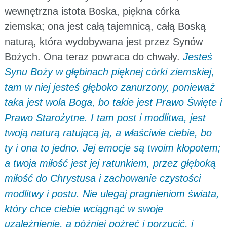
wewnętrzna istota Boska, piękna córka
ziemska; ona jest całą tajemnicą, całą Boską
naturą, która wydobywana jest przez Synów
Bożych. Ona teraz powraca do chwały.
Jesteś
Synu Boży w głębinach pięknej córki ziemskiej,
tam w niej jesteś głęboko zanurzony, ponieważ
taka jest wola Boga, bo takie jest Prawo Święte i
Prawo Starożytne. I tam post i modlitwa, jest
twoją naturą ratującą ją, a właściwie ciebie, bo
ty i ona to jedno. Jej emocje są twoim kłopotem;
a twoja miłość jest jej ratunkiem, przez głęboką
miłość do Chrystusa i zachowanie czystości
modlitwy i postu. Nie ulegaj pragnieniom świata,
który chce ciebie wciągnąć w swoje
uzależnienie, a później pożreć i porzucić, i