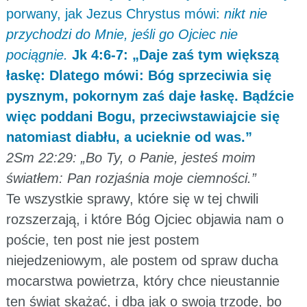
porwany, jak Jezus Chrystus mówi:
nikt nie
przychodzi do Mnie, jeśli go Ojciec nie
pociągnie.
Jk 4:6-7: „Daje zaś tym większą
łaskę: Dlatego mówi: Bóg sprzeciwia się
pysznym, pokornym zaś daje łaskę. Bądźcie
więc poddani Bogu, przeciwstawiajcie się
natomiast diabłu, a ucieknie od was.”
2Sm 22:29: „Bo Ty, o Panie, jesteś moim
światłem: Pan rozjaśnia moje ciemności.”
Te wszystkie sprawy, które się w tej chwili
rozszerzają, i które Bóg Ojciec objawia nam o
poście, ten post nie jest postem
niejedzeniowym, ale postem od spraw ducha
mocarstwa powietrza, który chce nieustannie
ten świat skażać, i dba jak o swoją trzodę, bo