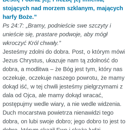
stojących nad morzem szklanym, mających
harfy Boże.”
Ps 24:7: „Bramy, podnieście swe szczyty i
unieście się, prastare podwoje, aby mógł
wkroczyć Król chwały.”
Jesteśmy zdolni do dobra. Post, o którym mówi
Jezus Chrystus, ukazuje nam tą zdolność do
dobra, a modlitwa – że Bóg jest tym, który nas
oczekuje, oczekuje naszego powrotu, że mamy
dokąd iść, w tej chwili jesteśmy pielgrzymami z
dala od Ojca, ale mamy dokąd wracać,
postępujmy wedle wiary, a nie wedle widzenia.
Duch mocarstwa powietrza nienawidzi tego
dobra, on lubi swoje dobro; jego dobro to jest to
dobro, którym skaził Ewę i skaża ludzi