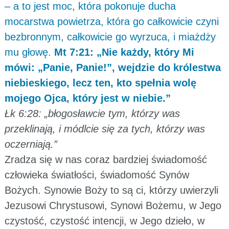
– a to jest moc, która pokonuje ducha
mocarstwa powietrza, która go całkowicie czyni
bezbronnym, całkowicie go wyrzuca, i miażdży
mu głowę.
Mt 7:21: „Nie każdy, który Mi
mówi: „Panie, Panie!”, wejdzie do królestwa
niebieskiego, lecz ten, kto spełnia wolę
mojego Ojca, który jest w niebie.”
Łk 6:28: „błogosławcie tym, którzy was
przeklinają, i módlcie się za tych, którzy was
oczerniają.”
Zradza się w nas coraz bardziej świadomość
człowieka światłości, świadomość Synów
Bożych. Synowie Boży to są ci, którzy uwierzyli
Jezusowi Chrystusowi, Synowi Bożemu, w Jego
czystość, czystość intencji, w Jego dzieło, w