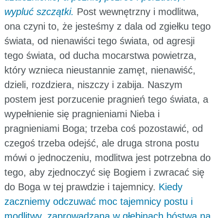
wypluć szczątki.
Post wewnętrzny i modlitwa,
ona czyni to, że jesteśmy z dala od zgiełku tego
świata, od nienawiści tego świata, od agresji
tego świata, od ducha mocarstwa powietrza,
który wznieca nieustannie zamęt, nienawiść,
dzieli, rozdziera, niszczy i zabija. Naszym
postem jest porzucenie pragnień tego świata, a
wypełnienie się pragnieniami Nieba i
pragnieniami Boga; trzeba coś pozostawić, od
czegoś trzeba odejść, ale druga strona postu
mówi o jednoczeniu, modlitwa jest potrzebna do
tego, aby zjednoczyć się Bogiem i zwracać się
do Boga w tej prawdzie i tajemnicy.
Kiedy
zaczniemy odczuwać moc tajemnicy postu i
modlitwy, zaprowadzaną w głębinach bóstwa na