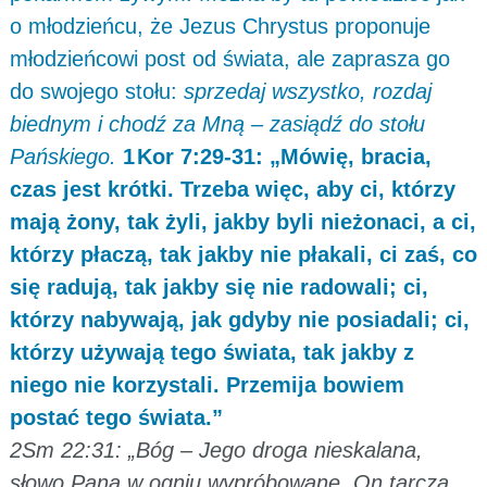
o młodzieńcu, że Jezus Chrystus proponuje
młodzieńcowi post od świata, ale zaprasza go
do swojego stołu:
sprzedaj wszystko, rozdaj
biednym i chodź za Mną – zasiądź do stołu
Pańskiego.
1 Kor 7:29-31: „Mówię, bracia,
czas jest krótki. Trzeba więc, aby ci, którzy
mają żony, tak żyli, jakby byli nieżonaci, a ci,
którzy płaczą, tak jakby nie płakali, ci zaś, co
się radują, tak jakby się nie radowali; ci,
którzy nabywają, jak gdyby nie posiadali; ci,
którzy używają tego świata, tak jakby z
niego nie korzystali. Przemija bowiem
postać tego świata.”
2Sm 22:31: „Bóg – Jego droga nieskalana,
słowo Pana w ogniu wypróbowane, On tarczą