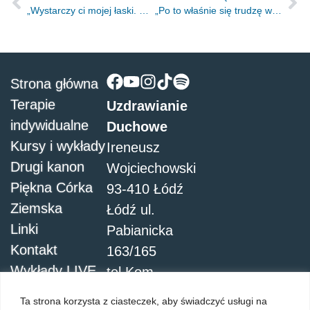
„Wystarczy ci mojej łaski. Moc bowiem w słabości się doskonali” 2Kor 12.9
„Po to właśnie się trudzę walcząc Jego mocą, która potężnie działa we mnie.” Kol 1.29
Strona główna
Terapie
Uzdrawianie
indywidualne
Duchowe
Kursy i wykłady
Ireneusz
Drugi kanon
Wojciechowski
Piękna Córka
93-410 Łódź
Ziemska
Łódź ul.
Linki
Pabianicka
Kontakt
163/165
Wykłady LIVE
tel.Kom.
504051911
Ta strona korzysta z ciasteczek, aby świadczyć usługi na