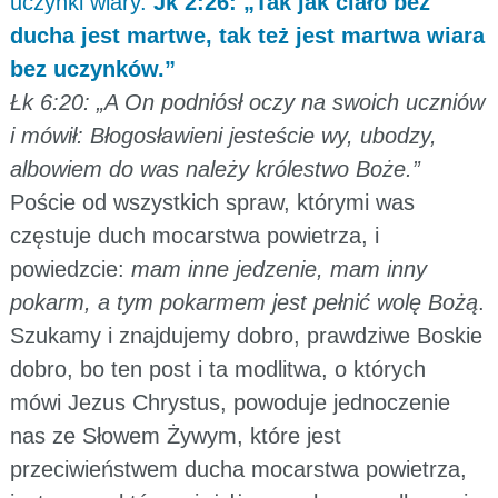
uczynki wiary.
Jk 2:26: „Tak jak ciało bez
ducha jest martwe, tak też jest martwa wiara
bez uczynków.”
Łk 6:20: „A On podniósł oczy na swoich uczniów
i mówił: Błogosławieni jesteście wy, ubodzy,
albowiem do was należy królestwo Boże.”
Poście od wszystkich spraw, którymi was
częstuje duch mocarstwa powietrza, i
powiedzcie:
mam inne jedzenie, mam inny
pokarm, a tym pokarmem jest pełnić wolę Bożą
.
Szukamy i znajdujemy dobro, prawdziwe Boskie
dobro, bo ten post i ta modlitwa, o których
mówi Jezus Chrystus, powoduje jednoczenie
nas ze Słowem Żywym, które jest
przeciwieństwem ducha mocarstwa powietrza,