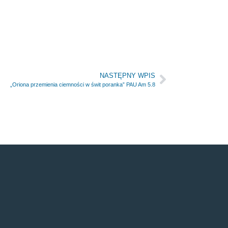
NASTĘPNY WPIS
„Oriona przemienia ciemności w świt poranka” PAU Am 5.8