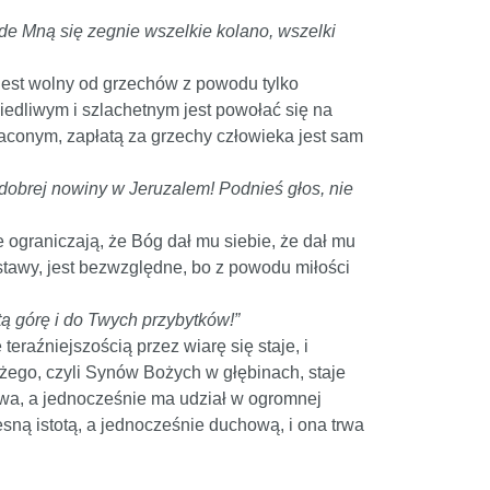
de Mną się zegnie wszelkie kolano, wszelki
e jest wolny od grzechów z powodu tylko
wiedliwym i szlachetnym jest powołać się na
łaconym, zapłatą za grzechy człowieka jest sam
dobrej nowiny w Jeruzalem! Podnieś głos, nie
e ograniczają, że Bóg dał mu siebie, że dał mu
stawy, jest bezwzględne, bo z powodu miłości
tą górę i do Twych przybytków!”
teraźniejszością przez wiarę się staje, i
żego, czyli Synów Bożych w głębinach, staje
uwa, a jednocześnie ma udział w ogromnej
esną istotą, a jednocześnie duchową, i ona trwa