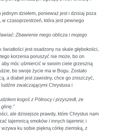
h jednym dziełem, ponieważ jest i dzisiaj poza
, w czasoprzestrzeń, która jest pewnego
ławiać: Zbawienie mego oblicza i mojego
 światłości jest osadzony na skale głębokości,
c tego korzenia poruszyć nie może, bo on
ego aby móc uśmiercić w swoim ciele grzeszną
adzie, bo swoje życie ma w Bogu. Zostało
, a diabeł jest zawistny, chce go zniszczyć,
i ludźmi zwalczającymi Chrystusa i
budziłem kogoś z Północy i przyszedł, ze
glinę.”
ści, ale dzisiejsze prawdy, które Chrystus nam
czać tajemnicą smoków i innych tajemnic i
y wzywa ku sobie piękną córkę ziemską, z