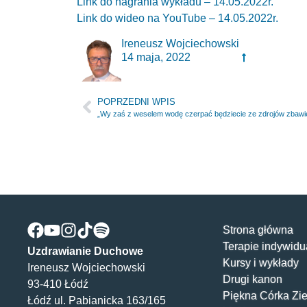
Link do nagrania wykładu – 14.05.2022r.
Link do wideo na YouTube – 14.05.2022r.
Ireneusz Wojciechowski
14 maja, 2022
POPRZEDNI WPIS
„Wy zaś z weselem wodę czerpać będziecie ze zdrojów zbawien
Strona główna
Terapie indywidu
Uzdrawianie Duchowe
Kursy i wykłady
Ireneusz Wojciechowski
Drugi kanon
93-410 Łódź
Piękna Córka Zi
Łódź ul. Pabianicka 163/165