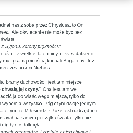
dnał nas z sobą przez Chrystusa, to On
wieci
. Ale oświecenie nie może być bez
 świata.
z Syjonu, korony piękności.”
ości, i z wielkiej tajemnicy, i jest w dalszym
my tą samą miłością kochali Boga, i byli też
półuczestnikami Niebios.
ała, bramy duchowości; jest tam miejsce
e chwalą jej czyny.”
Ona jest tam we
dzić ją do właściwego miejsca, tylko do
On wypełnia wszystko. Bóg czyni dwoje jednym.
a o tym, że Miłosierdzie Boże jest nadrzędne i
ostawił na samym początku świata, tylko nie
i nigdy nie dotknęła.
anych zgromadzę; i zgotuję z nich chwałę i