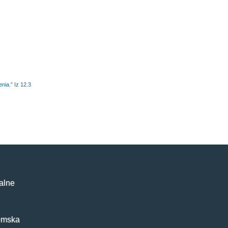
ia.” Iz 12.3
alne
emska