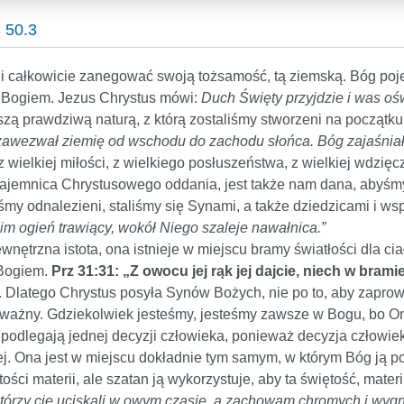
 50.3
 całkowicie zanegować swoją tożsamość, tą ziemską. Bóg poje
 z Bogiem. Jezus Chrystus mówi:
Duch Święty przyjdzie i was oś
zą prawdziwą naturą, z którą zostaliśmy stworzeni na początku
zawezwał ziemię od wschodu do zachodu słońca. Bóg zajaśniał 
z wielkiej miłości, z wielkiego posłuszeństwa, z wielkiej wdzięczn
tajemnica Chrystusowego oddania, jest także nam dana, abyśmy 
śmy odnalezieni, staliśmy się Synami, a także dziedzicami i ws
Nim ogień trawiący, wokół Niego szaleje nawałnica.”
nętrzna istota, ona istnieje w miejscu bramy światłości dla ci
 Bogiem.
Prz 31:31: „Z owocu jej rąk jej dajcie, niech w brami
 Dlatego Chrystus posyła Synów Bożych, nie po to, aby zaprowa
st ważny. Gdziekolwiek jesteśmy, jesteśmy zawsze w Bogu, bo 
podlegają jednej decyzji człowieka, ponieważ decyzja człowiek
iej. Ona jest w miejscu dokładnie tym samym, w którym Bóg ją p
ści materii, ale szatan ją wykorzystuje, aby ta świętość, materi
 którzy cię uciskali w owym czasie, a zachowam chromych i wygn