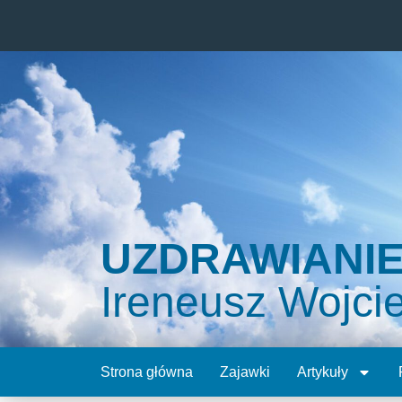
UZDRAWIANI
Ireneusz Wojci
Strona główna
Zajawki
Artykuły