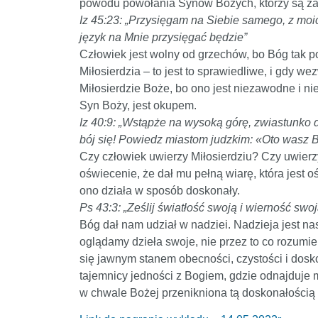
powodu powołania Synów Bożych, którzy są za 
Iz 45:23: „Przysięgam na Siebie samego, z moi
język na Mnie przysięgać będzie”
Człowiek jest wolny od grzechów, bo Bóg tak pow
Miłosierdzia – to jest to sprawiedliwe, i gdy 
Miłosierdzie Boże, bo ono jest niezawodne i n
Syn Boży, jest okupem.
Iz 40:9: „Wstąpże na wysoką górę, zwiastunko 
bój się! Powiedz miastom judzkim: «Oto wasz 
Czy człowiek uwierzy Miłosierdziu? Czy uwierzy
oświecenie, że dał mu pełną wiarę, która jest
ono działa w sposób doskonały.
Ps 43:3: „Ześlij światłość swoją i wierność sw
Bóg dał nam udział w nadziei. Nadzieja jest nas
oglądamy dzieła swoje, nie przez to co rozumi
się jawnym stanem obecności, czystości i dos
tajemnicy jedności z Bogiem, gdzie odnajduje mi
w chwale Bożej przenikniona tą doskonałością 