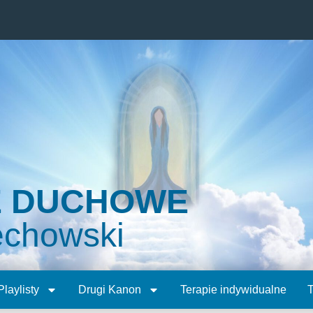
E DUCHOWE
echowski
Playlisty
Drugi Kanon
Terapie indywidualne