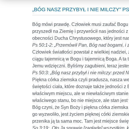
„BÓG NASZ PRZYBYŁ I NIE MILCZY” PS
Bóg mówi prawdę. Człowiek musi zaufać Bogu i
przyszedł na Ziemię i przywrócił nas jedności
obecności Ducha Chrystusowego, który jest nas
Ps 50:1-2: „Przemówił Pan, Bóg nad bogami, i 
Człowiek światłości powstał z wielkiej nadziei, 
ciągu tajemnicą w Bogu i tajemnicą Boga. A ta 
Jemu wdzięczni. Byliśmy zagubieni, teraz jeste
Ps 50:3: „Bóg nasz przybył i nie milczy: przed 
Piękna córka ziemska czyli pradusza, nasza wew
świętości ciała, które doznaje także jedności z
właściwym miejscu, ale w niewłaściwym stanie.
właściwego stanu, bo nie miejsce, ale stan je
Bóg czyni, że Syn Boży i piękna córka ziemska 
go wyzwoliło, jest życiem pięknej córki ziemsk
przenika ją ta sama moc. Tam jest miejsce święto
So 3:19: „Oto Ja sprawię [zagładę] wszystkim,