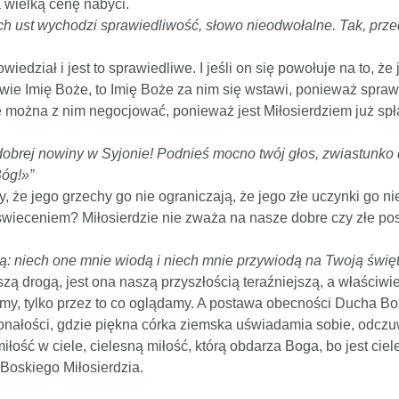
wielką cenę nabyci.
ch ust wychodzi sprawiedliwość, słowo nieodwołalne. Tak, prze
iedział i jest to sprawiedliwe. I jeśli on się powołuje na to, ż
wezwie Imię Boże, to Imię Boże za nim się wstawi, ponieważ spra
ie można z nim negocjować, ponieważ jest Miłosierdziem już sp
dobrej nowiny w Syjonie! Podnieś mocno twój głos, zwiastunko 
Bóg!»”
, że jego grzechy go nie ograniczają, że jego złe uczynki go ni
 oświeceniem? Miłosierdzie nie zważa na nasze dobre czy złe po
oją: niech one mnie wiodą i niech mnie przywiodą na Twoją świę
zą drogą, jest ona naszą przyszłością teraźniejszą, a właściwie 
emy, tylko przez to co oglądamy. A postawa obecności Ducha Bo
konałości, gdzie piękna córka ziemska uświadamia sobie, odcz
łość w ciele, cielesną miłość, którą obdarza Boga, bo jest ciel
Boskiego Miłosierdzia.