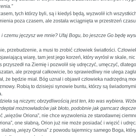
enia.”
sem, tych którzy byli, są i kiedyś będą, wyzwolił ich wszystkic
tnienia poza czasem, ale została wciągnięta w przestrzeń czasu
, i czemu jęczysz we mnie? Ufaj Bogu, bo jeszcze Go będę wys
, przebudzenie, a musi to zrobić człowiek światłości. Człowiek
bjawiającą wiarę, tam jest jego korzeń, który wyrósł w skale, ni
tus przyszedł na Ziemię i pozwolił się udręczyć, umęczyć, dlat
zatan, ale przegrał całkowicie, bo sprawiedliwy nie ulega zagł
ł, że będzie miał. Bóg uznał i objawił człowieka nadrzędną mocą
hizmowy. Robią to dzisiejsi synowie buntu, którzy są świadomym
a.
dzieła są niczym; obrzydliwością jest ten, kto was wybiera. Wz
eptał możnowładców jak błoto, podobnie jak garncarz depcze 
nić „więzów Oriona”, nie chce wyzwolenia ze starodawnej ciemno
riona”, one słabną, Orion już nie może posiadać i więzić i udrę
o słabną „więzy Oriona” z powodu tajemnicy samego Boga, któr