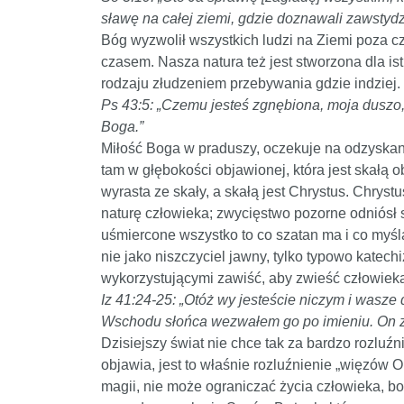
sławę na całej ziemi, gdzie doznawali zawstydz
Bóg wyzwolił wszystkich ludzi na Ziemi poza cza
czasem. Nasza natura też jest stworzona dla is
rodzaju złudzeniem przebywania gdzie indziej.
Ps 43:5: „Czemu jesteś zgnębiona, moja duszo
Boga.”
Miłość Boga w praduszy, oczekuje na odzyskanie
tam w głębokości objawionej, która jest skałą o
wyrasta ze skały, a skałą jest Chrystus. Chrys
naturę człowieka; zwycięstwo pozorne odniósł s
uśmiercone wszystko to co szatan ma i co myśla
nie jako niszczyciel jawny, tylko typowo katec
wykorzystującymi zawiść, aby zwieść człowiek
Iz 41:24-25: „Otóż wy jesteście niczym i wasze 
Wschodu słońca wezwałem go po imieniu. On zd
Dzisiejszy świat nie chce tak za bardzo rozluź
objawia, jest to właśnie rozluźnienie „więzów O
magii, nie może ograniczać życia człowieka, b