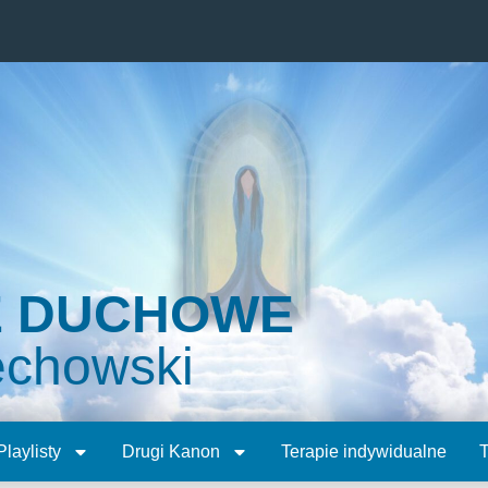
E DUCHOWE
echowski
Playlisty
Drugi Kanon
Terapie indywidualne