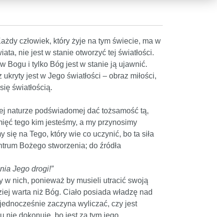
żdy człowiek, który żyje na tym świecie, ma w
a, nie jest w stanie otworzyć tej światłości.
w Bogu i tylko Bóg jest w stanie ją ujawnić.
kryty jest w Jego światłości – obraz miłości,
się światłością.
jej naturze podświadomej dać tożsamość tą,
mięć tego kim jesteśmy, a my przynosimy
 się na Tego, który wie co uczynić, bo ta siła
ntrum Bożego stworzenia; do źródła
nia Jego drogi!”
y w nich, ponieważ by musieli utracić swoją
ziej warta niż Bóg. Ciało posiada władzę nad
jednocześnie zaczyna wyliczać, czy jest
ru nie dokonuje, bo jest za tym jego