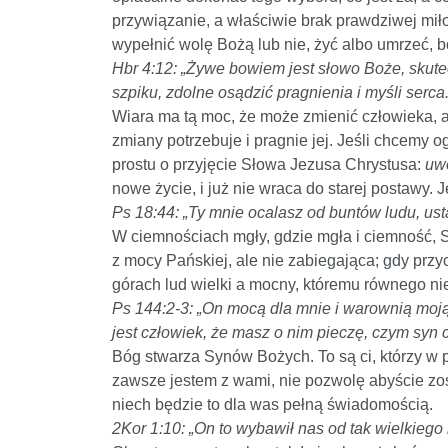
przywiązanie, a właściwie brak prawdziwej miło
wypełnić wolę Bożą lub nie, żyć albo umrzeć, b
Hbr 4:12: „Żywe bowiem jest słowo Boże, skutec
szpiku, zdolne osądzić pragnienia i myśli serca.
Wiara ma tą moc, że może zmienić człowieka, a 
zmiany potrzebuje i pragnie jej. Jeśli chcemy 
prostu o przyjęcie Słowa Jezusa Chrystusa:
uwo
nowe życie, i już nie wraca do starej postawy.
Ps 18:44: „Ty mnie ocalasz od buntów ludu, us
W ciemnościach mgły, gdzie mgła i ciemność, Sy
z mocy Pańskiej, ale nie zabiegająca; gdy przy
górach lud wielki a mocny, któremu równego ni
Ps 144:2-3: „On mocą dla mnie i warownią moją
jest człowiek, że masz o nim pieczę, czym syn 
Bóg stwarza Synów Bożych. To są ci, którzy w 
zawsze jestem z wami, nie pozwolę abyście zost
niech będzie to dla was pełną świadomością.
2Kor 1:10: „On to wybawił nas od tak wielkieg