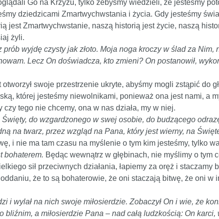
oglądali Go na Krzyżu, tylko żebyśmy wiedzieli, że jesteśmy p
steśmy dziedzicami Zmartwychwstania i życia. Gdy jesteśmy świ
ią jest Zmartwychwstanie, naszą historią jest życie, naszą histori
aj żyli.
z prób wyjdę czysty jak złoto. Moja noga kroczy w ślad za Nim,
owam. Lecz On doświadcza, kto zmieni? On postanowił, wykonał
 otworzył swoje przestrzenie ukryte, abyśmy mogli zstąpić do g
ą, której jesteśmy niewolnikami, ponieważ ona jest nami, a my
 czy tego nie chcemy, ona w nas działa, my w niej.
ego Święty, do wzgardzonego w swej osobie, do budzącego odra
ną na twarz, przez wzgląd na Pana, który jest wierny, na Święte
, i nie ma tam czasu na myślenie o tym kim jesteśmy, tylko walk
st bohaterem.
Będąc wewnątrz w głębinach, nie myślimy o tym 
lkiego sił przeciwnych działania, łapiemy za oręż i staczamy b
 oddaniu, że to są bohaterowie, że oni staczają bitwę, że oni w 
dzi i wylał na nich swoje miłosierdzie. Zobaczył On i wie, że ko
o bliźnim, a miłosierdzie Pana – nad całą ludzkością: On karci