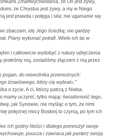
otomkami Zmartwychwstania, że On jest żywy,
adomi, że Chrystus jest żywy, a my w Niego
ą jest prawda i potęga i siła; nie uganianie się
 nie zbaczam, idę Jego ścieżką; nie gardzę
. Plany wykonać potrafi. Wiele ich tai w
łębin i całkowicie wydobyć z natury udręczenia
 jesteśmy nią, zostaliśmy złączeni z nią przez
zę pogan, do niewolnika przemożnych:
go Izraelowego, który cię wybrał».”
a o życie. A ci, którzy patrzą z Nieba:
co mamy uczynić, tylko mając świadomość tego,
itwę, jak Synowie, nie myśląc o tym, że nimi
imię potężnej mocy Boskiej to czynią, po tym ich
niec ich godny litości i dlatego pomnożył swoje
, wychowuje, poucza i zawraca jak pasterz swoją