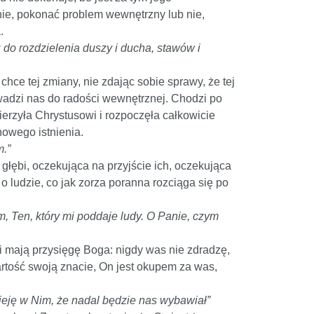
 nie, pokonać problem wewnętrzny lub nie,
.
 do rozdzielenia duszy i ducha, stawów i
hce tej zmiany, nie zdając sobie sprawy, że tej
owadzi nas do radości wewnętrznej. Chodzi po
erzyła Chrystusowi i rozpoczęła całkowicie
nowego istnienia.
m.”
głębi, oczekująca na przyjście ich, oczekująca
o ludzie, co jak zorza poranna rozciąga się po
, Ten, który mi poddaje ludy. O Panie, czym
 mają przysięgę Boga: nigdy was nie zdradzę,
artość swoją znacie, On jest okupem za was,
ieję w Nim, że nadal będzie nas wybawiał”