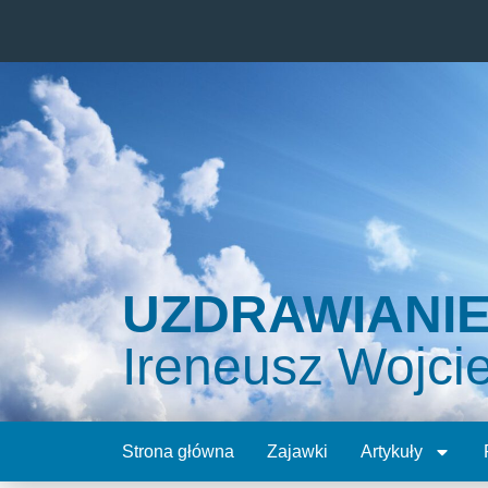
UZDRAWIANI
Ireneusz Wojci
Strona główna
Zajawki
Artykuły