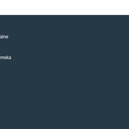
alne
emska