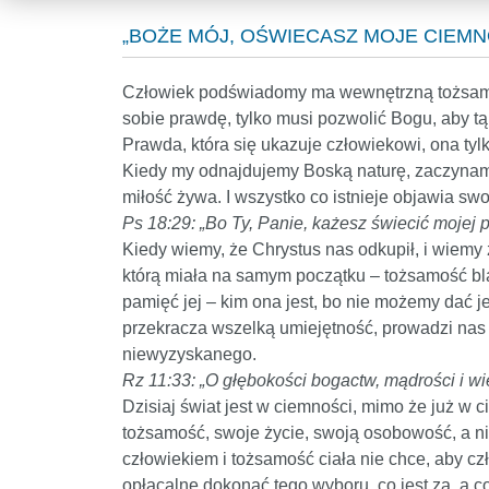
„BOŻE MÓJ, OŚWIECASZ MOJE CIEMNOŚ
Człowiek podświadomy ma wewnętrzną tożsamość
sobie prawdę, tylko musi pozwolić Bogu, aby tą 
Prawda, która się ukazuje człowiekowi, ona tylk
Kiedy my odnajdujemy Boską naturę, zaczynamy c
miłość żywa. I wszystko co istnieje objawia swo
Ps 18:29: „Bo Ty, Panie, każesz świecić mojej
Kiedy wiemy, że Chrystus nas odkupił, i wiemy
którą miała na samym początku – tożsamość bla
pamięć jej – kim ona jest, bo nie możemy dać je
przekracza wszelką umiejętność, prowadzi nas 
niewyzyskanego.
Rz 11:33: „O głębokości bogactw, mądrości i w
Dzisiaj świat jest w ciemności, mimo że już w c
tożsamość, swoje życie, swoją osobowość, a nie
człowiekiem i tożsamość ciała nie chce, aby c
opłacalne dokonać tego wyboru, co jest za, a co 