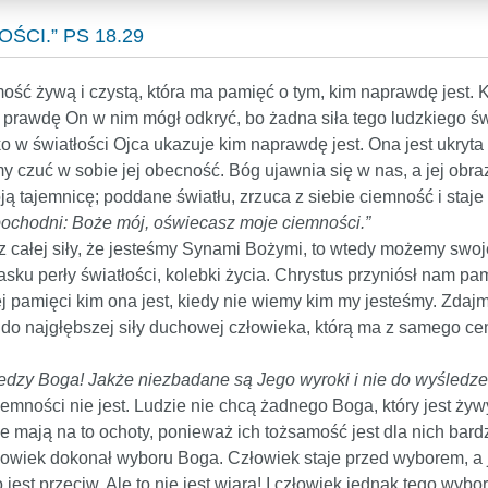
CI.” PS 18.29
 żywą i czystą, która ma pamięć o tym, kim naprawdę jest. Ka
prawdę On w nim mógł odkryć, bo żadna siła tego ludzkiego świat
o w światłości Ojca ukazuje kim naprawdę jest. Ona jest ukryta 
zuć w sobie jej obecność. Bóg ujawnia się w nas, a jej obraz u
ją tajemnicę; poddane światłu, zrzuca z siebie ciemność i staje 
 pochodni: Boże mój, oświecasz moje ciemności.”
 z całej siły, że jesteśmy Synami Bożymi, to wtedy możemy swo
sku perły światłości, kolebki życia. Chrystus przyniósł nam pa
j pamięci kim ona jest, kiedy nie wiemy kim my jesteśmy. Zdajmy
do najgłębszej siły duchowej człowieka, którą ma z samego ce
iedzy Boga! Jakże niezbadane są Jego wyroki i nie do wyśledze
iemności nie jest. Ludzie nie chcą żadnego Boga, który jest żyw
 mają na to ochoty, ponieważ ich tożsamość jest dla nich bard
złowiek dokonał wyboru Boga. Człowiek staje przed wyborem, a 
jest przeciw. Ale to nie jest wiara! I człowiek jednak tego wybo