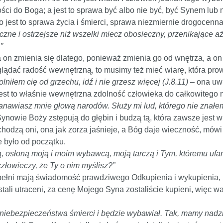
ści do Boga; a jest to sprawa być albo nie być, być Synem lub
o jest to sprawa życia i śmierci, sprawa niezmiernie drogocenna
zne i ostrzejsze niż wszelki miecz obosieczny, przenikające aż
”
on zmienia się dlatego, ponieważ zmienia go od wnętrza, a on c
oglądać radość wewnętrzną, to musimy też mieć wiarę, która pr
lniłem cię od grzechu, idź i nie grzesz więcej (J.8.11)
– ona uwi
 Jest to właśnie wewnętrzna zdolność człowieka do całkowitego 
tanawiasz mnie głową narodów. Służy mi lud, którego nie znałe
nowie Boży zstępują do głębin i budzą tą, która zawsze jest w 
chodzą oni, ona jak zorza jaśnieje, a Bóg daje wieczność, mówi 
e było od początku.
, osłoną moją i moim wybawcą, moją tarczą i Tym, któremu ufam
człowieczy, że Ty o nim myślisz?”
pełni mają świadomość prawdziwego Odkupienia i wykupienia, i
ali utraceni, za cenę Mojego Syna zostaliście kupieni, więc w
o niebezpieczeństwa śmierci i będzie wybawiał. Tak, mamy nadz