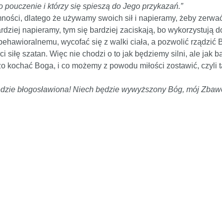
go pouczenie i którzy się spieszą do Jego przykazań.”
ności, dlatego że używamy swoich sił i napieramy, żeby zerwać 
ardziej napieramy, tym się bardziej zaciskają, bo wykorzystują 
 behawioralnemu, wycofać się z walki ciała, a pozwolić rządzić 
raci siłę szatan. Więc nie chodzi o to jak będziemy silni, ale j
o kochać Boga, i co możemy z powodu miłości zostawić, czyli 
będzie błogosławiona! Niech będzie wywyższony Bóg, mój Zbaw