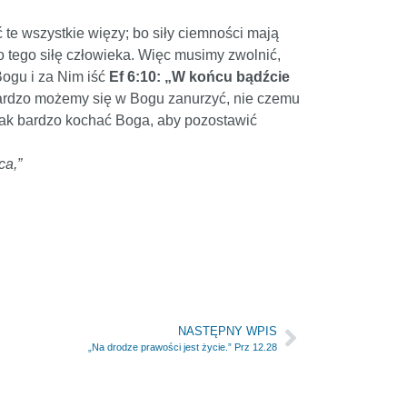
te wszystkie więzy; bo siły ciemności mają
do tego siłę człowieka. Więc musimy zwolnić,
Bogu i za Nim iść
Ef 6:10: „W końcu bądźcie
ak bardzo możemy się w Bogu zanurzyć, nie czemu
tak bardzo kochać Boga, aby pozostawić
ca,”
NASTĘPNY WPIS
„Na drodze prawości jest życie.” Prz 12.28