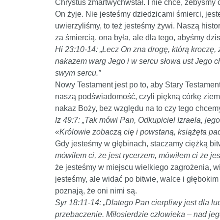
Chrystus zmartwychwstał. I nie chce, żebyśmy 
On żyje. Nie jesteśmy dziedzicami śmierci, je
uwierzyliśmy, to też jesteśmy żywi. Naszą histor
za śmiercią, ona była, ale dla tego, abyśmy dzisi
Hi 23:10-14: „Lecz On zna drogę, którą kroczę, 
nakazem warg Jego i w sercu słowa ust Jego ch
swym sercu.”
Nowy Testament jest po to, aby Stary Testament
naszą podświadomość, czyli piękną córkę ziemsk
nakaz Boży, bez względu na to czy tego chcemy
Iz 49:7: „Tak mówi Pan, Odkupiciel Izraela, j
«Królowie zobaczą cię i powstaną, książęta pad
Gdy jesteśmy w głębinach, staczamy ciężką bitwę
mówiłem ci, że jest rycerzem, mówiłem ci że je
że jesteśmy w miejscu wielkiego zagrożenia, wie
jesteśmy, ale widać po bitwie, walce i głębokim
poznają, że oni nimi są.
Syr 18:11-14: „Dlatego Pan cierpliwy jest dla lu
przebaczenie. Miłosierdzie człowieka – nad jeg