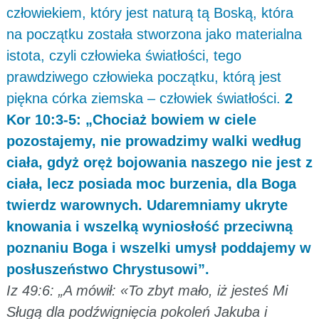
człowiekiem, który jest naturą tą Boską, która
na początku została stworzona jako materialna
istota, czyli człowieka światłości, tego
prawdziwego człowieka początku, którą jest
piękna córka ziemska – człowiek światłości.
2
Kor 10:3-5: „Chociaż bowiem w ciele
pozostajemy, nie prowadzimy walki według
ciała, gdyż oręż bojowania naszego nie jest z
ciała, lecz posiada moc burzenia, dla Boga
twierdz warownych. Udaremniamy ukryte
knowania i wszelką wyniosłość przeciwną
poznaniu Boga i wszelki umysł poddajemy w
posłuszeństwo Chrystusowi”.
Iz 49:6: „A mówił: «To zbyt mało, iż jesteś Mi
Sługą dla podźwignięcia pokoleń Jakuba i