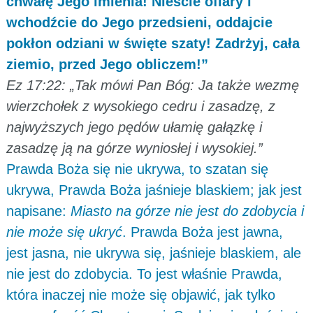
chwałę Jego imienia! Nieście ofiary i
wchodźcie do Jego przedsieni, oddajcie
pokłon odziani w święte szaty! Zadrżyj, cała
ziemio, przed Jego obliczem!”
Ez 17:22: „Tak mówi Pan Bóg: Ja także wezmę
wierzchołek z wysokiego cedru i zasadzę, z
najwyższych jego pędów ułamię gałązkę i
zasadzę ją na górze wyniosłej i wysokiej.”
Prawda Boża się nie ukrywa, to szatan się
ukrywa, Prawda Boża jaśnieje blaskiem; jak jest
napisane:
Miasto na górze nie jest do zdobycia i
nie może się ukryć
. Prawda Boża jest jawna,
jest jasna, nie ukrywa się, jaśnieje blaskiem, ale
nie jest do zdobycia. To jest właśnie Prawda,
która inaczej nie może się objawić, jak tylko