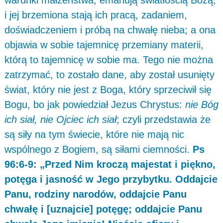
i jej brzemiona stają ich pracą, zadaniem,
doświadczeniem i próbą na chwałę nieba; a ona
objawia w sobie tajemnicę przemiany materii,
którą to tajemnicę w sobie ma. Tego nie można
zatrzymać, to zostało dane, aby został usunięty
świat, który nie jest z Boga, który sprzeciwił się
Bogu, bo jak powiedział Jezus Chrystus:
nie Bóg
ich siał, nie Ojciec ich siał
; czyli przedstawia że
są siły na tym świecie, które nie mają nic
wspólnego z Bogiem, są siłami ciemności.
Ps
96:6-9: „Przed Nim kroczą majestat i piękno,
potęga i jasność w Jego przybytku. Oddajcie
Panu, rodziny narodów, oddajcie Panu
chwałę i [uznajcie] potęgę; oddajcie Panu