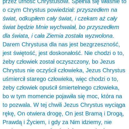
przez ufność Chrystusowi. Spełnia się właśnie to
o czym Chrystus powiedział:
przyszedłem na
świat, odkupiłem cały świat, i czekam aż cały
świat będzie Mnie wychwalał, bo przyszedłem
dla świata, i cała Ziemia została wyzwolona
.
Darem Chrystusa dla nas jest bezgrzeszność,
jest świętość, jest doskonałość. Nie chodzi o to,
żeby człowiek został oczyszczony, bo Jezus
Chrystus nie oczyścił człowieka, Jezus Chrystus
uśmiercił starego człowieka, więc chodzi o to,
żeby człowiek opuścił śmiertelnego człowieka,
bo w tym momencie pojawiła się moc, która na
to pozwala. W tej chwili Jezus Chrystus wyciąga
rękę, On otwiera drogę, On jest Bramą i Drogą,
Prawdą i Życiem, i gdy za Nim idziemy, nie