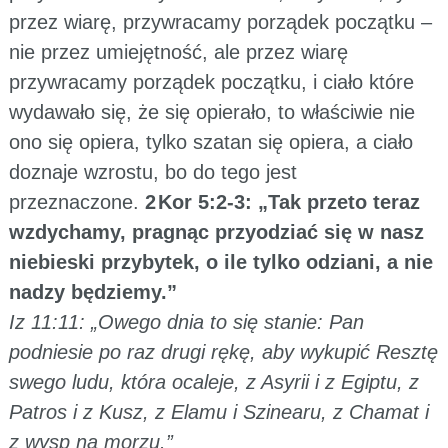
przez wiarę, przywracamy porządek początku –
nie przez umiejętność, ale przez wiarę
przywracamy porządek początku, i ciało które
wydawało się, że się opierało, to właściwie nie
ono się opiera, tylko szatan się opiera, a ciało
doznaje wzrostu, bo do tego jest
przeznaczone.
2 Kor 5:2-3: „Tak przeto teraz
wzdychamy, pragnąc przyodziać się w nasz
niebieski przybytek, o ile tylko odziani, a nie
nadzy będziemy.”
Iz 11:11: „Owego dnia to się stanie: Pan
podniesie po raz drugi rękę, aby wykupić Resztę
swego ludu, która ocaleje, z Asyrii i z Egiptu, z
Patros i z Kusz, z Elamu i Szinearu, z Chamat i
z wysp na morzu.”