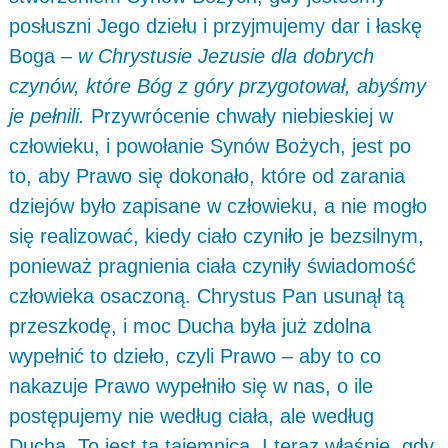
posłuszni Jego dziełu i przyjmujemy dar i łaskę
Boga –
w Chrystusie Jezusie dla dobrych
czynów, które Bóg z góry przygotował, abyśmy
je pełnili.
Przywrócenie chwały niebieskiej w
człowieku, i powołanie Synów Bożych, jest po
to, aby Prawo się dokonało, które od zarania
dziejów było zapisane w człowieku, a nie mogło
się realizować, kiedy ciało czyniło je bezsilnym,
ponieważ pragnienia ciała czyniły świadomość
człowieka osaczoną. Chrystus Pan usunął tą
przeszkodę, i moc Ducha była już zdolna
wypełnić to dzieło, czyli Prawo – aby to co
nakazuje Prawo wypełniło się w nas, o ile
postępujemy nie według ciała, ale według
Ducha. To jest ta tajemnica. I teraz właśnie, gdy