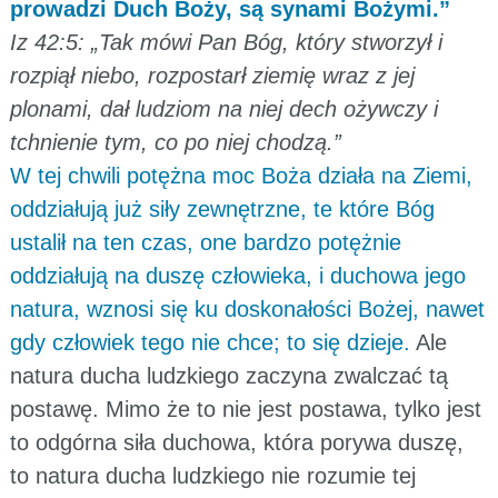
prowadzi Duch Boży, są synami Bożymi.”
Iz 42:5: „Tak mówi Pan Bóg, który stworzył i
rozpiął niebo, rozpostarł ziemię wraz z jej
plonami, dał ludziom na niej dech ożywczy i
tchnienie tym, co po niej chodzą.”
W tej chwili potężna moc Boża działa na Ziemi,
oddziałują już siły zewnętrzne, te które Bóg
ustalił na ten czas, one bardzo potężnie
oddziałują na duszę człowieka, i duchowa jego
natura, wznosi się ku doskonałości Bożej, nawet
gdy człowiek tego nie chce; to się dzieje.
Ale
natura ducha ludzkiego zaczyna zwalczać tą
postawę. Mimo że to nie jest postawa, tylko jest
to odgórna siła duchowa, która porywa duszę,
to natura ducha ludzkiego nie rozumie tej