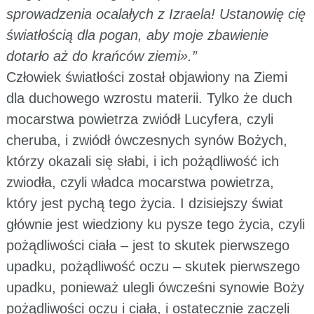
sprowadzenia ocalałych z Izraela! Ustanowię cię
światłością dla pogan, aby moje zbawienie
dotarło aż do krańców ziemi».”
Człowiek światłości został objawiony na Ziemi
dla duchowego wzrostu materii. Tylko że duch
mocarstwa powietrza zwiódł Lucyfera, czyli
cheruba, i zwiódł ówczesnych synów Bożych,
którzy okazali się słabi, i ich pożądliwość ich
zwiodła, czyli władca mocarstwa powietrza,
który jest pychą tego życia. I dzisiejszy świat
głównie jest wiedziony ku pysze tego życia, czyli
pożądliwości ciała – jest to skutek pierwszego
upadku, pożądliwość oczu – skutek pierwszego
upadku, ponieważ ulegli ówcześni synowie Boży
pożądliwości oczu i ciała, i ostatecznie zaczęli