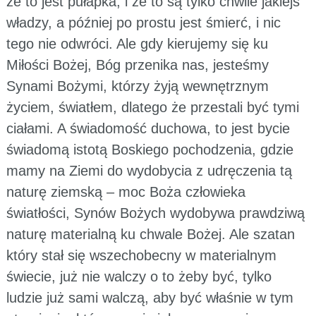
że to jest pułapka, i że to są tylko chwile jakiejś
władzy, a później po prostu jest śmierć, i nic
tego nie odwróci. Ale gdy kierujemy się ku
Miłości Bożej, Bóg przenika nas, jesteśmy
Synami Bożymi, którzy żyją wewnętrznym
życiem, światłem, dlatego że przestali być tymi
ciałami. A świadomość duchowa, to jest bycie
świadomą istotą Boskiego pochodzenia, gdzie
mamy na Ziemi do wydobycia z udręczenia tą
naturę ziemską – moc Boża człowieka
światłości, Synów Bożych wydobywa prawdziwą
naturę materialną ku chwale Bożej. Ale szatan
który stał się wszechobecny w materialnym
świecie, już nie walczy o to żeby być, tylko
ludzie już sami walczą, aby być właśnie w tym