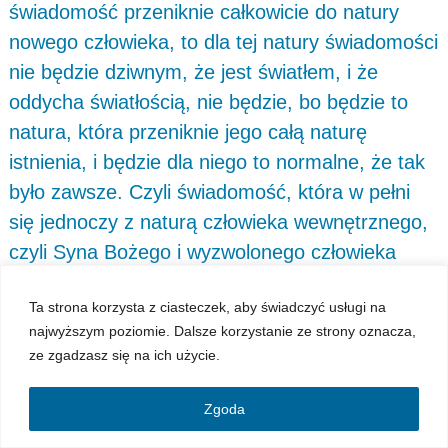
świadomość przeniknie całkowicie do natury
nowego człowieka, to dla tej natury świadomości
nie będzie dziwnym, że jest światłem, i że
oddycha światłością, nie będzie, bo będzie to
natura, która przeniknie jego całą naturę
istnienia, i będzie dla niego to normalne, że tak
było zawsze. Czyli świadomość, która w pełni
się jednoczy z naturą człowieka wewnętrznego,
czyli Syna Bożego i wyzwolonego człowieka
światłości, gdy jest w pełni zjednoczona, nie ma
Ta strona korzysta z ciasteczek, aby świadczyć usługi na
już pamięci starej natury, tylko ma pamięć nowej
najwyższym poziomie. Dalsze korzystanie ze strony oznacza,
natury.
J 12:25-26: „Ten, kto kocha swoje
ze zgadzasz się na ich użycie.
życie, traci je, a kto nienawidzi swego życia
na tym świecie, zachowa je na życie
Zgoda
wieczne. A kto by chciał Mi służyć, niech