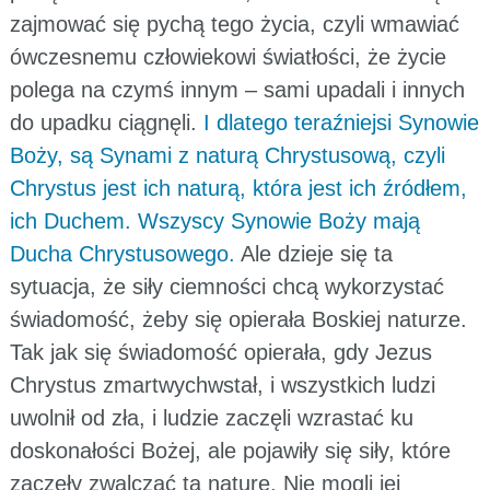
zajmować się pychą tego życia, czyli wmawiać
ówczesnemu człowiekowi światłości, że życie
polega na czymś innym – sami upadali i innych
do upadku ciągnęli.
I dlatego teraźniejsi Synowie
Boży, są Synami z naturą Chrystusową, czyli
Chrystus jest ich naturą, która jest ich źródłem,
ich Duchem. Wszyscy Synowie Boży mają
Ducha Chrystusowego.
Ale dzieje się ta
sytuacja, że siły ciemności chcą wykorzystać
świadomość, żeby się opierała Boskiej naturze.
Tak jak się świadomość opierała, gdy Jezus
Chrystus zmartwychwstał, i wszystkich ludzi
uwolnił od zła, i ludzie zaczęli wzrastać ku
doskonałości Bożej, ale pojawiły się siły, które
zaczęły zwalczać tą naturę. Nie mogli jej