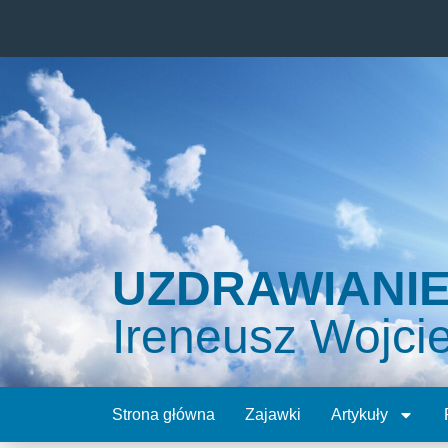
UZDRAWIANI
Ireneusz Wojci
Strona główna
Zajawki
Artykuły