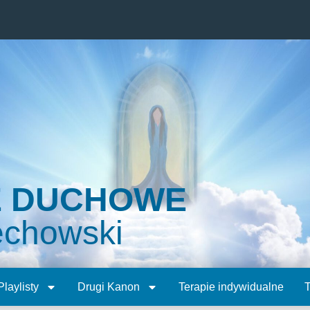
E DUCHOWE
echowski
Playlisty
Drugi Kanon
Terapie indywidualne