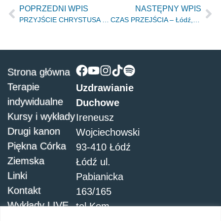
POPRZEDNI WPIS
NASTĘPNY WPIS
PRZYJŚCIE CHRYSTUSA – Łódź, 03.04.2020r.
CZAS PRZEJŚCIA – Łódź, 05.05.2020r.
Strona główna
Terapie
Uzdrawianie
indywidualne
Duchowe
Kursy i wykłady
Ireneusz
Drugi kanon
Wojciechowski
Piękna Córka
93-410 Łódź
Ziemska
Łódź ul.
Linki
Pabianicka
Kontakt
163/165
Wykłady LIVE
tel.Kom.
504051911