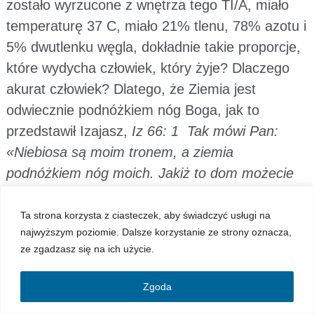
zostało wyrzucone z wnętrza tego TI/A, miało
temperaturę 37 C, miało 21% tlenu, 78% azotu i
5% dwutlenku węgla, dokładnie takie proporcje,
które wydycha człowiek, który żyje? Dlaczego
akurat człowiek? Dlatego, że Ziemia jest
odwiecznie podnóżkiem nóg Boga, jak to
przedstawił Izajasz,
Iz 66: 1 Tak mówi Pan:
«Niebiosa są moim tronem, a ziemia
podnóżkiem nóg moich. Jakiż to dom możecie
Mi wystawić i jakież miejsce dać Mi na
mieszkanie?
Co to oznacza? „Co robicie z Moją
Ta strona korzysta z ciasteczek, aby świadczyć usługi na
najwyższym poziomie. Dalsze korzystanie ze strony oznacza,
Ziemią?! Niszczycie ją i chcecie Mi dom
ze zgadzasz się na ich użycie.
zbudować, a Ja mam dom. Moim domem jest
Niebo, a Ziemia podnóżkiem nóg Moich, a wy
Zgoda
budujecie Mi skrzynki i chcecie Mnie zapędzić