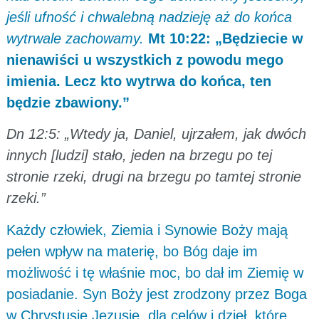
jeśli ufność i chwalebną nadzieję aż do końca
wytrwale zachowamy.
Mt 10:22: „Będziecie w
nienawiści u wszystkich z powodu mego
imienia. Lecz kto wytrwa do końca, ten
będzie zbawiony.”
Dn 12:5: „Wtedy ja, Daniel, ujrzałem, jak dwóch
innych [ludzi] stało, jeden na brzegu po tej
stronie rzeki, drugi na brzegu po tamtej stronie
rzeki.”
Każdy człowiek, Ziemia i Synowie Boży mają
pełen wpływ na materię, bo Bóg daje im
możliwość i tę właśnie moc, bo dał im Ziemię w
posiadanie. Syn Boży jest zrodzony przez Boga
w Chrystusie Jezusie, dla celów i dzieł, które