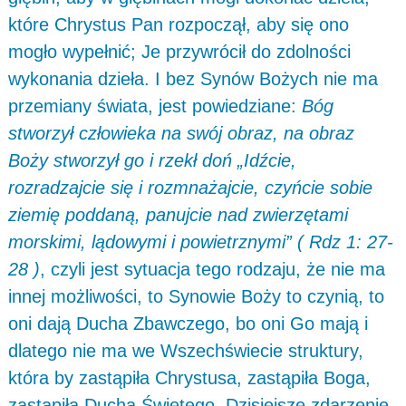
które Chrystus Pan rozpoczął, aby się ono
mogło wypełnić; Je przywrócił do zdolności
wykonania dzieła. I bez Synów Bożych nie ma
przemiany świata, jest powiedziane:
Bóg
stworzył człowieka na swój obraz, na obraz
Boży stworzył go i rzekł doń „Idźcie,
rozradzajcie się i rozmnażajcie, czyńcie sobie
ziemię poddaną, panujcie nad zwierzętami
morskimi, lądowymi i powietrznymi” ( Rdz 1: 27-
28 )
, czyli jest sytuacja tego rodzaju, że nie ma
innej możliwości, to Synowie Boży to czynią, to
oni dają Ducha Zbawczego, bo oni Go mają i
dlatego nie ma we Wszechświecie struktury,
która by zastąpiła Chrystusa, zastąpiła Boga,
zastąpiła Ducha Świętego. Dzisiejsze zdarzenie