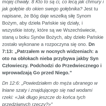
mojej chwały. 8 Kto to są ci, co lecą jak chmury i
jak gołębie do okien swego gołębnika?
Jest tu
napisane, że Bóg daje wszelką siłę Synom
Bożym, aby dzieła Pańskie się działy, i
wszystkie istoty, które są we Wszechświecie,
staną u boku Synów Bożych, aby dzieło Pańskie
zostało wykonane a rozpoczyna się ono.
Dn
7:13: „Patrzałem w nocnych widzeniach: a
oto na obłokach nieba przybywa jakby Syn
Człowieczy. Podchodzi do Przedwiecznego i
wprowadzają Go przed Niego.”
Dn 12:6: „Powiedziałem do męża ubranego w
lniane szaty i znajdującego się nad wodami
rzeki: «Jak długo jeszcze do końca tych
przedziwnych rzeczy?»”