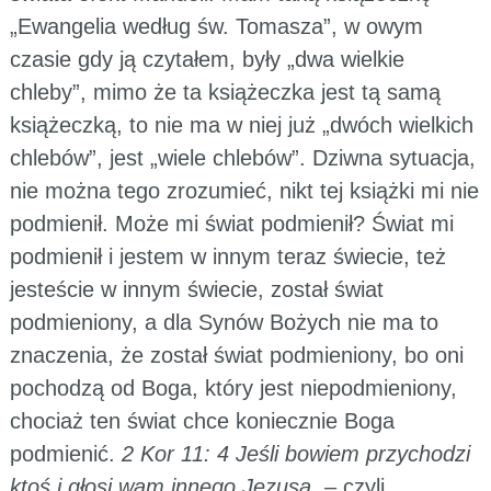
„Ewangelia według św. Tomasza”, w owym
czasie gdy ją czytałem, były „dwa wielkie
chleby”, mimo że ta książeczka jest tą samą
książeczką, to nie ma w niej już „dwóch wielkich
chlebów”, jest „wiele chlebów”. Dziwna sytuacja,
nie można tego zrozumieć, nikt tej książki mi nie
podmienił. Może mi świat podmienił? Świat mi
podmienił i jestem w innym teraz świecie, też
jesteście w innym świecie, został świat
podmieniony, a dla Synów Bożych nie ma to
znaczenia, że został świat podmieniony, bo oni
pochodzą od Boga, który jest niepodmieniony,
chociaż ten świat chce koniecznie Boga
podmienić.
2 Kor 11: 4 Jeśli bowiem przychodzi
ktoś i głosi wam innego Jezusa,
– czyli