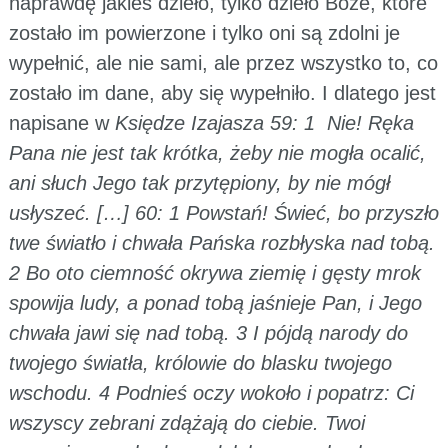
naprawdę jakieś dzieło, tylko dzieło Boże, które
zostało im powierzone i tylko oni są zdolni je
wypełnić, ale nie sami, ale przez wszystko to, co
zostało im dane, aby się wypełniło. I dlatego jest
napisane w
Księdze Izajasza 59: 1 Nie! Ręka
Pana nie jest tak krótka, żeby nie mogła ocalić,
ani słuch Jego tak przytępiony, by nie mógł
usłyszeć. […] 60: 1 Powstań! Świeć, bo przyszło
twe światło i chwała Pańska rozbłyska nad tobą.
2 Bo oto ciemność okrywa ziemię i gęsty mrok
spowija ludy, a ponad tobą jaśnieje Pan, i Jego
chwała jawi się nad tobą. 3 I pójdą narody do
twojego światła, królowie do blasku twojego
wschodu. 4 Podnieś oczy wokoło i popatrz: Ci
wszyscy zebrani zdążają do ciebie. Twoi