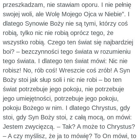
przeszkadzam, nie stawiam oporu. I nie pełnię
swojej woli, ale Wolę Mojego Ojca w Niebie”. I
dlatego Synowie Boży nie są tymi, którzy coś
robią, tylko nic nie robią oprócz tego, że
wszystko robią. Czego ten świat się najbardziej
boi? – bezczynności tego świata w rozumieniu
tego świata. I dlatego ten świat mówi: Nic nie
robisz! No, rób coś! Wreszcie coś zrób! A Syn
Boży stoi jak słup soli i nic nie robi – bo ten
świat potrzebuje jego pokoju, nie potrzebuje
jego umiejętności, potrzebuje jego pokoju,
pokoju Bożego w nim. I dlatego Chrystus, gdy
stoi, gdy Syn Boży stoi, z całą mocą, on mówi:
Jestem zwycięzcą. – Tak? A może to Chrystus?
– A czy myślisz, że ja to mówię? To On mówi, to