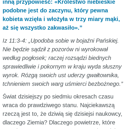
inną przypowieść: «Królestwo niebieskie
podobne jest do zaczynu, który pewna
kobieta wzięła i włożyła w trzy miary mąki,
aż się wszystko zakwasiło».”
Iz 11:3-4: „Upodoba sobie w bojaźni Pańskiej.
Nie będzie sądził z pozorów ni wyrokował
według pogłosek; raczej rozsądzi biednych
sprawiedliwie i pokornym w kraju wyda słuszny
wyrok. Rózgą swoich ust uderzy gwałtownika,
tchnieniem swoich warg uśmierci bezbożnego.”
Świat dzisiejszy po siedmiu okresach czasu
wraca do prawdziwego stanu. Najciekawszą
rzeczą jest to, że dziwią się dzisiejsi naukowcy,
dlaczego Ziemia? Dlaczego powietrze, które