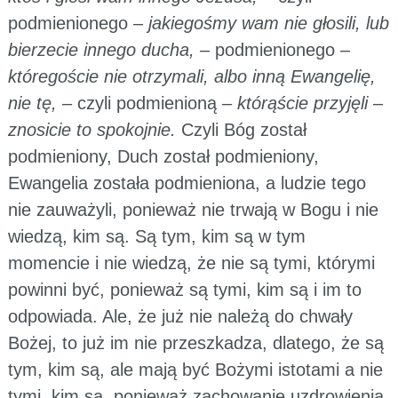
podmienionego –
jakiegośmy wam nie głosili, lub
bierzecie innego ducha,
– podmienionego –
któregoście nie otrzymali, albo inną Ewangelię,
nie tę,
– czyli podmienioną –
którąście przyjęli –
znosicie to spokojnie.
Czyli Bóg został
podmieniony, Duch został podmieniony,
Ewangelia została podmieniona, a ludzie tego
nie zauważyli, ponieważ nie trwają w Bogu i nie
wiedzą, kim są. Są tym, kim są w tym
momencie i nie wiedzą, że nie są tymi, którymi
powinni być, ponieważ są tymi, kim są i im to
odpowiada. Ale, że już nie należą do chwały
Bożej, to już im nie przeszkadza, dlatego, że są
tym, kim są, ale mają być Bożymi istotami a nie
tymi, kim są, ponieważ zachowanie uzdrowienia