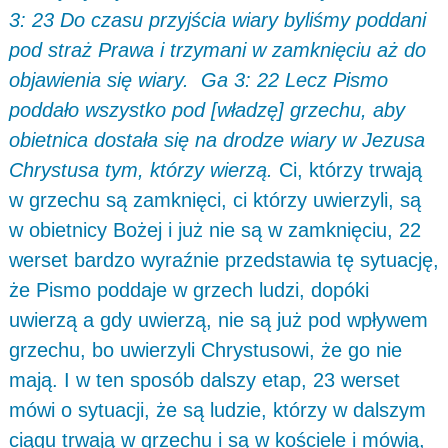
3: 23 Do czasu przyjścia wiary byliśmy poddani
pod straż Prawa i trzymani w zamknięciu aż do
objawienia się wiary. Ga 3: 22 Lecz Pismo
poddało wszystko pod [władzę] grzechu, aby
obietnica dostała się na drodze wiary w Jezusa
Chrystusa tym, którzy wierzą.
Ci, którzy trwają
w grzechu są zamknięci, ci którzy uwierzyli, są
w obietnicy Bożej i już nie są w zamknięciu, 22
werset bardzo wyraźnie przedstawia tę sytuację,
że Pismo poddaje w grzech ludzi, dopóki
uwierzą a gdy uwierzą, nie są już pod wpływem
grzechu, bo uwierzyli Chrystusowi, że go nie
mają. I w ten sposób dalszy etap, 23 werset
mówi o sytuacji, że są ludzie, którzy w dalszym
ciągu trwają w grzechu i są w kościele i mówią,