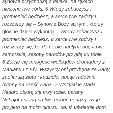
synowie przychodzą z daleka, na rękach
niesione twe córki. 5 Wtedy zobaczysz i
promienieć będziesz, a serce twe zadrży i
rozszerzy się
– Synowie Boży są tymi, którzy
główne dzieło wykonują –
Wtedy zobaczysz i
promienieć będziesz, a serce twe zadrży i
rozszerzy się, bo do ciebie napłyną bogactwa
zamorskie, zasoby narodów przyjdą ku tobie.
6 Zaleje cię mnogość wielbłądów dromadery z
Madianu i z Efy. Wszyscy oni przybędą ze Saby,
zaofiarują złoto i kadzidło, nucąc radośnie
hymny na cześć Pana. 7 Wszystkie stada
Kedaru zbiorą się przy tobie, barany
Nebajotu staną na twe usługi: podążą, by je
przyjęto na moim ołtarzu, tak iż uświetnię dom