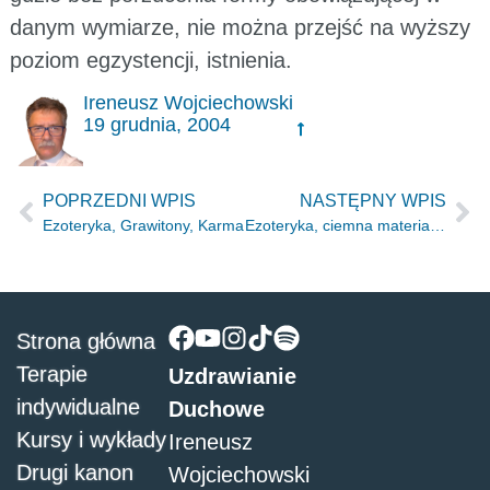
danym wymiarze, nie można przejść na wyższy
poziom egzystencji, istnienia.
Ireneusz Wojciechowski
19 grudnia, 2004
POPRZEDNI WPIS
NASTĘPNY WPIS
Ezoteryka, Grawitony, Karma
Ezoteryka, ciemna materia, inne wymiary i antymateria
Strona główna
Terapie
Uzdrawianie
indywidualne
Duchowe
Kursy i wykłady
Ireneusz
Drugi kanon
Wojciechowski