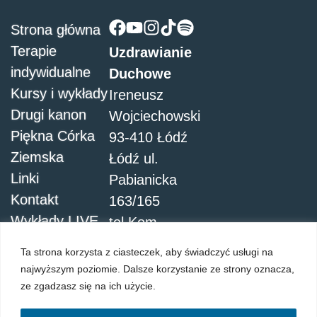
Strona główna
Terapie
Uzdrawianie
indywidualne
Duchowe
Kursy i wykłady
Ireneusz
Drugi kanon
Wojciechowski
Piękna Córka
93-410 Łódź
Ziemska
Łódź ul.
Linki
Pabianicka
Kontakt
163/165
Wykłady LIVE
tel.Kom.
504051911
Ta strona korzysta z ciasteczek, aby świadczyć usługi na
najwyższym poziomie. Dalsze korzystanie ze strony oznacza,
ze zgadzasz się na ich użycie.