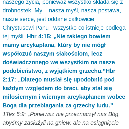
naszego życia, ponieważ wszystko składa się z
drobnostek. My – nasza myśl, nasza postawa,
nasze serce, jest oddane całkowicie
Chrystusowi Panu i wszystko co istnieje podlega
tej myśli.
Hbr 4:15: „Nie takiego bowiem
mamy arcykapłana, który by nie mógł
współczuć naszym słabościom, lecz
doświadczonego we wszystkim na nasze
podobieństwo, z wyjątkiem grzechu.”Hbr
2:17: „Dlatego musiał się upodobnić pod
każdym względem do braci, aby stał się
miłosiernym i wiernym arcykapłanem wobec
Boga dla przebłagania za grzechy ludu.”
1Tes 5:9: „Ponieważ nie przeznaczył nas Bóg,
abyśmy zasłużyli na gniew, ale na osiągnięcie