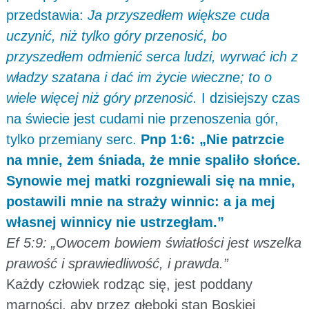
przedstawia:
Ja przyszedłem większe cuda
uczynić, niż tylko góry przenosić, bo
przyszedłem odmienić serca ludzi, wyrwać ich z
władzy szatana i dać im życie wieczne; to o
wiele więcej niż góry przenosić.
I dzisiejszy czas
na świecie jest cudami nie przenoszenia gór,
tylko przemiany serc.
Pnp 1:6: „Nie patrzcie
na mnie, żem śniada, że mnie spaliło słońce.
Synowie mej matki rozgniewali się na mnie,
postawili mnie na straży winnic: a ja mej
własnej winnicy nie ustrzegłam.”
Ef 5:9: „Owocem bowiem światłości jest wszelka
prawość i sprawiedliwość, i prawda.”
Każdy człowiek rodząc się, jest poddany
marności, aby przez głęboki stan Boskiej