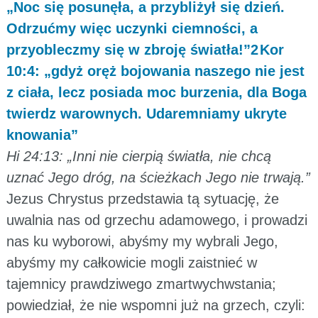
„Noc się posunęła, a przybliżył się dzień.
Odrzućmy więc uczynki ciemności, a
przyobleczmy się w zbroję światła!”2 Kor
10:4: „gdyż oręż bojowania naszego nie jest
z ciała, lecz posiada moc burzenia, dla Boga
twierdz warownych. Udaremniamy ukryte
knowania”
Hi 24:13: „Inni nie cierpią światła, nie chcą
uznać Jego dróg, na ścieżkach Jego nie trwają.”
Jezus Chrystus przedstawia tą sytuację, że
uwalnia nas od grzechu adamowego, i prowadzi
nas ku wyborowi, abyśmy my wybrali Jego,
abyśmy my całkowicie mogli zaistnieć w
tajemnicy prawdziwego zmartwychwstania;
powiedział, że nie wspomni już na grzech, czyli: