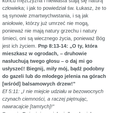
końcu mężczyzna i niewiasta stają się naturą
człowieka; i jak to powiedział św. Łukasz, że to
są synowie zmartwychwstania, i są jak
aniołowie, którzy już umrzeć nie mogą,
ponieważ nie mają natury grzechu i natury
śmieci, oni są wiecznego życia, ponieważ Bóg
jest ich życiem.
Pnp 8:13-14: „O ty, która
mieszkasz w ogrodach, – druhowie
nasłuchują twego głosu – o daj mi go
usłyszeć! Biegnij, miły mój, bądź podobny
do gazeli lub do młodego jelenia na górach
[wśród] balsamowych drzew!”
Ef 5:11: „I nie miejcie udziału w bezowocnych
czynach ciemności, a raczej piętnując,
nawracajcie [tamtych]!”