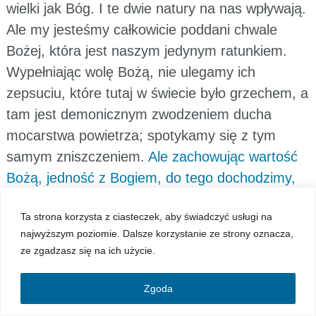
wielki jak Bóg. I te dwie natury na nas wpływają.
Ale my jesteśmy całkowicie poddani chwale
Bożej, która jest naszym jedynym ratunkiem.
Wypełniając wolę Bożą, nie ulegamy ich
zepsuciu, które tutaj w świecie było grzechem, a
tam jest demonicznym zwodzeniem ducha
mocarstwa powietrza; spotykamy się z tym
samym zniszczeniem.
Ale zachowując wartość
Bożą, jedność z Bogiem, do tego dochodzimy,
że rozpada się władza ich nad piękną córką
Ta strona korzysta z ciasteczek, aby świadczyć usługi na
ziemską, nad bóstwem na sposób ciała, która
najwyższym poziomie. Dalsze korzystanie ze strony oznacza,
staje się zjednoczona z nami i naszą
ze zgadzasz się na ich użycie.
niezbywalną naturą, stajemy się jedną całością, i
to jest początek. Kto stanie na początku, ten
Zgoda
pozna koniec, bo koniec będzie taki jak