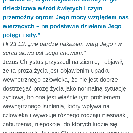
dziedzictwa wśród świętych i czym
przemożny ogrom Jego mocy względem nas
wierzących – na podstawie działania Jego
potęgi i siły.”
Hi 23:12: „nie gardzę nakazem warg Jego i w
sercu słowa ust Jego chowam.”
Jezus Chrystus przyszedł na Ziemię, i objawił,
że ta proza życia jest objawienim upadku
wewnętrznego człowieka, że nie jest dobrze
dostrzegać prozę życia jako normalną sytuację
życiową, bo ona jest właśnie tym problemem
wewnętrznego istnienia, który wpływa na
człowieka i wywołuje różnego rodzaju niesnaski,
zaburzenia, niepokoje, do których ludzie się
przyzwyczaili. Jezusa Chrystusa proza życia nie