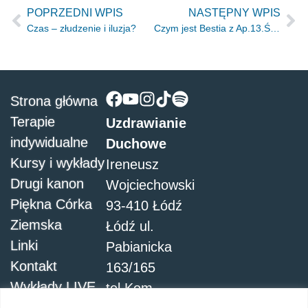
POPRZEDNI WPIS
NASTĘPNY WPIS
Czas – złudzenie i iluzja?
Czym jest Bestia z Ap.13.Św.Jana
Strona główna
Terapie
Uzdrawianie
indywidualne
Duchowe
Kursy i wykłady
Ireneusz
Drugi kanon
Wojciechowski
Piękna Córka
93-410 Łódź
Ziemska
Łódź ul.
Linki
Pabianicka
Kontakt
163/165
Wykłady LIVE
tel.Kom.