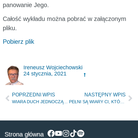
panowanie Jego.
Całość wykładu można pobrać w załączonym
pliku.
Pobierz plik
Ireneusz Wojciechowski
24 stycznia, 2021
POPRZEDNI WPIS
NASTĘPNY WPIS
WIARA DUCH JEDNOCZĄCY Z DOSKONAŁOŚCIĄ BOŻĄ – Łódź, 01.08.2020r.
PEŁNI SĄ WIARY CI, KTÓRZY CHRZEST BIORĄ ZA UMARŁYCH (Mk.10.38) – Łódź 07.11.2020r
Strona główna