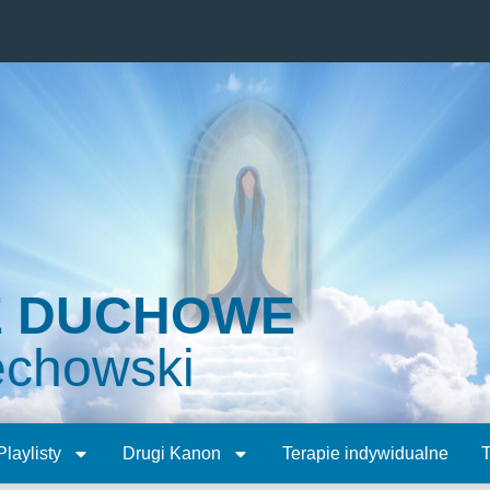
E DUCHOWE
echowski
Playlisty
Drugi Kanon
Terapie indywidualne