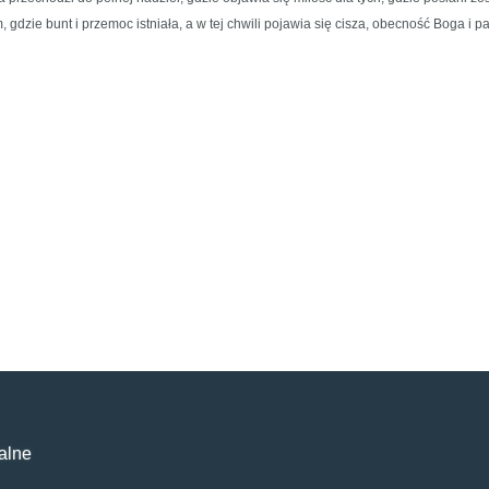
tam, gdzie bunt i przemoc istniała, a w tej chwili pojawia się cisza, obecność Boga i
alne