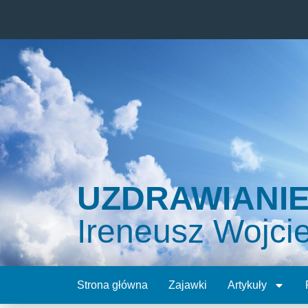
UZDRAWIANI
Ireneusz Wojci
Strona główna
Zajawki
Artykuły