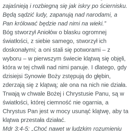
zajaśnieją i rozbiegną się jak iskry po ściernisku.
Będą sądzić ludy, zapanują nad narodami, a
Pan królować będzie nad nimi na wieki.”
Bóg stworzył Aniołów o blasku ogromnej
światłości, z siebie samego, stworzył ich
doskonałymi; a oni stali się potworami – z
wyboru – w pierwszym świecie klątwą się objęli,
która w tej chwili nad nimi panuje. I dlatego, gdy
dzisiejsi Synowie Boży zstępują do głębin,
zderzają się z klątwą; ale ona na nich nie działa.
Trwają w chwale Bożej i Chrystusie Panu, są w
światłości, której ciemność nie ogarnia, a
Chrystus Pan jest w mocy usunąć klątwę, aby ta
klątwa przestała działać.
Mdr 3:4-5: „Choć nawet w ludzkim rozumieniu