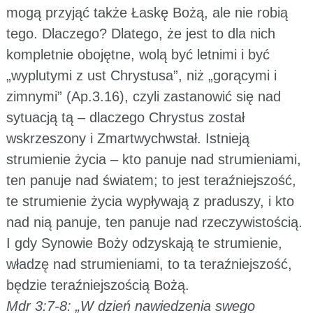
mogą przyjąć także Łaskę Bożą, ale nie robią
tego. Dlaczego? Dlatego, że jest to dla nich
kompletnie obojętne, wolą być letnimi i być
„wyplutymi z ust Chrystusa”, niż „gorącymi i
zimnymi” (Ap.3.16), czyli zastanowić się nad
sytuacją tą – dlaczego Chrystus został
wskrzeszony i Zmartwychwstał. Istnieją
strumienie życia – kto panuje nad strumieniami,
ten panuje nad światem; to jest teraźniejszość,
te strumienie życia wypływają z praduszy, i kto
nad nią panuje, ten panuje nad rzeczywistością.
I gdy Synowie Boży odzyskają te strumienie,
władzę nad strumieniami, to ta teraźniejszość,
będzie teraźniejszością Bożą.
Mdr 3:7-8: „W dzień nawiedzenia swego