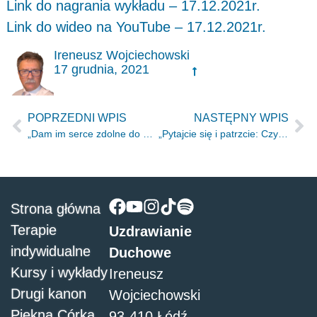
Link do nagrania wykładu – 17.12.2021r.
Link do wideo na YouTube – 17.12.2021r.
Ireneusz Wojciechowski
17 grudnia, 2021
POPRZEDNI WPIS
NASTĘPNY WPIS
„Dam im serce zdolne do poznania Mnie” Jr 24.7
„Pytajcie się i patrzcie: Czy mężczyzna może rodzić?” Jr.30.6
Strona główna
Terapie
Uzdrawianie
indywidualne
Duchowe
Kursy i wykłady
Ireneusz
Drugi kanon
Wojciechowski
Piękna Córka
93-410 Łódź