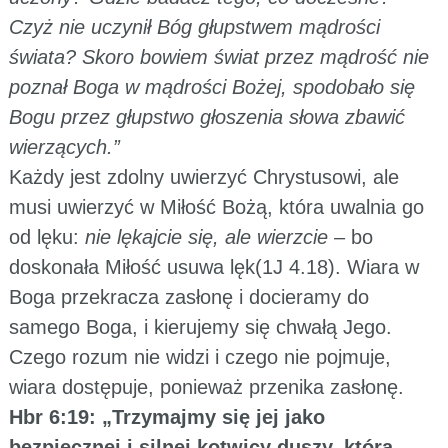
Czyż nie uczynił Bóg głupstwem mądrości
świata? Skoro bowiem świat przez mądrość nie
poznał Boga w mądrości Bożej, spodobało się
Bogu przez głupstwo głoszenia słowa zbawić
wierzących.”
Każdy jest zdolny uwierzyć Chrystusowi, ale
musi uwierzyć w Miłość Bożą, która uwalnia go
od lęku:
nie lękajcie się, ale wierzcie
– bo
doskonała Miłość usuwa lęk(1J 4.18). Wiara w
Boga przekracza zasłonę i docieramy do
samego Boga, i kierujemy się chwałą Jego.
Czego rozum nie widzi i czego nie pojmuje,
wiara dostępuje, ponieważ przenika zasłonę.
Hbr 6:19: „Trzymajmy się jej jako
bezpiecznej i silnej kotwicy duszy, która