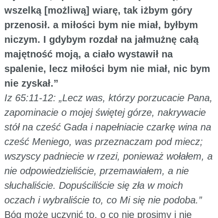
wszelką [możliwą] wiarę, tak iżbym góry
przenosił. a miłości bym nie miał, byłbym
niczym. I gdybym rozdał na jałmużnę całą
majętność moją, a ciało wystawił na
spalenie, lecz miłości bym nie miał, nic bym
nie zyskał.”
Iz 65:11-12: „Lecz was, którzy porzucacie Pana,
zapominacie o mojej świętej górze, nakrywacie
stół na cześć Gada i napełniacie czarkę wina na
cześć Meniego, was przeznaczam pod miecz;
wszyscy padniecie w rzezi, ponieważ wołałem, a
nie odpowiedzieliście, przemawiałem, a nie
słuchaliście. Dopuściliście się zła w moich
oczach i wybraliście to, co Mi się nie podoba.”
Bóg może uczynić to, o co nie prosimy i nie