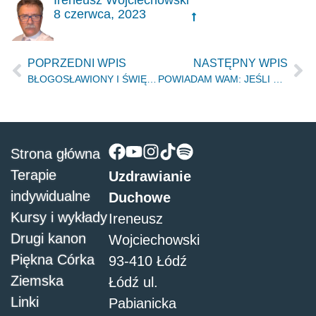
Ireneusz Wojciechowski
8 czerwca, 2023
POPRZEDNI WPIS
NASTĘPNY WPIS
BŁOGOSŁAWIONY I ŚWIĘTY, KTO MA UDZIAŁ W PIERWSZYM ZMARTWYCHWSTANIU (AP 20.6) – Łężyce 12.2022r
POWIADAM WAM: JEŚLI CI UMILKNĄ, KAMIENIE WOŁAĆ BĘDĄ (ŁK 19.40) – Łódź, 11.02.2023r
Strona główna
Terapie
Uzdrawianie
indywidualne
Duchowe
Kursy i wykłady
Ireneusz
Drugi kanon
Wojciechowski
Piękna Córka
93-410 Łódź
Ziemska
Łódź ul.
Linki
Pabianicka