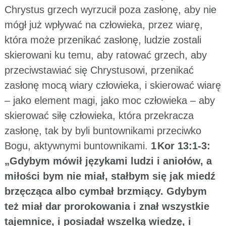
Chrystus grzech wyrzucił poza zasłonę, aby nie
mógł już wpływać na człowieka, przez wiarę,
która może przenikać zasłonę, ludzie zostali
skierowani ku temu, aby ratować grzech, aby
przeciwstawiać się Chrystusowi, przenikać
zasłonę mocą wiary człowieka, i skierować wiarę
– jako element magi, jako moc człowieka – aby
skierować siłę człowieka, która przekracza
zasłonę, tak by byli buntownikami przeciwko
Bogu, aktywnymi buntownikami.
1 Kor 13:1-3:
„Gdybym mówił językami ludzi i aniołów, a
miłości bym nie miał, stałbym się jak miedź
brzęcząca albo cymbał brzmiący. Gdybym
też miał dar prorokowania i znał wszystkie
tajemnice, i posiadał wszelką wiedzę, i