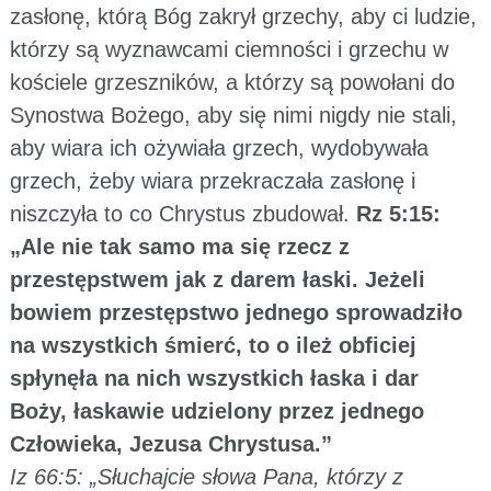
zasłonę, którą Bóg zakrył grzechy, aby ci ludzie,
którzy są wyznawcami ciemności i grzechu w
kościele grzeszników, a którzy są powołani do
Synostwa Bożego, aby się nimi nigdy nie stali,
aby wiara ich ożywiała grzech, wydobywała
grzech, żeby wiara przekraczała zasłonę i
niszczyła to co Chrystus zbudował.
Rz 5:15:
„Ale nie tak samo ma się rzecz z
przestępstwem jak z darem łaski. Jeżeli
bowiem przestępstwo jednego sprowadziło
na wszystkich śmierć, to o ileż obficiej
spłynęła na nich wszystkich łaska i dar
Boży, łaskawie udzielony przez jednego
Człowieka, Jezusa Chrystusa.”
Iz 66:5: „Słuchajcie słowa Pana, którzy z