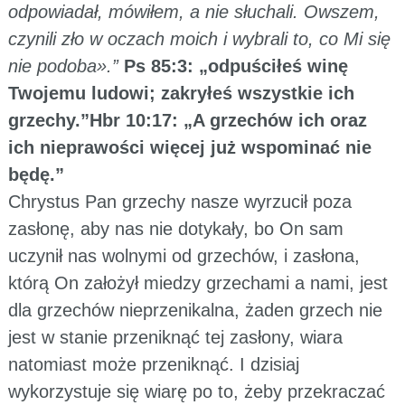
odpowiadał, mówiłem, a nie słuchali. Owszem,
czynili zło w oczach moich i wybrali to, co Mi się
nie podoba».”
Ps 85:3: „odpuściłeś winę
Twojemu ludowi; zakryłeś wszystkie ich
grzechy.”Hbr 10:17: „A grzechów ich oraz
ich nieprawości więcej już wspominać nie
będę.”
Chrystus Pan grzechy nasze wyrzucił poza
zasłonę, aby nas nie dotykały, bo On sam
uczynił nas wolnymi od grzechów, i zasłona,
którą On założył miedzy grzechami a nami, jest
dla grzechów nieprzenikalna, żaden grzech nie
jest w stanie przeniknąć tej zasłony, wiara
natomiast może przeniknąć. I dzisiaj
wykorzystuje się wiarę po to, żeby przekraczać