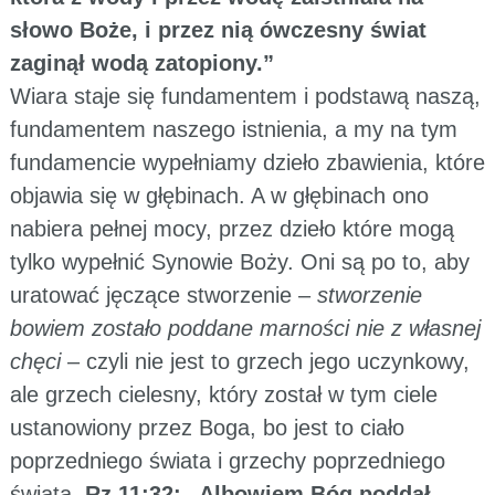
słowo Boże, i przez nią ówczesny świat
zaginął wodą zatopiony.”
Wiara staje się fundamentem i podstawą naszą,
fundamentem naszego istnienia, a my na tym
fundamencie wypełniamy dzieło zbawienia, które
objawia się w głębinach. A w głębinach ono
nabiera pełnej mocy, przez dzieło które mogą
tylko wypełnić Synowie Boży. Oni są po to, aby
uratować jęczące stworzenie –
stworzenie
bowiem zostało poddane marności nie z własnej
chęci
– czyli nie jest to grzech jego uczynkowy,
ale grzech cielesny, który został w tym ciele
ustanowiony przez Boga, bo jest to ciało
poprzedniego świata i grzechy poprzedniego
świata.
Rz 11:32: „Albowiem Bóg poddał