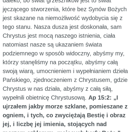
daleko, bo świat grzeszników jest to świat
jęczącego stworzenia, które bez Synów Bożych
jest skazane na niemożliwość wydobycia się z
tego stanu. Nasza dusza jest doskonała, sam
Chrystus jest mocą naszego istnienia, ciała
natomiast nasze są ukazaniem świata
podziemnego w sposób widoczny, abyśmy my,
którzy stanęliśmy na początku, abyśmy całą
swoją wiarą, umocnieniem i wypełnianiem dzieła
Pańskiego, zjednoczeniem z Chrystusem, gdzie
Chrystus w nas działa, abyśmy z całą siłą,
wypełnili obietnicę Chrystusową.
Ap 15:2: „I
ujrzałem jakby morze szklane, pomieszane z
ogniem, i tych, co zwyciężają Bestię i obraz
jej, i liczbę jej imienia, stojących nad