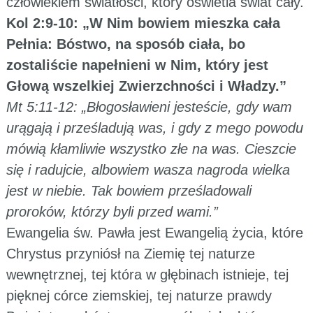
człowiekiem światłości, który oświetla świat cały.
Kol 2:9-10: „W Nim bowiem mieszka cała
Pełnia: Bóstwo, na sposób ciała, bo
zostaliście napełnieni w Nim, który jest
Głową wszelkiej Zwierzchności i Władzy.”
Mt 5:11-12: „Błogosławieni jesteście, gdy wam
urągają i prześladują was, i gdy z mego powodu
mówią kłamliwie wszystko złe na was. Cieszcie
się i radujcie, albowiem wasza nagroda wielka
jest w niebie. Tak bowiem prześladowali
proroków, którzy byli przed wami.”
Ewangelia św. Pawła jest Ewangelią życia, które
Chrystus przyniósł na Ziemię tej naturze
wewnętrznej, tej która w głębinach istnieje, tej
pięknej córce ziemskiej, tej naturze prawdy