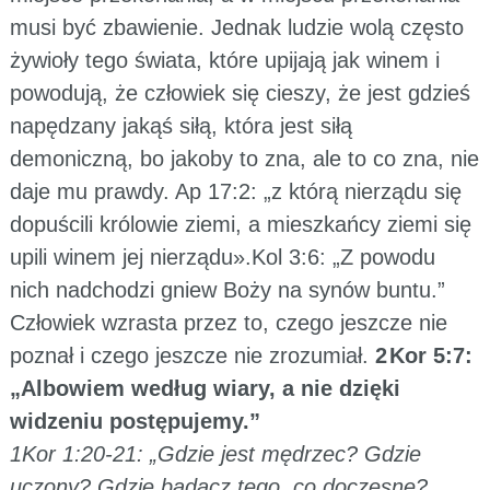
musi być zbawienie. Jednak ludzie wolą często
żywioły tego świata, które upijają jak winem i
powodują, że człowiek się cieszy, że jest gdzieś
napędzany jakąś siłą, która jest siłą
demoniczną, bo jakoby to zna, ale to co zna, nie
daje mu prawdy. Ap 17:2: „z którą nierządu się
dopuścili królowie ziemi, a mieszkańcy ziemi się
upili winem jej nierządu».Kol 3:6: „Z powodu
nich nadchodzi gniew Boży na synów buntu.”
Człowiek wzrasta przez to, czego jeszcze nie
poznał i czego jeszcze nie zrozumiał.
2 Kor 5:7:
„Albowiem według wiary, a nie dzięki
widzeniu postępujemy.”
1Kor 1:20-21: „Gdzie jest mędrzec? Gdzie
uczony? Gdzie badacz tego, co doczesne?