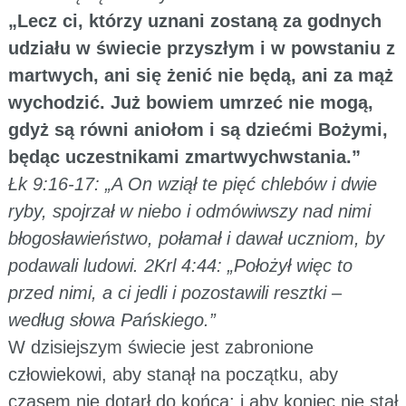
„Lecz ci, którzy uznani zostaną za godnych
udziału w świecie przyszłym i w powstaniu z
martwych, ani się żenić nie będą, ani za mąż
wychodzić. Już bowiem umrzeć nie mogą,
gdyż są równi aniołom i są dziećmi Bożymi,
będąc uczestnikami zmartwychwstania.”
Łk 9:16-17: „A On wziął te pięć chlebów i dwie
ryby, spojrzał w niebo i odmówiwszy nad nimi
błogosławieństwo, połamał i dawał uczniom, by
podawali ludowi. 2Krl 4:44: „Położył więc to
przed nimi, a ci jedli i pozostawili resztki –
według słowa Pańskiego.”
W dzisiejszym świecie jest zabronione
człowiekowi, aby stanął na początku, aby
czasem nie dotarł do końca; i aby koniec nie stał