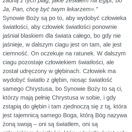
żadną z tych plag, jakie zesłałem na Egipt, bo
Ja, Pan, chcę być twym lekarzem».”
Synowie Boży są po to, aby wydobyć człowieka
światłości, aby człowiek światłości ponownie
jaśniał blaskiem dla świata całego, bo gdy nie
jaśnieje, w dalszym ciagu jest on tam, ale jest
ciemność. On oczekuje na ratunek. W dalszym
ciagu pozostaje człowiekiem światłości, ale
został udręczony w głębinach. Człowiek ma
wydobyć światło z głębin, niosąc światłość
samego Chrystusa, bo Synowie Boży to są ci,
którzy mają pełnię Chrystusa w sobie, i gdy
zstąpią do głębin i tam zjednoczą się z tą, która
jest tajemnicą samego Boga, którą Bóg nazywa
żoną swoją – oni są światłem, oni są