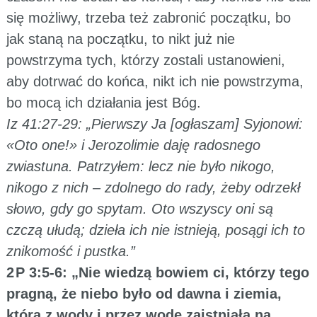
się możliwy, trzeba też zabronić początku, bo
jak staną na początku, to nikt już nie
powstrzyma tych, którzy zostali ustanowieni,
aby dotrwać do końca, nikt ich nie powstrzyma,
bo mocą ich działania jest Bóg.
Iz 41:27-29: „Pierwszy Ja [ogłaszam] Syjonowi:
«Oto one!» i Jerozolimie daję radosnego
zwiastuna. Patrzyłem: lecz nie było nikogo,
nikogo z nich – zdolnego do rady, żeby odrzekł
słowo, gdy go spytam. Oto wszyscy oni są
czczą ułudą; dzieła ich nie istnieją, posągi ich to
znikomość i pustka.”
2 P 3:5-6: „Nie wiedzą bowiem ci, którzy tego
pragną, że niebo było od dawna i ziemia,
która z wody i przez wodę zaistniała na