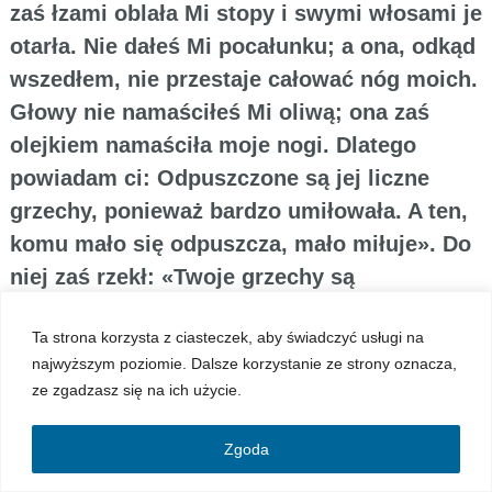
zaś łzami oblała Mi stopy i swymi włosami je
otarła. Nie dałeś Mi pocałunku; a ona, odkąd
wszedłem, nie przestaje całować nóg moich.
Głowy nie namaściłeś Mi oliwą; ona zaś
olejkiem namaściła moje nogi. Dlatego
powiadam ci: Odpuszczone są jej liczne
grzechy, ponieważ bardzo umiłowała. A ten,
komu mało się odpuszcza, mało miłuje». Do
niej zaś rzekł: «Twoje grzechy są
odpuszczone».”
Ta strona korzysta z ciasteczek, aby świadczyć usługi na
Prz 4:18-19: „Ścieżka prawych – to światło
najwyższym poziomie. Dalsze korzystanie ze strony oznacza,
poranne, wschodzi – wzrasta aż do południa;
ze zgadzasz się na ich użycie.
droga grzeszników jak gęsty mrok, nie wiedzą, o
co się potkną.”
Zgoda
Mamy świadomość kim jesteśmy, kim Chrystus