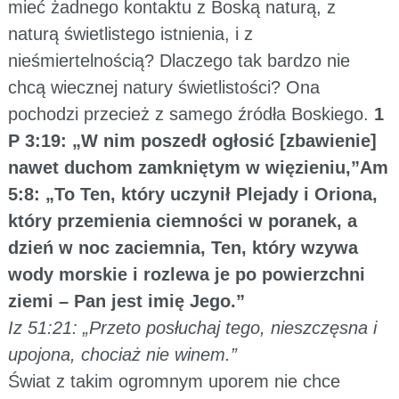
mieć żadnego kontaktu z Boską naturą, z
naturą świetlistego istnienia, i z
nieśmiertelnością? Dlaczego tak bardzo nie
chcą wiecznej natury świetlistości? Ona
pochodzi przecież z samego źródła Boskiego.
1
P 3:19: „W nim poszedł ogłosić [zbawienie]
nawet duchom zamkniętym w więzieniu,”Am
5:8: „To Ten, który uczynił Plejady i Oriona,
który przemienia ciemności w poranek, a
dzień w noc zaciemnia, Ten, który wzywa
wody morskie i rozlewa je po powierzchni
ziemi – Pan jest imię Jego.”
Iz 51:21: „Przeto posłuchaj tego, nieszczęsna i
upojona, chociaż nie winem.”
Świat z takim ogromnym uporem nie chce