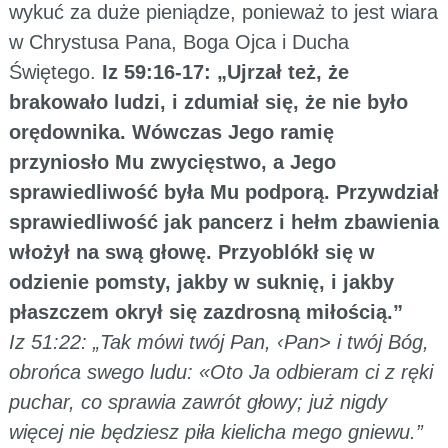
wykuć za duże pieniądze, ponieważ to jest wiara
w Chrystusa Pana, Boga Ojca i Ducha
Świętego.
Iz 59:16-17: „Ujrzał też, że
brakowało ludzi, i zdumiał się, że nie było
orędownika. Wówczas Jego ramię
przyniosło Mu zwycięstwo, a Jego
sprawiedliwość była Mu podporą. Przywdział
sprawiedliwość jak pancerz i hełm zbawienia
włożył na swą głowę. Przyoblókł się w
odzienie pomsty, jakby w suknię, i jakby
płaszczem okrył się zazdrosną miłością.”
Iz 51:22: „Tak mówi twój Pan, ‹Pan> i twój Bóg,
obrońca swego ludu: «Oto Ja odbieram ci z ręki
puchar, co sprawia zawrót głowy; już nigdy
więcej nie będziesz piła kielicha mego gniewu.”