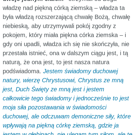
władzę nad piękną córką ziemską – władza ta
była władzą rozszerzającą chwałę Bożą, chwałę
niebieską, aby utrzymywali pokój zgodny z
pokojem, który miała piękna córka ziemska – i
gdy oni upadli, władza ich się nie skończyła, nie
przestała istnieć, ona w dalszym ciągu jest, i tą
naturą, że ona jest, to jest nasza natura
podświadoma.
Jestem świadomy duchowej
natury, wierzę Chrystusowi, Chrystus ze mną
jest, Duch Święty ze mną jest i jestem
całkowicie tego świadomy i jednocześnie to jest
moja siła pozostawania w świadomości
duchowej, ale odczuwam demoniczne siły, które
wpływają na piękną córkę ziemską, gdzie ja
jestem w głębinach, nie ulegam tym siłom, ale te