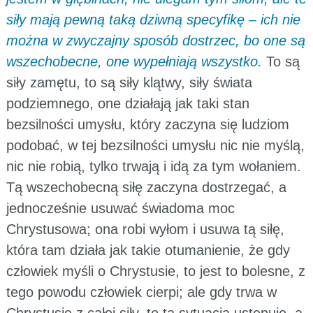
siły mają pewną taką dziwną specyfikę – ich nie
można w zwyczajny sposób dostrzec, bo one są
wszechobecne, one wypełniają wszystko.
To są
siły zamętu, to są siły klątwy, siły świata
podziemnego, one działają jak taki stan
bezsilności umysłu, który zaczyna się ludziom
podobać, w tej bezsilności umysłu nic nie myślą,
nic nie robią, tylko trwają i idą za tym wołaniem.
Tą wszechobecną siłę zaczyna dostrzegać, a
jednocześnie usuwać świadoma moc
Chrystusowa; ona robi wyłom i usuwa tą siłę,
która tam działa jak takie otumanienie, że gdy
człowiek myśli o Chrystusie, to jest to bolesne, z
tego powodu człowiek cierpi; ale gdy trwa w
Chrystusie z całej siły, to ta sytuacja ustępuje, a