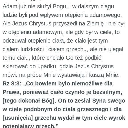
Adam już nie służył Bogu, i w dalszym ciągu
ludzie byli pod wpływem otępienia adamowego.
Ale Jezus Chrystus przyszedł na Ziemię i nie był
w otępieniu adamowym, ale gdy był w ciele, to
odczuwał otępienie ciała, że ciało jest tym
ciałem ludzkości i ciałem grzechu, ale nie ulegał
temu ciału, które chciało Go też podbić,
skierować do upadku, gdzie Jezus Chrystus
mówi: na próbę Mnie wystawiają i kuszą Mnie.
Rz 8:3: „Co bowiem było niemożliwe dla
Prawa, ponieważ ciało czyniło je bezsilnym,
[tego dokonał Bóg]. On to zesłał Syna swego
w ciele podobnym do ciała grzesznego i dla
[usunięcia] grzechu wydał w tym ciele wyrok
potępiający grzech,”