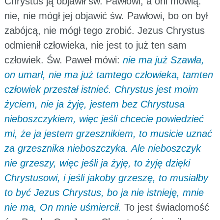
Chrystus ją objawił św. Pawłowi, a oni mówią:
nie, nie mógł jej objawić św. Pawłowi, bo on był
zabójcą, nie mógł tego zrobić. Jezus Chrystus
odmienił człowieka, nie jest to już ten sam
człowiek. Św. Paweł mówi:
nie ma już Szawła,
on umarł, nie ma już tamtego człowieka, tamten
człowiek przestał istnieć. Chrystus jest moim
życiem, nie ja żyję, jestem bez Chrystusa
nieboszczykiem, więc jeśli chcecie powiedzieć
mi, że ja jestem grzesznikiem, to musicie uznać
za grzesznika nieboszczyka. Ale nieboszczyk
nie grzeszy, więc jeśli ja żyję, to żyję dzięki
Chrystusowi, i jeśli jakoby grzeszę, to musiałby
to być Jezus Chrystus, bo ja nie istnieję, mnie
nie ma, On mnie uśmiercił.
To jest świadomość