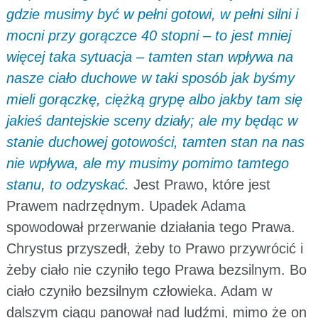
gdzie musimy być w pełni gotowi, w pełni silni i
mocni przy gorączce 40 stopni – to jest mniej
więcej taka sytuacja – tamten stan wpływa na
nasze ciało duchowe w taki sposób jak byśmy
mieli gorączkę, ciężką grypę albo jakby tam się
jakieś dantejskie sceny działy; ale my będąc w
stanie duchowej gotowości, tamten stan na nas
nie wpływa, ale my musimy pomimo tamtego
stanu, to odzyskać.
Jest Prawo, które jest
Prawem nadrzędnym. Upadek Adama
spowodował przerwanie działania tego Prawa.
Chrystus przyszedł, żeby to Prawo przywrócić i
żeby ciało nie czyniło tego Prawa bezsilnym. Bo
ciało czyniło bezsilnym człowieka. Adam w
dalszym ciągu panował nad ludźmi, mimo że on