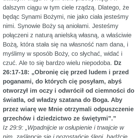
dalszym ciągu w tym ciele rządzą. Dlatego, że
będąc Synami Bożymi, nie jako ciała jesteśmy
nimi. Synowie Boży są aniołami. Jesteśmy
połączeni z naturą anielską własną, a właściwie
Bożą, która stała się na własność nam dana, i
myślimy w sposób Boży, co słychać, widać i
czuć. Ale to się bardzo wielu niepodoba.
Dz
26:17-18: „Obronię cię przed ludem i przed
poganami, do których cię posyłam, abyś
otworzył im oczy i odwrócił od ciemności do
światła, od władzy szatana do Boga. Aby
przez wiarę we Mnie otrzymali odpuszczenie
grzechów i dziedzictwo ze świętymi”.”
Iz 29:9: „Wpadnijcie w osłupienie i trwajcie w
nim, zaślepcie się i pozostańcie ślepi, bądźcie