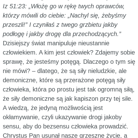
Iz 51:23: „Włożę go w rękę twych oprawców,
którzy mówili do ciebie: „Nachyl się, żebyśmy
przeszli!” I czyniłaś z twego grzbietu jakby
podłogę i jakby drogę dla przechodzących.”
Dzisiejszy świat manipuluje nieustannie
człowiekiem. A kim jest człowiek? Zdajemy sobie
sprawę, że jesteśmy potęgą. Dlaczego o tym się
nie mówi? – dlatego, że są siły nieludzkie, ale
demoniczne, które są przerażone potęgą siły
człowieka, która po prostu jest tak ogromną siłą,
że siły demoniczne są jak kapiszon przy tej sile.
A wiedzą, że jedyną możliwością jest
okłamywanie, czyli ukazywanie drogi jakoby
sensu, aby do bezsensu człowieka prowadzić.
Chrystus Pan usunął nasze grzeszne życie, a