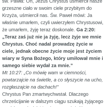
św. Pawła: On, Jezus Chrystus uśmiercił nasze
grzeszne ciało w swoim ciele przybitym do
Krzyża, uśmiercił nas. Św. Paweł mówi: Ja
właśnie umarłem, czyli uwierzyłem Chrystusowi,
że umarłem, żyję teraz doskonale.
Ga 2:20:
„Teraz zaś już nie ja żyję, lecz żyje we mnie
Chrystus. Choć nadal prowadzę życie w
ciele, jednak obecne życie moje jest życiem
wiary w Syna Bożego, który umiłował mnie i
samego siebie wydał za mnie.”
Mt 10:27: „Co mówię wam w ciemności,
powtarzajcie na świetle, a co słyszycie na ucho,
rozgłaszajcie na dachach!”
Chrystus Pan zmartwychwstał. Dlaczego
chrześcijanie w dalszym ciągu szukają żyjącego