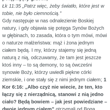
Łk 11:35 „Patrz więc, żeby światło, które jest w
tobie, nie było ciemnością.”
Gdy następuje w nas odnalezienie Boskiej
natury, i gdy objawia się potęga Synów Bożych
w głębinach, to zasada, która o tym mówi, mówi
o naturze małżeństwa: mąż i żona jednym
ciałem będą. I my, którzy stajemy się jedną
naturą z nią, odczuwamy, że tam jest jeszcze
ktoś inny – to są demony, to są ówcześni
synowie Boży, którzy uwiedli piękne córki
ziemskie, i one stały się z nimi jednym ciałem;
1
Kor 6:16: „Albo czyż nie wiecie, że ten, kto
łączy się z nierządnicą, stanowi z nią jedno
ciało? Będą bowiem – jak jest powiedziane –
dwoje jednym ciałem”
otrzymali od Boga