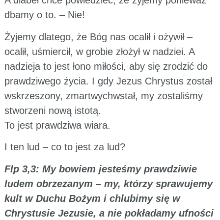
A diabeł chce powiedzieć, że żyjemy ponieważ
dbamy o to. – Nie!
Żyjemy dlatego, że Bóg nas ocalił i ożywił –
ocalił, uśmiercił, w grobie złożył w nadziei. A
nadzieja to jest łono miłości, aby się zrodzić do
prawdziwego życia. I gdy Jezus Chrystus został
wskrzeszony, zmartwychwstał, my zostaliśmy
stworzeni nową istotą.
To jest prawdziwa wiara.
I ten lud – co to jest za lud?
Flp 3,3: My bowiem jesteśmy prawdziwie
ludem obrzezanym – my, którzy sprawujemy
kult w Duchu Bożym i chlubimy się w
Chrystusie Jezusie, a nie pokładamy ufności