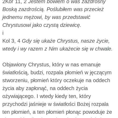
2Kor 11, 2
Jestem bowiem o was zazdrosny
Boską zazdrością. Poślubiłem was przecież
jednemu mężowi, by was przedstawić
Chrystusowi jako czystą dziewicę.
i
Kol 3, 4
Gdy się ukaże Chrystus, nasze życie,
wtedy i wy razem z Nim ukażecie się w chwale.
Objawiony Chrystus, który w nas emanuje
światłością, budzi, rozpala płomień w jęczącym
stworzeniu, płomień który oczekuje na oddech
życia aby zapłonąć, na oddech życia
ożywiającego. I wtedy kiedy ten, który
przychodzi jaśnieje w światłości Bożej rozpala
ten płomień, a ten płomień płonąc powoduje że