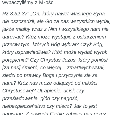
wybaczyliśmy z Miłości.
Rz 8:32-37: „On, który nawet własnego Syna
nie oszczędził, ale Go za nas wszystkich wydał,
jakże miałby wraz z Nim i wszystkiego nam nie
darować? Któż może wystąpić z oskarżeniem
przeciw tym, których Bóg wybrał? Czyż Bóg,
który usprawiedliwia? Któż może wydać wyrok
potępienia? Czy Chrystus Jezus, który poniósł
[za nas] śmierć, co więcej – zmartwychwstał,
siedzi po prawicy Boga i przyczynia się za
nami? Któż nas może odłączyć od miłości
Chrystusowej? Utrapienie, ucisk czy
prześladowanie, głód czy nagość,
niebezpieczeństwo czy miecz? Jak to jest
napisane: Z powodu Ciebie zabijają nas przez