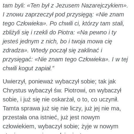
tam byli: «Ten był z Jezusem Nazarejczykiem».
I znowu zaprzeczył pod przysięgą: «Nie znam
tego Człowieka». Po chwili ci, którzy tam stali,
zbliżyli się i rzekli do Piotra: «Na pewno i ty
jesteś jednym z nich, bo i twoja mowa cię
zdradza». Wtedy począł się zaklinać i
przysięgać: «Nie znam tego Człowieka». I w tej
chwili kogut zapiał.”
Uwierzył, ponieważ wybaczył sobie; tak jak
Chrystus wybaczył św. Piotrowi, on wybaczył
sobie, i już się nie oskarżał, o to, co uczynił.
Tamta sprawa już się nie liczy, już jej nie ma,
przestała ona istnieć, już jest nowym
człowiekiem, wybaczył sobie; żyje w nowym