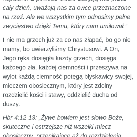
cały dzień, uważają nas za owce przeznaczone
na rzeź. Ale we wszystkim tym odnosimy pełne
zwycięstwo dzięki Temu, który nam umiłował.”
I nie ma grzech już za co nas złapać, bo go nie
mamy, bo uwierzyliśmy Chrystusowi. A On,
Jego ręka dosięgła każdy grzech, dosięga
każdego zła, każdej ciemności i przeszywa na
wylot każdą ciemność potęgą błyskawicy swojej,
mieczem obosiecznym, który jest zdolny
rozdzielić kości i stawy, oddzielić ducha od
duszy.
Hbr 4:12-13: „Żywe bowiem jest słowo Boże,
skuteczne i ostrzejsze niż wszelki miecz
obosieczny, przenikające aż do rozdzielenia