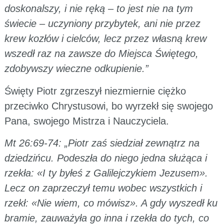
doskonalszy, i nie ręką – to jest nie na tym
świecie – uczyniony przybytek, ani nie przez
krew kozłów i cielców, lecz przez własną krew
wszedł raz na zawsze do Miejsca Świętego,
zdobywszy wieczne odkupienie.”
Święty Piotr zgrzeszył niezmiernie ciężko
przeciwko Chrystusowi, bo wyrzekł się swojego
Pana, swojego Mistrza i Nauczyciela.
Mt 26:69-74: „Piotr zaś siedział zewnątrz na
dziedzińcu. Podeszła do niego jedna służąca i
rzekła: «I ty byłeś z Galilejczykiem Jezusem».
Lecz on zaprzeczył temu wobec wszystkich i
rzekł: «Nie wiem, co mówisz». A gdy wyszedł ku
bramie, zauważyła go inna i rzekła do tych, co