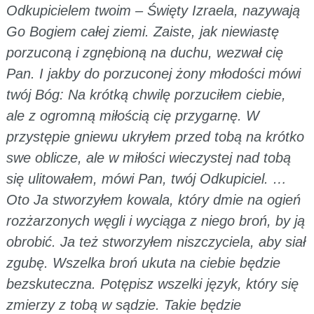
Odkupicielem twoim – Święty Izraela, nazywają
Go Bogiem całej ziemi. Zaiste, jak niewiastę
porzuconą i zgnębioną na duchu, wezwał cię
Pan. I jakby do porzuconej żony młodości mówi
twój Bóg: Na krótką chwilę porzuciłem ciebie,
ale z ogromną miłością cię przygarnę. W
przystępie gniewu ukryłem przed tobą na krótko
swe oblicze, ale w miłości wieczystej nad tobą
się ulitowałem, mówi Pan, twój Odkupiciel. …
Oto Ja stworzyłem kowala, który dmie na ogień
rozżarzonych węgli i wyciąga z niego broń, by ją
obrobić. Ja też stworzyłem niszczyciela, aby siał
zgubę. Wszelka broń ukuta na ciebie będzie
bezskuteczna. Potępisz wszelki język, który się
zmierzy z tobą w sądzie. Takie będzie