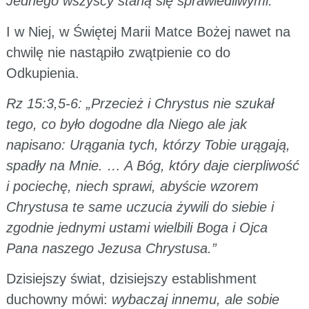
Jednego wszyscy staną się sprawiedliwymi.”
I w Niej, w Świętej Marii Matce Bożej nawet na
chwilę nie nastąpiło zwątpienie co do
Odkupienia.
Rz 15:3,5-6: „Przecież i Chrystus nie szukał
tego, co było dogodne dla Niego ale jak
napisano: Urągania tych, którzy Tobie urągają,
spadły na Mnie. … A Bóg, który daje cierpliwość
i pociechę, niech sprawi, abyście wzorem
Chrystusa te same uczucia żywili do siebie i
zgodnie jednymi ustami wielbili Boga i Ojca
Pana naszego Jezusa Chrystusa.”
Dzisiejszy świat, dzisiejszy establishment
duchowny mówi:
wybaczaj innemu, ale sobie