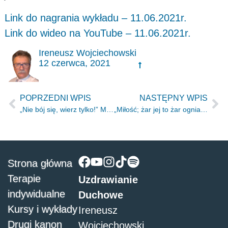
Link do nagrania wykładu – 11.06.2021r.
Link do wideo na YouTube – 11.06.2021r.
Ireneusz Wojciechowski
12 czerwca, 2021
POPRZEDNI WPIS
NASTĘPNY WPIS
„Nie bój się, wierz tylko!” Mk 5.36
„Miłość; żar jej to żar ognia, płomień Pański.” Pnp 8.6
Strona główna
Terapie
Uzdrawianie
indywidualne
Duchowe
Kursy i wykłady
Ireneusz
Drugi kanon
Wojciechowski