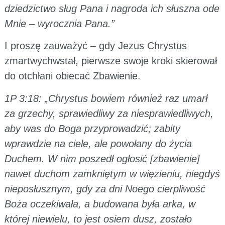
dziedzictwo sług Pana i nagroda ich słuszna ode
Mnie – wyrocznia Pana.”
I proszę zauważyć – gdy Jezus Chrystus
zmartwychwstał, pierwsze swoje kroki skierował
do otchłani obiecać Zbawienie.
1P 3:18: „Chrystus bowiem również raz umarł
za grzechy, sprawiedliwy za niesprawiedliwych,
aby was do Boga przyprowadzić; zabity
wprawdzie na ciele, ale powołany do życia
Duchem. W nim poszedł ogłosić [zbawienie]
nawet duchom zamkniętym w więzieniu, niegdyś
nieposłusznym, gdy za dni Noego cierpliwość
Boża oczekiwała, a budowana była arka, w
której niewielu, to jest osiem dusz, zostało