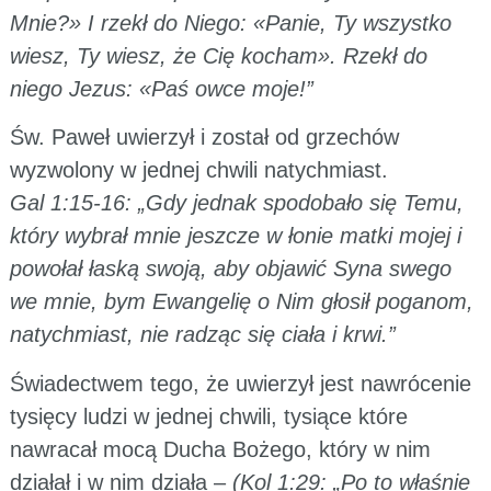
Mnie?» I rzekł do Niego: «Panie, Ty wszystko
wiesz, Ty wiesz, że Cię kocham». Rzekł do
niego Jezus: «Paś owce moje!”
Św. Paweł uwierzył i został od grzechów
wyzwolony w jednej chwili natychmiast.
Gal 1:15-16: „Gdy jednak spodobało się Temu,
który wybrał mnie jeszcze w łonie matki mojej i
powołał łaską swoją, aby objawić Syna swego
we mnie, bym Ewangelię o Nim głosił poganom,
natychmiast, nie radząc się ciała i krwi.”
Świadectwem tego, że uwierzył jest nawrócenie
tysięcy ludzi w jednej chwili, tysiące które
nawracał mocą Ducha Bożego, który w nim
działał i w nim działa –
(Kol 1:29: „Po to właśnie