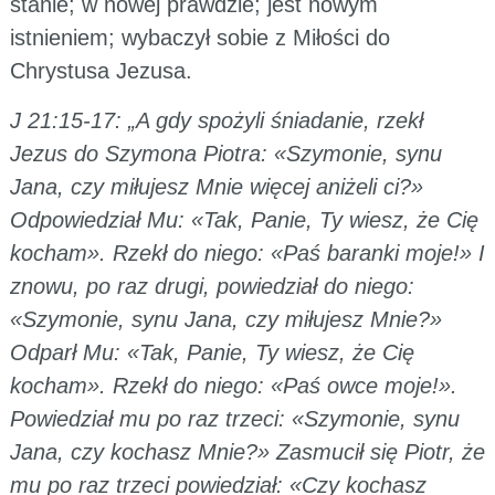
stanie; w nowej prawdzie; jest nowym
istnieniem; wybaczył sobie z Miłości do
Chrystusa Jezusa.
J 21:15-17: „A gdy spożyli śniadanie, rzekł
Jezus do Szymona Piotra: «Szymonie, synu
Jana, czy miłujesz Mnie więcej aniżeli ci?»
Odpowiedział Mu: «Tak, Panie, Ty wiesz, że Cię
kocham». Rzekł do niego: «Paś baranki moje!» I
znowu, po raz drugi, powiedział do niego:
«Szymonie, synu Jana, czy miłujesz Mnie?»
Odparł Mu: «Tak, Panie, Ty wiesz, że Cię
kocham». Rzekł do niego: «Paś owce moje!».
Powiedział mu po raz trzeci: «Szymonie, synu
Jana, czy kochasz Mnie?» Zasmucił się Piotr, że
mu po raz trzeci powiedział: «Czy kochasz