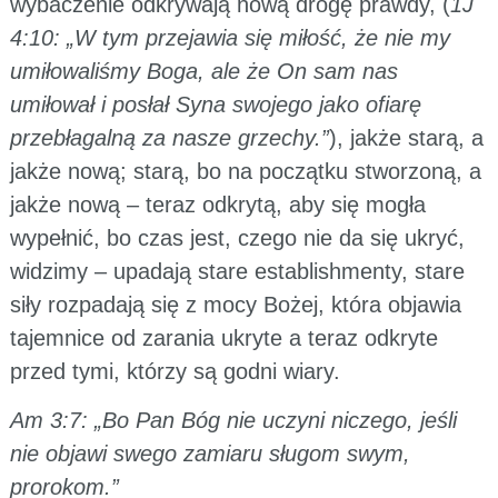
wybaczenie odkrywają nową drogę prawdy, (
1J
4:10: „W tym przejawia się miłość, że nie my
umiłowaliśmy Boga, ale że On sam nas
umiłował i posłał Syna swojego jako ofiarę
przebłagalną za nasze grzechy.”
), jakże starą, a
jakże nową; starą, bo na początku stworzoną, a
jakże nową – teraz odkrytą, aby się mogła
wypełnić, bo czas jest, czego nie da się ukryć,
widzimy – upadają stare establishmenty, stare
siły rozpadają się z mocy Bożej, która objawia
tajemnice od zarania ukryte a teraz odkryte
przed tymi, którzy są godni wiary.
Am 3:7: „Bo Pan Bóg nie uczyni niczego, jeśli
nie objawi swego zamiaru sługom swym,
prorokom.”