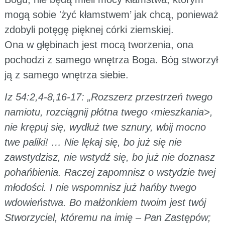
mogą sobie 'żyć kłamstwem’ jak chcą, ponieważ
zdobyli potęgę pięknej córki ziemskiej.
Ona w głębinach jest mocą tworzenia, ona
pochodzi z samego wnętrza Boga. Bóg stworzył
ją z samego wnętrza siebie.
Iz 54:2,4-8,16-17: „Rozszerz przestrzeń twego
namiotu, rozciągnij płótna twego ‹mieszkania>,
nie krępuj się, wydłuż twe sznury, wbij mocno
twe paliki! … Nie lękaj się, bo już się nie
zawstydzisz, nie wstydź się, bo już nie doznasz
pohańbienia. Raczej zapomnisz o wstydzie twej
młodości. I nie wspomnisz już hańby twego
wdowieństwa. Bo małżonkiem twoim jest twój
Stworzyciel, któremu na imię – Pan Zastępów;