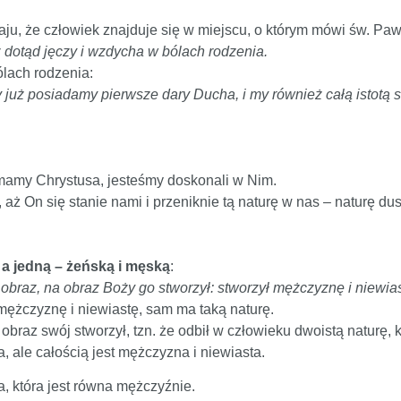
ju, że człowiek znajduje się w miejscu, o którym mówi św. Paw
 dotąd jęczy i wzdycha w bólach rodzenia.
lach rodzenia:
rzy już posiadamy pierwsze dary Ducha, i my również całą istot
 mamy Chrystusa, jesteśmy doskonali w Nim.
aż On się stanie nami i przeniknie tą naturę w nas – naturę dusz
 a jedną – żeńską i męską
:
obraz, na obraz Boży go stworzył: stworzył mężczyznę i niewias
mężczyznę i niewiastę, sam ma taką naturę.
braz swój stworzył, tzn. że odbił w człowieku dwoistą naturę, kt
a, ale całością jest mężczyzna i niewiasta.
ta, która jest równa mężczyźnie.