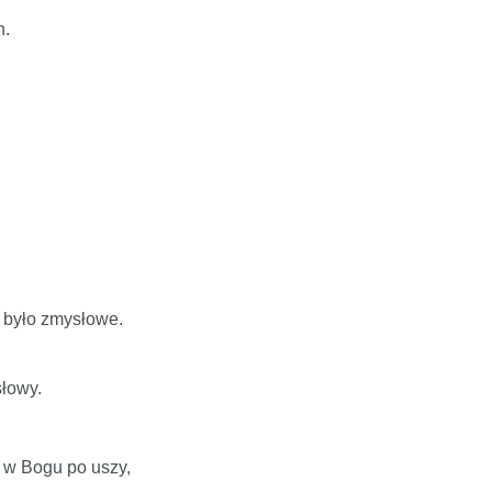
h.
y było zmysłowe.
słowy.
a w Bogu po uszy,