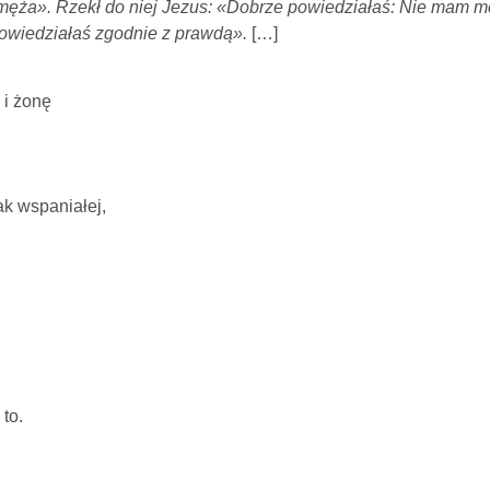
 męża». Rzekł do niej Jezus: «Dobrze powiedziałaś: Nie mam m
powiedziałaś zgodnie z prawdą».
[…]
 i żonę
ak wspaniałej,
 to.