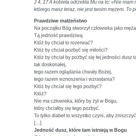
J 4, 17 A kobieta odrzekła Mu na to: «Nie mam
którego masz teraz, nie jest twoim mężem. To 
Prawdziwe małżeństwo
Na początku Bóg stworzył człowieka jako męża
Tą jedność prawdziwą
Któż by chciał to rozerwać?
Któż by chciał pozbyć się miłości?
Któż by chciał by pozbyć się tej jedności dusz t
tak doskonałej,
tego razem oglądania chwały Bożej,
tego razem wznoszenia i wzrastania?
Któż by chciał się tego pozbyć?
Któż?
Nie ma człowieka, który by żył w Bogu,
który chciałby się tego pozbyć.
To tylko diabeł to wszystko czyni, aby zniszczyć
[…]
Jedność dusz, które tam istnieją w Bogu