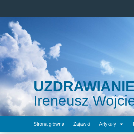
UZDRAWIANI
Ireneusz Wojci
Strona główna
Zajawki
Artykuły