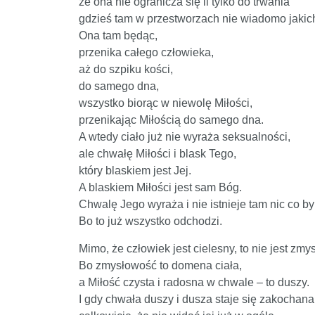
że ona nie ogranicza się li tylko do trwania
gdzieś tam w przestworzach nie wiadomo jakic
Ona tam będąc,
przenika całego człowieka,
aż do szpiku kości,
do samego dna,
wszystko biorąc w niewolę Miłości,
przenikając Miłością do samego dna.
A wtedy ciało już nie wyraża seksualności,
ale chwałę Miłości i blask Tego,
który blaskiem jest Jej.
A blaskiem Miłości jest sam Bóg.
Chwalę Jego wyraża i nie istnieje tam nic co b
Bo to już wszystko odchodzi.
Mimo, że człowiek jest cielesny, to nie jest zmy
Bo zmysłowość to domena ciała,
a Miłość czysta i radosna w chwale – to duszy.
I gdy chwała duszy i dusza staje się zakochan