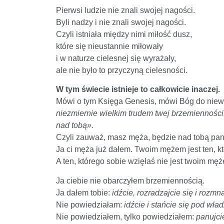
Pierwsi ludzie nie znali swojej nagości.
Byli nadzy i nie znali swojej nagości.
Czyli istniała między nimi miłość dusz,
które się nieustannie miłowały
i w naturze cielesnej się wyrażały,
ale nie było to przyczyną cielesności.
W tym świecie istnieje to całkowicie inaczej.
Mówi o tym Księga Genesis, mówi Bóg do niewi
niezmiernie wielkim trudem twej brzemienności
nad tobą».
Czyli zauważ, masz męża, będzie nad tobą pan
Ja ci męża już dałem. Twoim mężem jest ten, kt
A ten, którego sobie wzięłaś nie jest twoim mę
Ja ciebie nie obarczyłem brzemiennością.
Ja dałem tobie:
idźcie, rozradzajcie się i rozm
Nie powiedziałam:
idźcie i stańcie się pod wła
Nie powiedziałem, tylko powiedziałem:
panujci