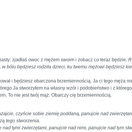
asty: zjadłaś owoc z mężem swoim i zobacz co teraz będzie.
R
, w bólu będziesz rodziła dzieci, ku twemu mężowi będziesz k
ował i będziesz obarczona brzemiennością. Ja ci tego męża ni
órego Ja stworzyłem na własny wzór i podobieństwo i z którego
żem. To nie jest twój mąż. Obarczy cię brzemiennością.
nażajcie, czyńcie sobie ziemię poddaną, panujcie nad zwierzęta
dzą tego stworzenia.
e nad tymi zwierzętami, panujcie nad nimi, panujcie nad tym st