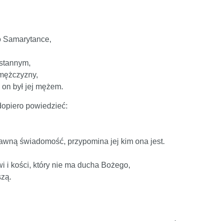
 o Samarytance,
ustannym,
 mężczyzny,
 on był jej mężem.
dopiero powiedzieć:
awną świadomość, przypomina jej kim ona jest.
rwi i kości, który nie ma ducha Bożego,
szą.