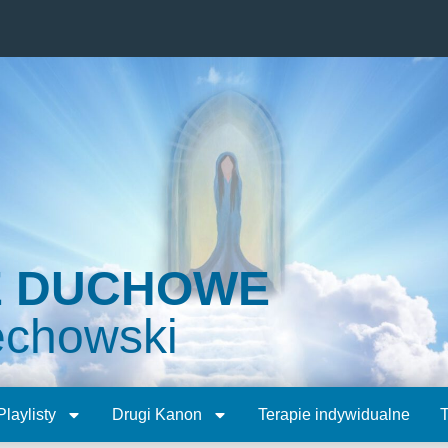
E DUCHOWE
echowski
Playlisty
Drugi Kanon
Terapie indywidualne