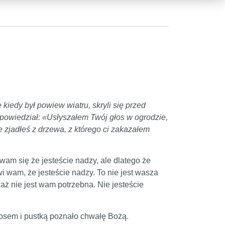
iedy był powiew wiatru, skryli się przed
owiedział: «Usłyszałem Twój głos w ogrodzie,
e zjadłeś z drzewa, z którego ci zakazałem
wam się że jesteście nadzy, ale dlatego że
i wam, że jesteście nadzy. To nie jest wasza
aż nie jest wam potrzebna. Nie jesteście
aosem i pustką poznało chwałę Bożą.