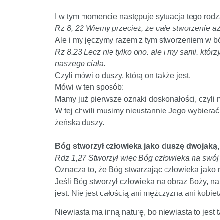
I w tym momencie następuje sytuacja tego rodza
Rz 8, 22 Wiemy przecież, że całe stworzenie aż
Ale i my jęczymy razem z tym stworzeniem w bó
Rz 8,23 Lecz nie tylko ono, ale i my sami, któ
naszego ciała.
Czyli mówi o duszy, którą on także jest.
Mówi w ten sposób:
Mamy już pierwsze oznaki doskonałości, czyli
W tej chwili musimy nieustannie Jego wybierać, 
żeńska duszy.
Bóg stworzył człowieka jako duszę dwojaką,
Rdz 1,27 Stworzył więc Bóg człowieka na swój 
Oznacza to, że Bóg stwarzając człowieka jako 
Jeśli Bóg stworzył człowieka na obraz Boży, na o
jest. Nie jest całością ani mężczyzna ani kobiet
Niewiasta ma inną naturę, bo niewiasta to jest 