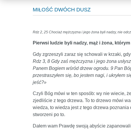
MIŁOŚĆ DWÓCH DUSZ
Rdz 2, 25 Chociaż mężczyzna i jego żona byli nadzy, nie odc
Pierwsi ludzie byli nadzy, mąż i żona, którym
Gdy zgrzeszyli zaraz się schowali w krzaki, gdy
Rdz 3, 8 Gdy zaś mężczyzna i jego żona usłysze
Panem Bogiem wśród drzew ogrodu. 9 Pan Bóg z
przestraszyłem się, bo jestem nagi, i ukryłem s
jeść?»
Czyli Bóg mówi w ten sposób: wy nie wiecie, że
zjedliście z tego drzewa. To to drzewo mówi wa
wiedza, to wiedza jest z tego drzewa poznania 
stworzeni po to.
Dałem wam Prawdę swoją abyście zapanowali nad