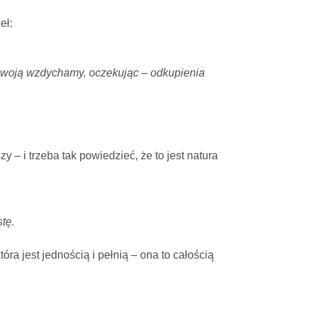
eł:
ą swoją wzdychamy, oczekując – odkupienia
y – i trzeba tak powiedzieć, że to jest natura
tę.
óra jest jednością i pełnią – ona to całością