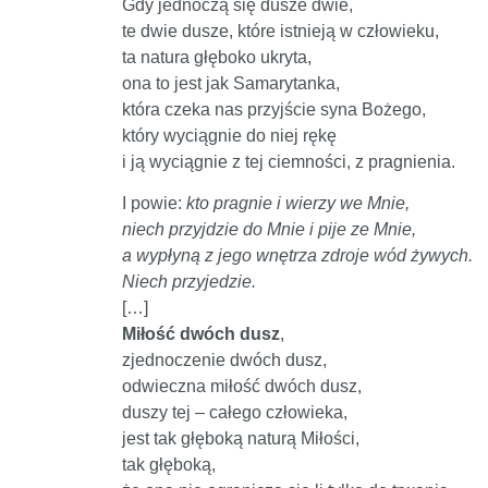
Gdy jednoczą się dusze dwie,
te dwie dusze, które istnieją w człowieku,
ta natura głęboko ukryta,
ona to jest jak Samarytanka,
która czeka nas przyjście syna Bożego,
który wyciągnie do niej rękę
i ją wyciągnie z tej ciemności, z pragnienia.
I powie:
kto pragnie i wierzy we Mnie,
niech przyjdzie do Mnie i pije ze Mnie,
a wypłyną z jego wnętrza zdroje wód żywych.
Niech przyjedzie.
[…]
Miłość dwóch dusz
,
zjednoczenie dwóch dusz,
odwieczna miłość dwóch dusz,
duszy tej – całego człowieka,
jest tak głęboką naturą Miłości,
tak głęboką,