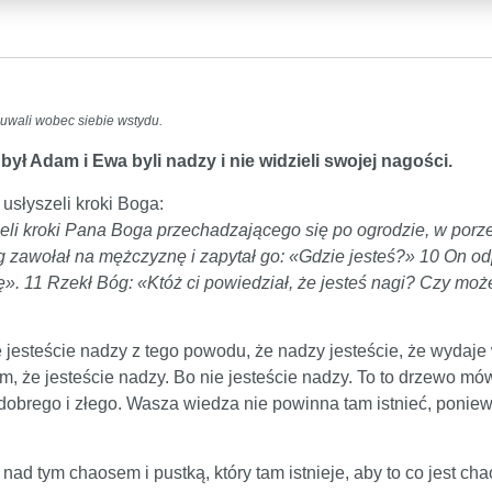
zuwali wobec siebie wstydu.
 był Adam i Ewa byli nadzy i nie widzieli swojej nagości.
 usłyszeli kroki Boga:
li kroki Pana Boga przechadzającego się po ogrodzie, w porze k
awołał na mężczyznę i zapytał go: «Gdzie jesteś?» 10 On odp
ię». 11 Rzekł Bóg: «Któż ci powiedział, że jesteś nagi? Czy moż
 jesteście nadzy z tego powodu, że nadzy jesteście, że wydaje 
m, że jesteście nadzy. Bo nie jesteście nadzy. To to drzewo mów
dobrego i złego. Wasza wiedza nie powinna tam istnieć, poniew
 tym chaosem i pustką, który tam istnieje, aby to co jest ch