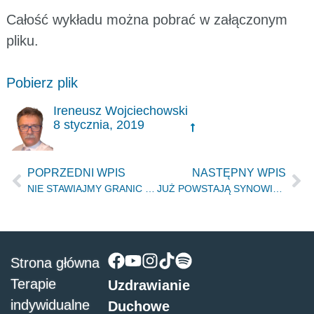
Całość wykładu można pobrać w załączonym
pliku.
Pobierz plik
Ireneusz Wojciechowski
8 stycznia, 2019
POPRZEDNI WPIS
NASTĘPNY WPIS
NIE STAWIAJMY GRANIC ODKUPIENIU – Łódź, 07.07.2018r.
JUŻ POWSTAJĄ SYNOWIE JUTRZENKI – Łódź, 18.08.2018 r.
Strona główna
Terapie
Uzdrawianie
indywidualne
Duchowe