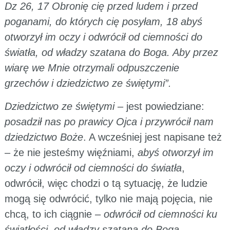
Dz 26, 17 Obronię cię przed ludem i przed
poganami, do których cię posyłam, 18 abyś
otworzył im oczy i odwrócił od ciemności do
światła, od władzy szatana do Boga. Aby przez
wiarę we Mnie otrzymali odpuszczenie
grzechów i dziedzictwo ze świętymi”.
Dziedzictwo ze świętymi
– jest powiedziane:
posadził nas po prawicy Ojca i przywrócił nam
dziedzictwo Boże
. A wcześniej jest napisane też
– że nie jesteśmy więźniami,
abyś otworzył im
oczy i odwrócił od ciemności do światła
,
odwrócił, więc chodzi o tą sytuację, że ludzie
mogą się odwrócić, tylko nie mają pojęcia, nie
chcą, to ich ciągnie –
odwrócił od ciemności ku
światłości, od władzy szatana do Boga
.