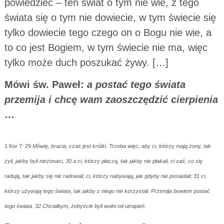
powiedzieć – ten świat o tym nie wie, z tego
świata się o tym nie dowiecie, w tym świecie się
tylko dowiecie tego czego on o Bogu nie wie, a
to co jest Bogiem, w tym świecie nie ma, więc
tylko może duch poszukać żywy. […]
Mówi św. Paweł:
a postać tego świata
przemija i chcę wam zaoszczędzić cierpienia
…
1 Kor 7: 29
Mówię, bracia, czas jest krótki. Trzeba więc, aby ci, którzy mają żony, tak
żyli, jakby byli nieżonaci, 30 a ci, którzy płaczą, tak jakby nie płakali, ci zaś, co się
radują, tak jakby się nie radowali; ci, którzy nabywają, jak gdyby nie posiadali; 31 ci,
którzy używają tego świata, tak jakby z niego nie korzystali. Przemija bowiem postać
tego świata. 32 Chciałbym, żebyście byli wolni od utrapień
.