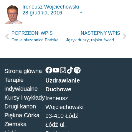
Ireneusz Wojciechowski
28 grudnia, 2016
POPRZEDNI WPIS
NASTĘPNY WPIS
Oto ja służebnica Pańska …
Język duszy; rajska świadomość
Strona główna
Terapie
Uzdrawianie
indywidualne
Duchowe
Kursy i wykłady
Ireneusz
Drugi kanon
Wojciechowski
Piękna Córka
93-410 Łódź
Ziemska
Łódź ul.