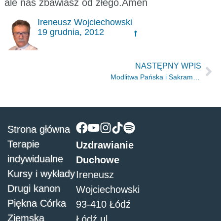
ale nas zbawiasz od złego.Amen
Ireneusz Wojciechowski
19 grudnia, 2012
NASTĘPNY WPIS
Modlitwa Pańska i Sakramenty
Strona główna
Terapie
Uzdrawianie
indywidualne
Duchowe
Kursy i wykłady
Ireneusz
Drugi kanon
Wojciechowski
Piękna Córka
93-410 Łódź
Ziemska
Łódź ul.