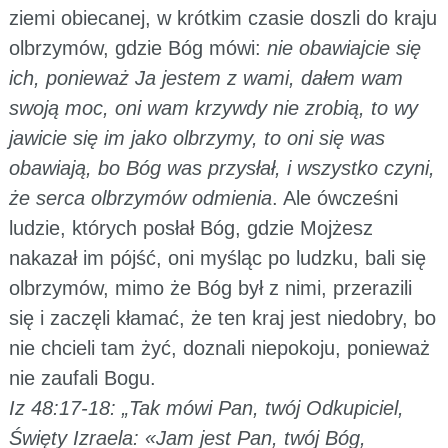
ziemi obiecanej, w krótkim czasie doszli do kraju
olbrzymów, gdzie Bóg mówi:
nie obawiajcie się
ich, ponieważ Ja jestem z wami, dałem wam
swoją moc, oni wam krzywdy nie zrobią, to wy
jawicie się im jako olbrzymy, to oni się was
obawiają, bo Bóg was przysłał, i wszystko czyni,
że serca olbrzymów odmienia
. Ale ówcześni
ludzie, których posłał Bóg, gdzie Mojżesz
nakazał im pójść, oni myśląc po ludzku, bali się
olbrzymów, mimo że Bóg był z nimi, przerazili
się i zaczęli kłamać, że ten kraj jest niedobry, bo
nie chcieli tam żyć, doznali niepokoju, ponieważ
nie zaufali Bogu.
Iz 48:17-18: „Tak mówi Pan, twój Odkupiciel,
Święty Izraela: «Jam jest Pan, twój Bóg,