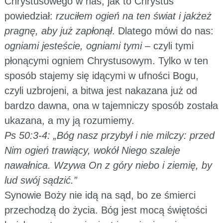
Chrystusowego w nas, jak to Chrystus
powiedział:
rzuciłem ogień na ten świat i jakżeż
pragnę, aby już zapłonął
. Dlatego mówi do nas:
ogniami jesteście, ogniami tymi
– czyli tymi
płonącymi ogniem Chrystusowym. Tylko w ten
sposób stajemy się idącymi w ufności Bogu,
czyli uzbrojeni, a bitwa jest nakazana już od
bardzo dawna, ona w tajemniczy sposób została
ukazana, a my ją rozumiemy.
Ps 50:3-4: „Bóg nasz przybył i nie milczy: przed
Nim ogień trawiący, wokół Niego szaleje
nawałnica. Wzywa On z góry niebo i ziemię, by
lud swój sądzić.”
Synowie Boży nie idą na sąd, bo ze śmierci
przechodzą do życia. Bóg jest mocą świętości