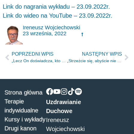
Link do nagrania wykładu – 23.09.2022r.
Link do wideo na YouTube – 23.09.2022r.
Ireneusz Wojciechowski
23 września, 2022
POPRZEDNI WPIS
NASTĘPNY WPIS
„Lecz On doświadcza, kto zmieni? On postanowił, wykonał.” Hi 23.13
„Strzeżcie się, abyście nie stawiali oporu Temu, który do was przemawia.” Hbr 12.25
Strona główna
Terapie
Uzdrawianie
indywidualne
Duchowe
Kursy i wykłady
Ireneusz
Drugi kanon
Wojciechowski