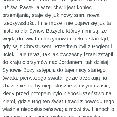
już św. Paweł; a w tej chwili jest koniec
przemijania, staje się już nowy stan, nowa
rzeczywistość. I nie może i nie pojawi się już ta
historia dla Synów Bożych, którzy nimi są, że
wejdą do świata olbrzymów i uciekną stamtąd,
gdy są z Chrystusem. Przedtem byli z Bogiem i
uciekli, ale teraz, tak jak ówczesny Izrael zstąpił
do kraju olbrzymów nad Jordanem, tak dzisiaj
Synowie Boży zstępują do tajemnicy starego
świata, pierwszego świata, gdzie oczekują na
zbawienie duchy nieposłuszne w owym czasie,
kiedy przed potopem było nieposłuszeństwo na
Ziemi, gdzie Bóg ten świat utracił z powodu tego
właśnie nieposłuszeństwa; a mówi św. Henoch o
tajemnicy uwięzienia pięknej córki ziemskiej,