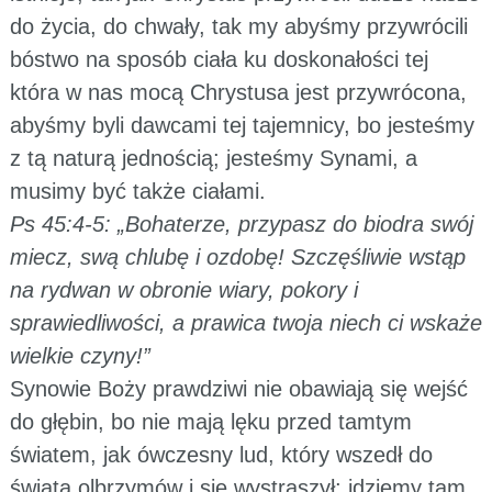
do życia, do chwały, tak my abyśmy przywrócili
bóstwo na sposób ciała ku doskonałości tej
która w nas mocą Chrystusa jest przywrócona,
abyśmy byli dawcami tej tajemnicy, bo jesteśmy
z tą naturą jednością; jesteśmy Synami, a
musimy być także ciałami.
Ps 45:4-5: „Bohaterze, przypasz do biodra swój
miecz, swą chlubę i ozdobę! Szczęśliwie wstąp
na rydwan w obronie wiary, pokory i
sprawiedliwości, a prawica twoja niech ci wskaże
wielkie czyny!”
Synowie Boży prawdziwi nie obawiają się wejść
do głębin, bo nie mają lęku przed tamtym
światem, jak ówczesny lud, który wszedł do
świata olbrzymów i się wystraszył; idziemy tam