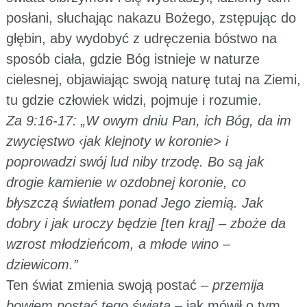
posłani, słuchając nakazu Bożego, zstępując do
głębin, aby wydobyć z udręczenia bóstwo na
sposób ciała, gdzie Bóg istnieje w naturze
cielesnej, objawiając swoją naturę tutaj na Ziemi,
tu gdzie człowiek widzi, pojmuje i rozumie.
Za 9:16-17: „W owym dniu Pan, ich Bóg, da im
zwycięstwo ‹jak klejnoty w koronie> i
poprowadzi swój lud niby trzodę. Bo są jak
drogie kamienie w ozdobnej koronie, co
błyszczą światłem ponad Jego ziemią. Jak
dobry i jak uroczy będzie [ten kraj] – zboże da
wzrost młodzieńcom, a młode wino –
dziewicom.”
Ten świat zmienia swoją postać –
przemija
bowiem postać tego świata
– jak mówił o tym