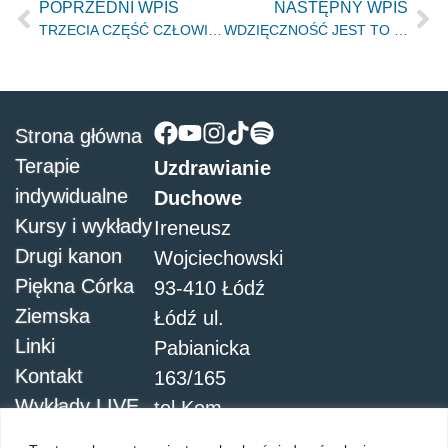
POPRZEDNI WPIS
NASTĘPNY WPIS
TRZECIA CZĘŚĆ CZŁOWIEKA. Ciało przeznaczone jest do chwały Bożej – Łódź, 28.10.2017r.
WDZIĘCZNOŚĆ JEST TO PRZYJĘCIE ŻYCIA OJCA – Łódź, 12.01.2018r.
Strona główna
Terapie
Uzdrawianie
indywidualne
Duchowe
Kursy i wykłady
Ireneusz
Drugi kanon
Wojciechowski
Piękna Córka
93-410 Łódź
Ziemska
Łódź ul.
Linki
Pabianicka
Kontakt
163/165
Wykłady LIVE
tel.Kom.
504051911