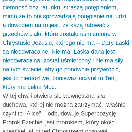
ciemność bez ratunku, straszą potępieniem,
mimo że to oni sprowadzają potępienie na ludzi,
a dowodem na to jest, że każą ratować z
grzechów ciało, które zostało uśmiercone w
Chrystusie Jezusie, którego nie ma – Dary Łaski
są nieodwracalne. Nie ma! Łaska dana jest
nieodwracalna, został uśmiercony i nie ma siły
na tym świecie, aby go ponownie przywrócić,
jest to niemożliwe, ponieważ uczynił to Ten,
który ma pełną Moc.
W tej chwili otwiera się wewnętrzna siła
duchowa, której nie można zatrzymać i właśnie
czyni to „Alice” – odbudowuje Superpozycję.
Prorok Ezechiel jest prorokiem, który około
sześćset lat przed Chrystusem opisywał