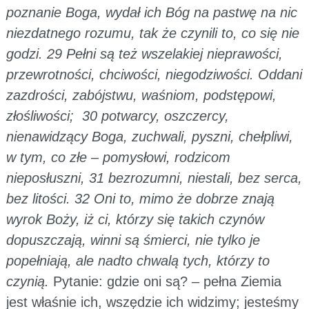
poznanie Boga, wydał ich Bóg na pastwę na nic
niezdatnego rozumu, tak że czynili to, co się nie
godzi. 29 Pełni są też wszelakiej nieprawości,
przewrotności, chciwości, niegodziwości. Oddani
zazdrości, zabójstwu, waśniom, podstępowi,
złośliwości; 30 potwarcy, oszczercy,
nienawidzący Boga, zuchwali, pyszni, chełpliwi,
w tym, co złe – pomysłowi, rodzicom
nieposłuszni, 31 bezrozumni, niestali, bez serca,
bez litości. 32 Oni to, mimo że dobrze znają
wyrok Boży, iż ci, którzy się takich czynów
dopuszczają, winni są śmierci, nie tylko je
popełniają, ale nadto chwalą tych, którzy to
czynią.
Pytanie: gdzie oni są? – pełna Ziemia
jest właśnie ich, wszędzie ich widzimy; jesteśmy