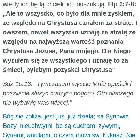
wtedy ich będą chcieli, ich poszukują.
Flp 3:7-8:
„Ale to wszystko, co było dla mnie zyskiem,
ze względu na Chrystusa uznałem za stratę. I
owszem, nawet wszystko uznaję za stratę ze
względu na najwyższą wartość poznania
Chrystusa Jezusa, Pana mojego. Dla Niego
wyzułem się ze wszystkiego i uznaję to za
śmieci, bylebym pozyskał Chrystusa”
Sdz 10:13: „Tymczasem wyście Mnie opuścili i
poszliście służyć cudzym bogom! Oto dlaczego
nie wybawię was więcej.”
Bóg się zbliża, jest już, już działa; są Synowie
Boży, nieuchwytni, bo są duchami żywymi,
Synami, aniołami, o czym mówi św. Łukasz: Nie