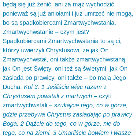
będą się już żenić, ani za mąż wychodzić,
ponieważ są już aniołami i już umrzeć nie mogą,
bo są spadkobiercami Zmartwychwstania.
Zmartwychwstanie – czym jest?
Spadkobiercami Zmartwychwstania to są ci,
którzy uwierzyli Chrystusowi, że jak On
Zmartwychwstał, oni także zmartwychwstaną,
jak On jest Święty, oni też są świętymi, jak On
zasiada po prawicy, oni także – bo mają Jego
Ducha.
Kol 3: 1 Jeśliście więc razem z
Chrystusem powstali z martwych
– czyli
zmartwychwstali –
szukajcie tego, co w górze,
gdzie przebywa Chrystus zasiadając po prawicy
Boga. 2 Dążcie do tego, co w górze, nie do
tego, co na ziemi. 3 Umarliście bowiem i wasze