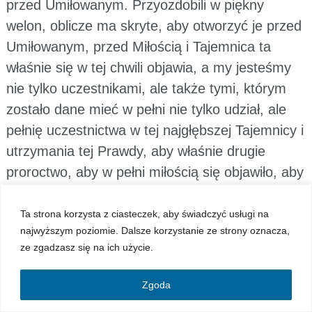
przed Umiłowanym. Przyozdobili w piękny
welon, oblicze ma skryte, aby otworzyć je przed
Umiłowanym, przed Miłością i Tajemnica ta
właśnie się w tej chwili objawia, a my jesteśmy
nie tylko uczestnikami, ale także tymi, którym
zostało dane mieć w pełni nie tylko udział, ale
pełnię uczestnictwa w tej najgłębszej Tajemnicy i
utrzymania tej Prawdy, aby właśnie drugie
proroctwo, aby w pełni miłością się objawiło, aby
ci, którzy dzisiaj się budzą, aby wiedzieli skąd
spadli i powrócili do pierwotnej miłości, bo ona
Ta strona korzysta z ciasteczek, aby świadczyć usługi na
najwyższym poziomie. Dalsze korzystanie ze strony oznacza,
jest celem wszystkiego, jest Życiem, bo
ze zgadzasz się na ich użycie.
wszystko powstało z miłości, a Bóg jest
Miłością.
1 P 1:20-23: „On był wprawdzie
Zgoda
przewidziany przed stworzeniem świata,