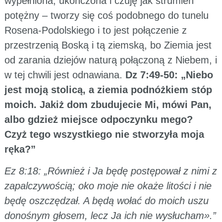
wypełniona, ukończona i czuję jak strumień
potężny – tworzy się coś podobnego do tunelu
Rosena-Podolskiego i to jest połączenie z
przestrzenią Boską i tą ziemską, bo Ziemia jest
od zarania dziejów naturą połączoną z Niebem, i
w tej chwili jest odnawiana.
Dz 7:49-50: „Niebo
jest moją stolicą, a ziemia podnóżkiem stóp
moich. Jakiż dom zbudujecie Mi, mówi Pan,
albo gdzież miejsce odpoczynku mego?
Czyż tego wszystkiego nie stworzyła moja
ręka?”
Ez 8:18: „Również i Ja będę postępował z nimi z
zapalczywością; oko moje nie okaże litości i nie
będę oszczędzał. A będą wołać do moich uszu
donośnym głosem, lecz Ja ich nie wysłucham».”