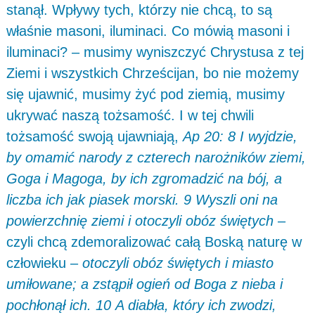
stanął. Wpływy tych, którzy nie chcą, to są
właśnie masoni, iluminaci. Co mówią masoni i
iluminaci? – musimy wyniszczyć Chrystusa z tej
Ziemi i wszystkich Chrześcijan, bo nie możemy
się ujawnić, musimy żyć pod ziemią, musimy
ukrywać naszą tożsamość. I w tej chwili
tożsamość swoją ujawniają,
Ap 20: 8 I wyjdzie,
by omamić narody z czterech narożników ziemi,
Goga i Magoga, by ich zgromadzić na bój, a
liczba ich jak piasek morski. 9 Wyszli oni na
powierzchnię ziemi i otoczyli obóz świętych
–
czyli chcą zdemoralizować całą Boską naturę w
człowieku –
otoczyli obóz świętych i miasto
umiłowane; a zstąpił ogień od Boga z nieba i
pochłonął ich. 10 A diabła, który ich zwodzi,