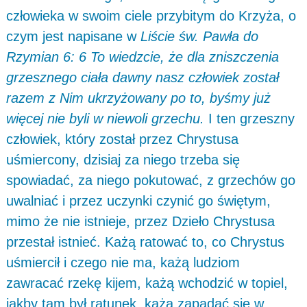
człowieka w swoim ciele przybitym do Krzyża, o
czym jest napisane w
Liście św. Pawła do
Rzymian 6: 6 To wiedzcie, że dla zniszczenia
grzesznego ciała dawny nasz człowiek został
razem z Nim ukrzyżowany po to, byśmy już
więcej nie byli w niewoli grzechu.
I ten grzeszny
człowiek, który został przez Chrystusa
uśmiercony, dzisiaj za niego trzeba się
spowiadać, za niego pokutować, z grzechów go
uwalniać i przez uczynki czynić go świętym,
mimo że nie istnieje, przez Dzieło Chrystusa
przestał istnieć. Każą ratować to, co Chrystus
uśmiercił i czego nie ma, każą ludziom
zawracać rzekę kijem, każą wchodzić w topiel,
jakby tam był ratunek, każą zapadać się w