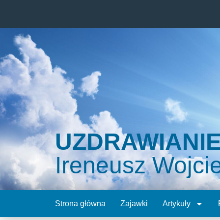
UZDRAWIANI
Ireneusz Wojci
Strona główna
Zajawki
Artykuły