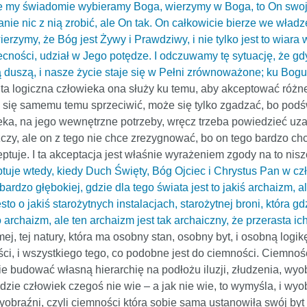
 że my świadomie wybieramy Boga, wierzymy w Boga, to On swoj
ie nic z nią zrobić, ale On tak. On całkowicie bierze we wład
rzymy, że Bóg jest Żywy i Prawdziwy, i nie tylko jest to wiara 
cności, udział w Jego potędze. I odczuwamy tę sytuację, że g
 duszą, i nasze życie staje się w Pełni zrównoważone; ku Bog
logiczna człowieka ona służy ku temu, aby akceptować różneg
ie się samemu temu sprzeciwić, może się tylko zgadzać, bo podś
a, na jego wewnętrzne potrzeby, wręcz trzeba powiedzieć uzale
czy, ale on z tego nie chce zrezygnować, bo on tego bardzo chc
tuje. I ta akceptacja jest właśnie wyrażeniem zgody na to niszc
je wtedy, kiedy Duch Święty, Bóg Ojciec i Chrystus Pan w człow
ardzo głębokiej, gdzie dla tego świata jest to jakiś archaizm, a
sto o jakiś starożytnych instalacjach, starożytnej broni, która g
o archaizm, ale ten archaizm jest tak archaiczny, że przerasta ic
ej, tej natury, która ma osobny stan, osobny byt, i osobną logi
ści, i wszystkiego tego, co podobne jest do ciemności. Ciemno
bie budować własną hierarchię na podłożu iluzji, złudzenia, wyo
zie człowiek czegoś nie wie – a jak nie wie, to wymyśla, i wyobr
obraźni, czyli ciemności która sobie sama ustanowiła swój byt i 