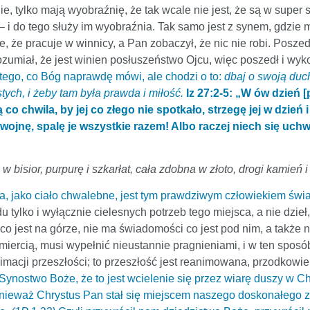
e, tylko mają wyobraźnię, że tak wcale nie jest, że są w super st
ia – i do tego służy im wyobraźnia. Tak samo jest z synem, gdzie 
e, że pracuje w winnicy, a Pan zobaczył, że nic nie robi. Poszedł
rozumiał, że jest winien posłuszeństwo Ojcu, więc poszedł i wyk
 tego, co Bóg naprawdę mówi, ale chodzi o to:
dbaj o swoją duc
tych, i żeby tam była prawda i miłość.
Iz 27:2-5: „W ów dzień 
 co chwila, by jej co złego nie spotkało, strzegę jej w dzień
 wojnę, spalę je wszystkie razem! Albo raczej niech się uchw
w bisior, purpurę i szkarłat, cała zdobna w złoto, drogi kamień i
, jako ciało chwalebne, jest tym prawdziwym człowiekiem świa
du tylko i wyłącznie cielesnych potrzeb tego miejsca, a nie dzie
co jest na górze, nie ma świadomości co jest pod nim, a także 
miercią, musi wypełnić nieustannie pragnieniami, i w ten sposób 
nimacji przeszłości; to przeszłość jest reanimowana, przodkowie,
Synostwo Boże, że to jest wcielenie się przez wiarę duszy w 
ieważ Chrystus Pan stał się miejscem naszego doskonałego zrod