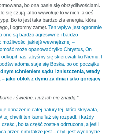
formowana, bo ona pasie się obrzydliwościami.
le się czują, albo wywołuje to w nich jakieś
pę. Bo to jest taka bardzo zła energia, która
wego, i ogromny zamęt.
Ten wpływ jest ogromnie
 bo one są bardzo agresywne i bardzo
ć możliwości jakiejś wewnętrznej –
wiadomość może opanować tylko Chrystus, On
odkupił nas, abyśmy się skierowali ku Niemu. I
 podświadoma staje się Boska, bo od początku
ednym tchnieniem sądu i zniszczenia, wtedy
 – jako obłok z dymu za dnia i jako gorejący
rne i świetne, i już ich nie znajdą.”
uje obnażenie całej natury tej, która skrywała,
ej chwili ten kamuflaż się rozpadł, i każdy
 części, bo ta część została odrzucona, a jeśli
ca przed nimi także jest – czyli jest wydobycie