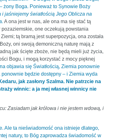
ej – żony Boga. Ponieważ to Synowie Boży
i jaśniejemy światłością Jego Oblicza na
a.
A ona jest w nas, ale ona ma się stać tą
ty pozaziemskie, one oczekują powstania
 Ziemi; tą bramą jest superpozycja, ona została
 Boży, oni swoją demoniczną naturę mają z
dną jak ścięte zboże, nie będą mieli już życia,
gości Bogu, i mogą korzystać z mocy pięknej
ona objawia się Światłością, Ziemia ponownie
ia ponownie będzie dostępny – i Ziemia wyda
 Kedaru, jak zasłony Szalma. Nie patrzcie na
traży winnic: a ja mej własnej winnicy nie
rcu: Zasiadam jak królowa i nie jestem wdową, i
. Ale ta nieświadomość ona istnieje dlatego,
amtej natury, to Bóg zaprowadza świadomość w