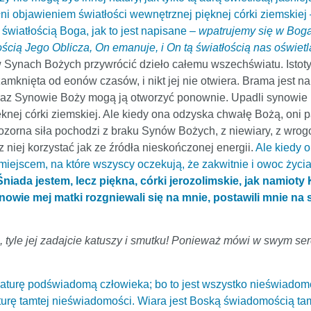
ełni objawieniem światłości wewnętrznej pięknej córki ziemski
 światłością Boga, jak to jest napisane –
wpatrujemy się w Boga 
ością Jego Oblicza, On emanuje, i On tą światłością nas oświetl
 w Synach Bożych przywrócić dzieło całemu wszechświatu. Isto
zamknięta od eonów czasów, i nikt jej nie otwiera. Brama jest na
teraz Synowie Boży mogą ją otworzyć ponownie. Upadli synowie
nej córki ziemskiej. Ale kiedy ona odzyska chwałę Bożą, oni pa
 pozorna siła pochodzi z braku Synów Bożych, z niewiary, z wro
z niej korzystać jak ze źródła nieskończonej energii.
Ale kiedy 
miejscem, na które wszyscy oczekują, że zakwitnie i owoc życ
Śniada jestem, lecz piękna, córki jerozolimskie, jak namioty
nowie mej matki rozgniewali się na mnie, postawili mnie na s
hu, tyle jej zadajcie katuszy i smutku! Ponieważ mówi w swym se
naturę podświadomą człowieka; bo to jest wszystko nieświadome
aturę tamtej nieświadomości. Wiara jest Boską świadomością t