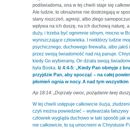
podświadoma, ona w tej chwili staje się całko
Ale ludzie, to obnażenie nie dostrzegają w sposó
stany roszczeń, agresji, albo złego samopoczuci
wpływa na ich duszę, na ich duchową naturę, a
duży, i trzeba być ogromnie silnym, mocno w Bo
wyniszczające człowieka. I niektórzy ludzie mo
psychicznego, duchowego firewalla, albo jakiś 
przez swoją świadomość nad nią panuje. Chryst
kiedy Go wybieramy, On działa swoją świadomo
była Boska.
Iz 4:4-5: „Kiedy Pan obmyje z b
przyjdzie Pan, aby spocząć – na całej powier
płomień ognia w nocy. A nad tym wszystkim 
Ap 18:14: „Dojrzały owoc, pożądanie twej duszy,
W tej chwili ustępuje całkowicie iluzja, złudzen
czyli można powiedzieć – wytwarzała fałszywy o
człowiek wygląda duchowo w taki sposób jak wygl
nie całkowicie, to są umocnieni w Chrystusie Pa