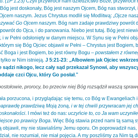
go.
(1P 1.23)
Czyli przywrócił nam dziedzictwo Boże, przywrócił 
óg jest doskonały, Bóg jest naszym Ojcem, Bóg nas stworzył, i
 Ojcem naszym. Jezus Chrystus modlił się Modlitwą: „Ojcze nasz,
 nazywać Go Ojcem naszym.
Bóg nam zadaje prawdziwy powrót 
wrót do Ojca, i do panowania. Niebo jest tutaj. Bóg jest niewi
 i w Pełni odsłonięty w danym miejscu. W Synu się w Pełni obja
 którym się Bóg Ojciec objawił w Pełni – Chrystus jest Bogiem, 
 Boga i jest Bogiem, bo jest równy Bogu –
powstałem z równe
tylko w Nim istnieją.
J 5:21-23: „Albowiem jak Ojciec wskrzes
e sądzi nikogo, lecz cały sąd przekazał Synowi, aby wszysc
oddaje czci Ojcu, który Go posłał.”
apostołowie, prorocy, bo przeciw niej Bóg rozsądził waszą sprawę
ała porzucona, i przyglądając się temu, co Bóg w Ewangeliach 
naprawdę prawdziwą Moją żoną, i w tej chwili przywracam jej c
doskonałości
. I mówi też do nas:
uczyńcie to, co Ja wam uczyni
miejsce po prawicy Boga
. Więc Bóg stawia przed nami tą samą sy
 objawił, my nie stawialiśmy Jemu oporu. On poprowadził nas,
dział, nie rozumiał, nie miał pojęcia. A my poszliśmy za Nim tą d