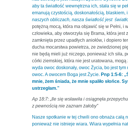
aby ta światłość wewnętrzna ich, stała się w p
emanują czystością, doskonałością, blaskiem, i
naszych obliczach, nasza światłość jest światł
potężną mocą, która ma objawić się w Pełni, i
człowieka, aby otworzyła się Brama, która jest 
zamknięta przez upadłych aniołów, i dopiero 
ducha mocarstwa powietrza, ze zwiedzionej pięk
nie będą mieli już niczego, ponieważ ich siła,
córki ziemskiej, która nie jest uratowana, mogą 
wyda owoc doskonały, owoc Życia, bo jest tym 
owoc. A owocem Boga jest Życie.
Pnp 1:5-6: „
mnie, żem śniada, że mnie spaliło słońce. Sy
ustrzegłam.”
Ap 18:7: „Ile się wsławiła i osiągnęła przepyc
z pewnością nie zaznam żałoby”
Nasze spotkanie w tej chwili ono obnaża całą 
ponieważ nie istnieje wiara. Wiara wypełnia n