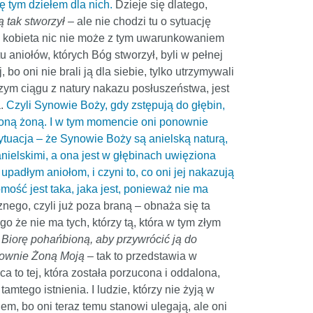
ę tym dziełem dla nich.
Dzieje się dlatego,
 tak stworzył
– ale nie chodzi tu o sytuację
, i kobieta nic nie może z tym uwarunkowaniem
u aniołów, których Bóg stworzył, byli w pełnej
 bo oni nie brali ją dla siebie, tylko utrzymywali
szym ciągu z natury nakazu posłuszeństwa, jest
a.
Czyli Synowie Boży, gdy zstępują do głębin,
rzoną żoną. I w tym momencie oni ponownie
sytuacja – że Synowie Boży są anielską naturą,
anielskimi, a ona jest w głębinach uwięziona
upadłym aniołom, i czyni to, co oni jej nakazują
mość jest taka, jaka jest, ponieważ nie ma
znego, czyli już poza braną – obnaża się ta
o że nie ma tych, którzy tą, która w tym złym
Biorę pohańbioną, aby przywrócić ją do
onownie Żoną Moją
– tak to przedstawia w
aca to tej, która została porzucona i oddalona,
amtego istnienia. I ludzie, którzy nie żyją w
m, bo oni teraz temu stanowi ulegają, ale oni