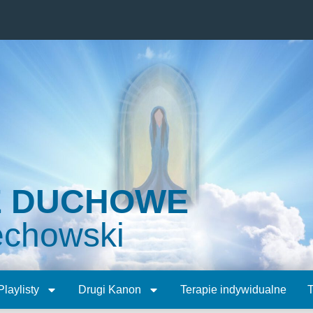
E DUCHOWE
echowski
Playlisty
Drugi Kanon
Terapie indywidualne