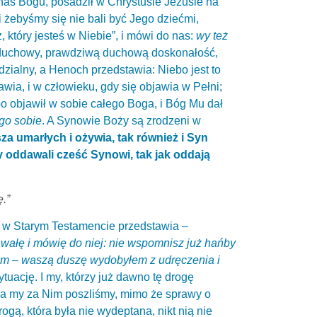
nas Bogu, posadził w Chrystusie Jezusie na
 żebyśmy się nie bali być Jego dziećmi,
 który jesteś w Niebie”, i mówi do nas:
wy też
duchowy, prawdziwą duchową doskonałość,
dzialny, a Henoch przedstawia: Niebo jest to
wia, i w człowieku, gdy się objawia w Pełni;
bo objawił w sobie całego Boga, i Bóg Mu dał
go sobie
. A Synowie Boży są zrodzeni w
za umarłych i ożywia, tak również i Syn
y oddawali cześć Synowi, tak jak oddają
.”
i w Starym Testamencie przedstawia –
hwałę i mówię do niej: nie wspomnisz już hańby
łem – waszą duszę wydobyłem z udręczenia i
tuację. I my, którzy już dawno tę drogę
 a my za Nim poszliśmy, mimo że sprawy o
rogą, która była nie wydeptana, nikt nią nie