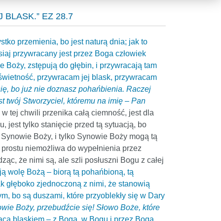
LASK.” EZ 28.7
tko przemienia, bo jest naturą dnia; jak to
isiaj przywracany jest przez Boga człowiek
e Boży, zstępują do głębin, i przywracają tam
świetność, przywracam jej blask, przywracam
 się, bo już nie doznasz pohańbienia. Raczej
 twój Stworzyciel, któremu na imię – Pan
a w tej chwili przenika całą ciemność, jest dla
 jest tylko stanięcie przed tą sytuacją, bo
o Synowie Boży, i tylko Synowie Boży mogą tą
po prostu niemożliwa do wypełnienia przez
ząc, że nimi są, ale szli posłuszni Bogu z całej
ają wolę Bożą – biorą tą pohańbioną, tą
, tak głęboko zjednoczoną z nimi, że stanowią
nym, bo są duszami, które przyoblekły się w Dary
wie Boży, przebudźcie się! Słowo Boże, które
ejącą blaskiem – z Boga, w Bogu i przez Boga,