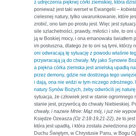
z udręczenia pięknej córki ziemskiej, która dzi
ponieważ jest taki werset w Ewangelii –
kobiet
cielesnej natury, tylko uwarunkowanie, które j
zrobić, ono tam po prostu jest. Więc jest sytua
sile szlachetności, prawdy, miłości i sile, to on
ją w Boskiej mocy, i ona emanowała światłem po
im posłuszna, dlatego że to oni są tymi, którzy 
oni odwracają tę sytuację z powodu właśnie te
przywracają ją do chwały. My jako Synowie Boży
a piękna córka ziemska jest anielską upadłą nat
przez demony, gdzie nie dostrzega tego uwięzieni
i dają, ona nie widzi w tym niczego zdrożnego.
natury Synów Bożych, żeby odwrócili jej naturę
sytuacja, że człowiek jest w stanie ogromnego r
stanie jest, przywrócą do chwały Niebieskiej.
chwały, i nazwie Mnie: Mąż mój, i już nie wypo
Księdze Ozeasza
(
Oz 2:18-19,21-22)
, że to je
która jest upadłą, i która została zwiedziona pr
Duchu Świętym, w Chrystusie Panu, w Bogu Ojcu,