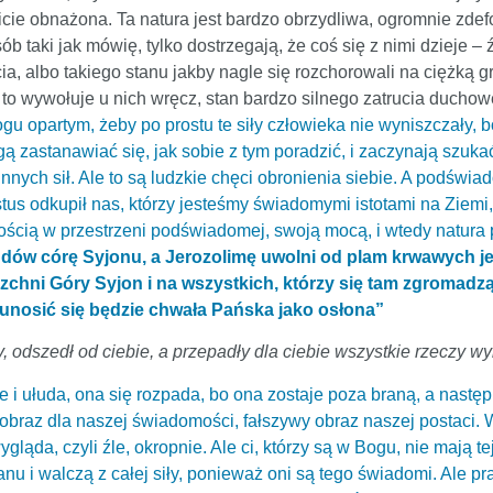
wicie obnażona. Ta natura jest bardzo obrzydliwa, ogromnie zde
b taki jak mówię, tylko dostrzegają, że coś się z nimi dzieje – ź
a, albo takiego stanu jakby nagle się rozchorowali na ciężką gry
 to wywołuje u nich wręcz, stan bardzo silnego zatrucia ducho
gu opartym, żeby po prostu te siły człowieka nie wyniszczały,
gą zastanawiać się, jak sobie z tym poradzić, i zaczynają szuka
innych sił. Ale to są ludzkie chęci obronienia siebie. A podś
us odkupił nas, którzy jesteśmy świadomymi istotami na Ziemi, 
ścią w przestrzeni podświadomej, swoją mocą, i wtedy natura
rudów córę Syjonu, a Jerozolimę uwolni od plam krwawych j
zchni Góry Syjon i na wszystkich, którzy się tam zgromadzą
unosić się będzie chwała Pańska jako osłona”
 odszedł od ciebie, a przepadły dla ciebie wszystkie rzeczy wybo
ie i ułuda, ona się rozpada, bo ona zostaje poza braną, a następ
braz dla naszej świadomości, fałszywy obraz naszej postaci. W t
ąda, czyli źle, okropnie. Ale ci, którzy są w Bogu, nie mają tej
nu i walczą z całej siły, ponieważ oni są tego świadomi. Ale pra