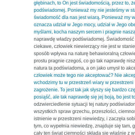
głębinach, to On jest świadomością, przez to,
podświadomej. Ponieważ my nie jesteśmy w stan
świadomość dla nas jest wiarą. Ponieważ my wie
oznacza udział w Jego mocy, udział w Jego obe
myślami, kocha naszym sercem i pragnie naszą
naprawdę władzy podświadomej. Świadomość ta 
ciekawe, człowiek niewierzący nie jest w stan
sposób wpływa na naturę behawioralną człowiek
prostu pragnie czegoś, co go tak naprawdę nisz
natura ta podświadoma, a on jako umysł to akcep
człowiek może tego nie akceptować? Nie akceptu
wchodzimy tu w przestrzeń wiary w przestrzeni b
zagrożenie. To jest tak jak słyszy się bardzo czę
posiąść, ale tak naprawdę się jej boją, bo jest t
odzwierciedlenie sytuacji tej natury podświadom
wszystkich spraw grzechu, przeszłości, ciemno
istnienie w przestrzeni niewiedzy, i zaczęła so
tym, co wypełnia niewiedzę, znajduje się tam, gd
cały ten świat ciemności składa się właśnie z wy