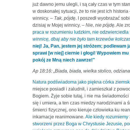
już dawno jemu ulegli, i są cały czas w tym stani
w doskonałej sytuacji, że to nie jest ich histor
winnicy. –
Tak, pójdę
. I poszedł wyobrażać sobi
dzisiaj w Mojej winnicy. –
Nie, nie pójdę
. Ale z
praca w rozumieniu ludzkim, nie odzwierciedla
winnicę, dbaj aby nie było tam krzewów kolczas
niej! Ja, Pan, jestem jej stróżem; podlewam ją
sprawi [w niej] ciernie i głogi! Wypowiem mu
pokój ze Mną niech zawrze!”
Ap 18:16: „Biada, biada, wielka stolico, odziana 
Natura podświadoma jako piękna córka ziemska
miejsce posiadł i zaludnił, i zamieszkał z powo
Bogiem. Żyje sobie tutaj, i nie ma świadomości 
się i umiera, a ten czas miedzy narodzinami a ś
śmierci fizycznej, ono kieruje człowieka ku rea
inkarnacje reanimowane.
Ale kiedy rozumiemy 
stworzeni przez Boga w Chrystusie Jezusie, pon