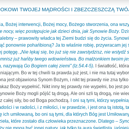
OKOWI TWOJEJ MĄDROŚCI I ZBEZCZESZCZĄ TWÓJ B
nia, Bożej interwencji, Bożej mocy, Bożego stworzenia, ona wszys
ie nocy, więc postępujcie jak dzieci dnia, jak Synowie Boży
. Dz
alebny – prawowity władca tej Ziemi budzi się do życia. Synowi
ć ponownie pohańbioną? Ja to właśnie robię, przywracam jej 
ej potęgę.
„Nie lękaj się, bo już się nie zawstydzisz, nie wstydź
omnisz już hańby twego wdowieństwa. Bo małżonkiem twoim jest
, nazywają Go Bogiem całej ziemi” (Iz.54.4-5)
.
I światłość, któr
ącym. Bo w tej chwili ta prawda już jest, i nie ma tutaj wyboru,
na jest objawiona Synom Bożym, i nikt tej prawdy nie zna tylk
Nakaz Boży wypełnić. Nikt inny tej prawdy nie wypełni, bo jest 
nowie Boży mogli pójść tą drogą. Ale oni szli tą drogą, nie wied
z całej siły, bo od Boga pochodzą.
I oni są tymi, którzy wypełni
ości i w radości, i z miłości, i w prawdzie, i jest ona tą istotą
się ich umiłowaną, bo oni są tymi, dla których Bóg jest Umiłowa
zieła, które zostało dla człowieka przeznaczone. Dlatego –
Syno
 nie mogą być innej natury, jak tylko tą aurą świetlistą, jaśni