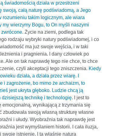
ą świadomością działa w przestrzeni
zę swoją, całą naturę podświadomą, a Jego
w rozumieniu takim logicznym, ale wiara
dy my wierzymy Bogu, to On myśli naszymi
u zwrócone.
Życie na ziemi, podlega tak
o rodzaju wybryki natury podświadomej, i co
wiadomość ma już swoje wejścia, i w taki
żnienia i pragnienia. I dany człowiek po
e. Ale on tak naprawdę tego nie chce, to chce
zenie, czyli akceptacji tego zniszczenia.
Kiedy
ieku działa, a działa przez wiarę. I
le i zagrożenie, bo mimo że archaizm, to
dzieś jest ukryta głęboko. Ludzie chcą ją
h dzisiejszą technikę i technologię.
I jest to
kę emocjonalną, wynikającą z trzymania się
ść zbudowała swoją własną strukturę własne
braźni i ułudy. Wyobraźnia tak naprawdę jest
aźnia jest wymyślaniem historii. I cała iluzja,
swoje istnienie. I ta właśnie natura