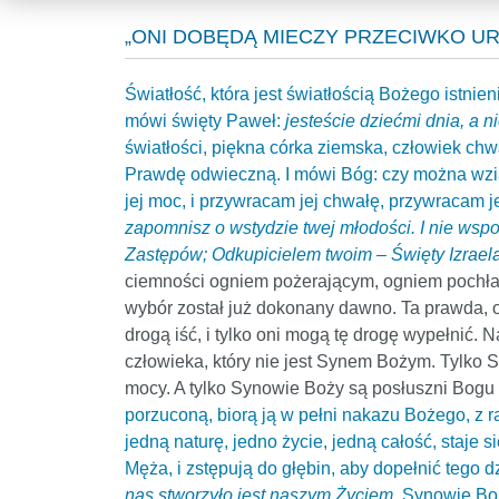
„ONI DOBĘDĄ MIECZY PRZECIWKO UR
Światłość, która jest światłością Bożego istnie
mówi święty Paweł:
jesteście dziećmi dnia, a n
światłości, piękna córka ziemska, człowiek chw
Prawdę odwieczną. I mówi Bóg: czy można wzią
jej moc, i przywracam jej chwałę, przywracam j
zapomnisz o wstydzie twej młodości. I nie wsp
Zastępów; Odkupicielem twoim – Święty Izraela
ciemności ogniem pożerającym, ogniem pochłaniaj
wybór został już dokonany dawno. Ta prawda, o
drogą iść, i tylko oni mogą tę drogę wypełnić. 
człowieka, który nie jest Synem Bożym. Tylko Sy
mocy. A tylko Synowie Boży są posłuszni Bogu 
porzuconą, biorą ją w pełni nakazu Bożego, z rad
jedną naturę, jedno życie, jedną całość, staje 
Męża, i zstępują do głębin, aby dopełnić tego d
nas stworzyło jest naszym Życiem.
Synowie Boży