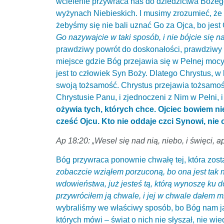
wcielenie przywraca nas do dziedzictwa Boże
wyżynach Niebieskich. I musimy zrozumieć, że B
żebyśmy się nie bali uznać Go za Ojca, bo jest
Go nazywajcie w taki sposób, i nie bójcie się
prawdziwy powrót do doskonałości, prawdziwy po
miejsce gdzie Bóg przejawia się w Pełnej mocy,
jest to człowiek Syn Boży. Dlatego Chrystus, w
swoją tożsamość. Chrystus przejawia tożsamość
Chrystusie Panu, i zjednoczeni z Nim w Pełni, i 
ożywia tych, których chce. Ojciec bowiem ni
cześć Ojcu. Kto nie oddaje czci Synowi, nie 
Ap 18:20: „Wesel się nad nią, niebo, i święci, 
Bóg przywraca ponownie chwałę tej, która zost
zobaczcie wziąłem porzuconą, bo ona jest tak 
wdowieństwa, już jesteś tą, którą wynoszę ku 
przywróciłem ją chwale, i jej w chwale dałem 
wybraliśmy we właściwy sposób, bo Bóg nam ją
których mówi – świat o nich nie słyszał, nie wie