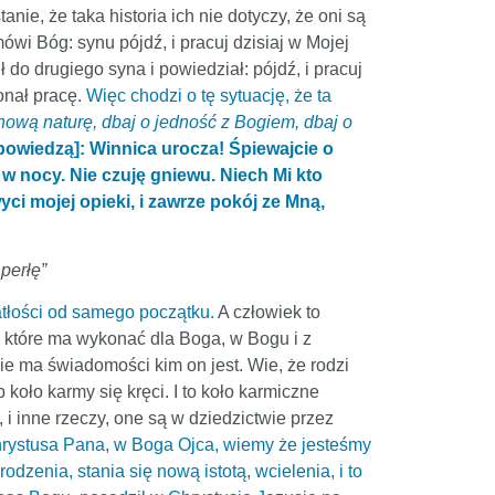
anie, że taka historia ich nie dotyczy, że oni są
mówi Bóg: synu pójdź, i pracuj dzisiaj w Mojej
 do drugiego syna i powiedział: pójdź, i pracuj
onał pracę.
Więc chodzi o tę sytuację, że ta
hową naturę, dbaj o jedność z Bogiem, dbaj o
[powiedzą]: Winnica urocza! Śpiewajcie o
 i w nocy. Nie czuję gniewu. Niech Mi kto
yci mojej opieki, i zawrze pokój ze Mną,
 perłę”
tłości od samego początku.
A człowiek to
ł, które ma wykonać dla Boga, w Bogu i z
nie ma świadomości kim on jest. Wie, że rodzi
koło karmy się kręci. I to koło karmiczne
 i inne rzeczy, one są w dziedzictwie przez
Chrystusa Pana, w Boga Ojca, wiemy że jesteśmy
zenia, stania się nową istotą, wcielenia, i to