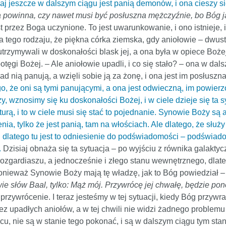
siaj jeszcze w dalszym ciągu jest panią demonów, i ona cieszy si
a powinna, czy nawet musi być posłuszna mężczyźnie, bo Bóg ją
est przez Boga uczynione. To jest uwarunkowanie, i ono istnieje
cja tego rodzaju, że piękna córka ziemska, gdy aniołowie – dwust
i utrzymywali w doskonałości blask jej, a ona była w opiece Bożej,
tęgi Bożej. – Ale aniołowie upadli, i co się stało? – ona w dal
nad nią panują, a wzięli sobie ją za żonę, i ona jest im posłuszn
go, że oni są tymi panującymi, a ona jest odwieczną, im powie
, wznosimy się ku doskonałości Bożej, i w ciele dzieje się ta 
urą, i to w ciele musi się stać to pojednanie. Synowie Boży są 
a, tylko że jest panią, tam na włościach. Ale dlatego, że służy 
 I dlatego tu jest to odniesienie do podświadomości – podświado
.
Dzisiaj obnaża się ta sytuacja – po wyjściu z równika galaktyc
ozgardiaszu, a jednocześnie i złego stanu wewnętrznego, dlateg
 Ponieważ Synowie Boży mają tę władzę, jak to Bóg powiedział –
wie słów Baal, tylko: Mąż mój. Przywrócę jej chwałę, będzie p
st przywrócenie. I teraz jesteśmy w tej sytuacji, kiedy Bóg przywr
zez upadłych aniołów, a w tej chwili nie widzi żadnego problemu t
 nie są w stanie tego pokonać, i są w dalszym ciągu tym stane