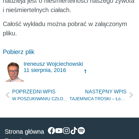
nadzieja jest o nieśmiertelności naszego żywota
i nieśmiertelnych ciałach.
Całość wykładu można pobrać w załączonym
pliku.
Pobierz plik
Ireneusz Wojciechowski
11 sierpnia, 2016
POPRZEDNI WPIS
NASTĘPNY WPIS
W POSZUKIWANIU CZŁOWIEKA ŚWIATŁOŚCI – Łódź 09.07.2016
TAJEMNICA TROSKI – Łódź, 29.07.2016r.
Strona główna