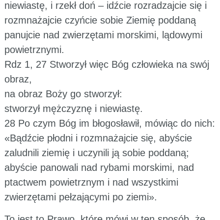
niewiastę, i rzekł doń – idźcie rozradzajcie się i
rozmnażajcie czyńcie sobie Ziemię poddaną
panujcie nad zwierzętami morskimi, lądowymi
powietrznymi.
Rdz 1, 27 Stworzył więc Bóg człowieka na swój
obraz,
na obraz Boży go stworzył:
stworzył mężczyznę i niewiastę.
28 Po czym Bóg im błogosławił, mówiąc do nich:
«Bądźcie płodni i rozmnażajcie się, abyście
zaludnili ziemię i uczynili ją sobie poddaną;
abyście panowali nad rybami morskimi, nad
ptactwem powietrznym i nad wszystkimi
zwierzętami pełzającymi po ziemi».
To jest to Prawo, które mówi w ten sposób, że