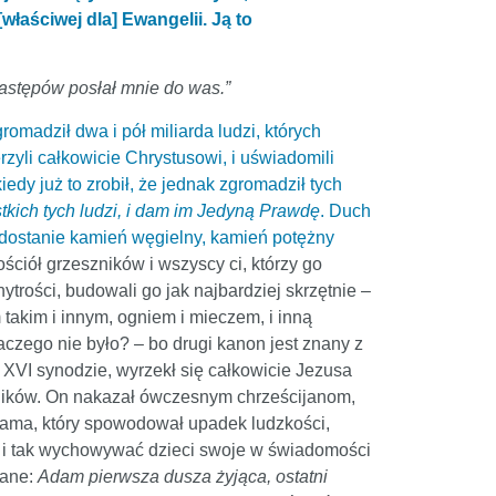
właściwej dla] Ewangelii. Ją to
astępów posłał mnie do was.”
omadził dwa i pół miliarda ludzi, których
rzyli całkowicie Chrystusowi, i uświadomili
edy już to zrobił, że jednak zgromadził tych
ystkich tych ludzi, i dam im Jedyną Prawdę
. Duch
aż dostanie kamień węgielny, kamień potężny
ościół grzeszników i wszyscy ci, którzy go
ytrości, budowali go jak najbardziej skrzętnie –
m takim i innym, ogniem i mieczem, i inną
laczego nie było? – bo drugi kanon jest znany z
 XVI synodzie, wyrzekł się całkowicie Jezusa
zników. On nakazał ówczesnym chrześcijanom,
 Adama, który spowodował upadek ludzkości,
, i tak wychowywać dzieci swoje w świadomości
iane:
Adam pierwsza dusza żyjąca, ostatni