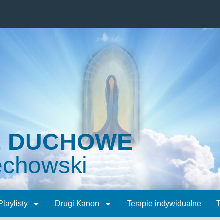
E DUCHOWE
echowski
Playlisty
Drugi Kanon
Terapie indywidualne