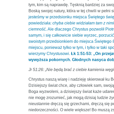
tym, kim są naprawdę. Tęsknią bardziej za swoj
Boską swojej natury, która w tej chwili w pełni 
jesteśmy w przedsionku miejsca Świętego święty
powiedziała:
chyba ciebie widziałam tam z nimi
ciemność. Ale dlaczego Chrystus pozwolił Piotr
samym, i się całkowicie siebie wyrzec, porzucić
swoistym przedsionkiem do miejsca Świętego ś
miejscu, ponieważ tylko w tym, i tylko w taki
wierzymy Chrystusowi.
Łk 1:51-53: „On przej
wywyższa pokornych. Głodnych nasyca dobr
Jr 51:26: „Nie będą brać z ciebie kamienia wę
Chrystus naszą wiarę i nadzieję skierował ku 
Dzisiejszy świat chce, aby człowiek sam, swoj
Boga wyzwoleni, a dzisiejszy świat każe udarem
nie mogę zrozumieć, jak mogą dzisiaj ludzie ży
nieustannie dręczą się grzechami, dręczą się p
niedorzeczności. O wiele większe! Bo muszą zst