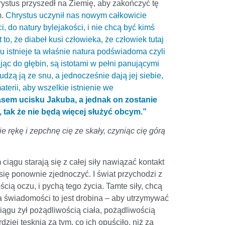
rystus przyszedł na Ziemię, aby zakończyć tę
m.
Chrystus uczynił nas nowym całkowicie
, do natury bylejakości, i nie chcą być kimś
to, że diabeł kusi człowieka, że człowiek tutaj
u istnieje ta właśnie natura podświadoma czyli
jąc do głębin, są istotami w pełni panującymi
udzą ją ze snu, a jednocześnie dają jej siebie,
terii, aby wszelkie istnienie we
zasem ucisku Jakuba, a jednak on zostanie
 tak że nie będą więcej służyć obcym.”
e rękę i zepchnę cię ze skały, czyniąc cię górą
 ciągu starają się z całej siły nawiązać kontakt
ą się ponownie zjednoczyć. I świat przychodzi z
ią oczu, i pychą tego życia. Tamte siły, chcą
a świadomości to jest drobina – aby utrzymywać
iągu żył pożądliwością ciała, pożądliwością
ziej tęsknią za tym, co ich opuściło, niż za