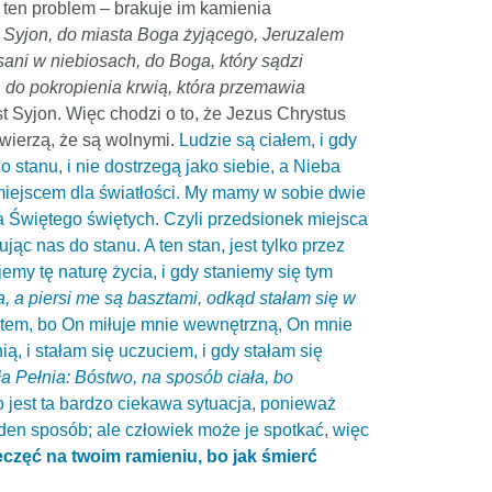
a ten problem – brakuje im kamienia
y Syjon, do miasta Boga żyjącego, Jeruzalem
sani w niebiosach, do Boga, który sądzi
 do pokropienia krwią, która przemawia
t Syjon. Więc chodzi o to, że Jezus Chrystus
i wierzą, że są wolnymi.
Ludzie są ciałem, i gdy
 stanu, i nie dostrzegą jako siebie, a Nieba
t miejscem dla światłości. My mamy w sobie dwie
a Świętego świętych. Czyli przedsionek miejsca
ąc nas do stanu. A ten stan, jest tylko przez
my tę naturę życia, i gdy staniemy się tym
, a piersi me są basztami, odkąd stałam się w
stem, bo On miłuje mnie wewnętrzną, On mnie
ą, i stałam się uczuciem, i gdy stałam się
 Pełnia: Bóstwo, na sposób ciała, bo
 to jest ta bardzo ciekawa sytuacja, ponieważ
żaden sposób; ale człowiek może je spotkać, więc
ieczęć na twoim ramieniu, bo jak śmierć