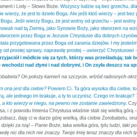
ament i Listy – Słowo Boże.
Wszyscy ludzie są bez grzechu, dlat
 wierzy, że jest to dzieło Boga. Ale jeśli ktoś wierzy – jest bez 
y Bogu. Jeśli wierzy Bogu, że jest wolny od grzechu – jest woln
owali nad tą Ziemią, jako Synowie Boży, jako stworzeni na wz
są stworzeni przez Boga w Jezusie Chrystusie dla dobrych czynów
została przygotowana przez Boga od zarania dziejów. I my jesteś
dę od prostej sprawy, naprawdę prostej – uwierzyć Chrystusowi –
jaciół i módlcie się za tych, którzy was prześladują; tak 
 wschodzi nad złymi i nad dobrymi, i On zsyła deszcz na sp
robabela? On położy kamień na szczycie, wśród radosnych okrzyk
 ona jest dla ciebie?
Powiem Ci. Ta góra wysoka dla ciebie, to 
ą, ale jednego im brakuje, a ty to uczynisz. Czego im brakuje?
 a kto wierzy w niego, na pewno nie zostanie zawiedziony.
Czyl
sa, i z powodu Imienia Chrystusa właśnie stali się wielką górą 
zobacz, daję ci w darze górę wielką, dla ciebie Zorobabelu, ona 
 dzięki za nią! – Panie Boże, taka wielka góra, tylu ludzi, taki 
rawdę nic dla nich nie znaczy. Twoje Imię teraz znaczy dla nich 