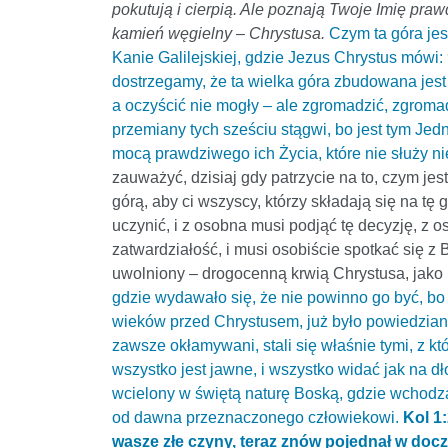
pokutują i cierpią. Ale poznają Twoje Imię pra
kamień węgielny – Chrystusa.
Czym ta góra je
Kanie Galilejskiej, gdzie Jezus Chrystus mówi:
dostrzegamy, że ta wielka góra zbudowana jest z
a oczyścić nie mogły – ale zgromadzić, zgroma
przemiany tych sześciu stągwi, bo jest tym Jed
mocą prawdziwego ich Życia, które nie służy ni
zauważyć, dzisiaj gdy patrzycie na to, czym jes
górą, aby ci wszyscy, którzy składają się na tę 
uczynić, i z osobna musi podjąć tę decyzję, z o
zatwardziałość, i musi osobiście spotkać się z B
uwolniony – drogocenną krwią Chrystusa, jak
gdzie wydawało się, że nie powinno go być, bo n
wieków przed Chrystusem, już było powiedziane, ż
zawsze okłamywani, stali się właśnie tymi, z kt
wszystko jest jawne, i wszystko widać jak na d
wcielony w świętą naturę Boską, gdzie wchodzą
od dawna przeznaczonego człowiekowi.
Kol 1
wasze złe czyny, teraz znów pojednał w docz