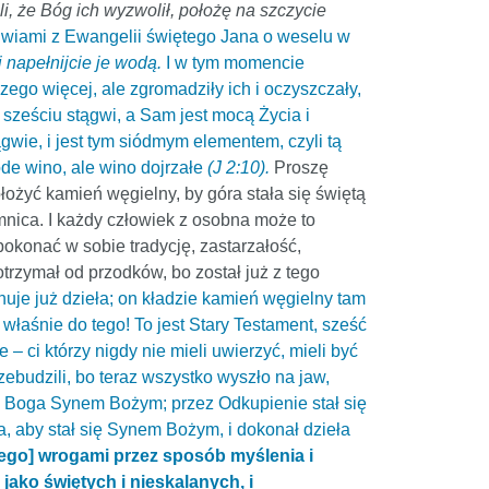
i, że Bóg ich wyzwolił, położę na szczycie
wiami z Ewangelii świętego Jana o weselu w
 napełnijcie je wodą.
I w tym momencie
zego więcej, ale zgromadziły ich i oczyszczały,
sześciu stągwi, a Sam jest mocą Życia i
gwie, i jest tym siódmym elementem, czyli tą
ode wino, ale wino dojrzałe
(J 2:10).
Proszę
ołożyć kamień węgielny, by góra stała się świętą
jemnica. I każdy człowiek z osobna może to
pokonać w sobie tradycję, zastarzałość,
 otrzymał od przodków, bo został już z tego
uje już dzieła; on kładzie kamień węgielny tam
 właśnie do tego! To jest Stary Testament, sześć
 – ci którzy nigdy nie mieli uwierzyć, mieli być
zebudzili, bo teraz wszystko wyszło na jaw,
zez Boga Synem Bożym; przez Odkupienie stał się
, aby stał się Synem Bożym, i dokonał dzieła
[Jego] wrogami przez sposób myślenia i
jako świętych i nieskalanych, i