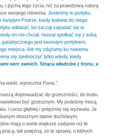
, i pychą tego życia, niż za prawdziwą naturą
jsce swojego istnienia.
Jesteśmy w portyku,
o świętym Piotrze, kiedy kobieta do niego
 portyku oddalać, bo zaczął zapadać się w
iedy on nie chciał, musiał spotkać się z sobą
ka galaktycznego jest swoistym portykiem,
mtego miejsca. Ale my zdążamy ku nowemu
my się zjednoczyć tylko wtedy, kiedy
ami serc swoich. Strąca władców z tronu, a
na wieki, wyrocznia Pana.”
 naszą doprowadzać do grzeszności, do trudu.
 człowiekowi być grzesznym. My jesteśmy mocą
 i coraz głębiej i potężniej się wyzwala. Ja
opłakanym strasznym stanie duchowym,
które mają o wiele większe zadanie niż te
pracą, tak potężną, że te sprawy, o których