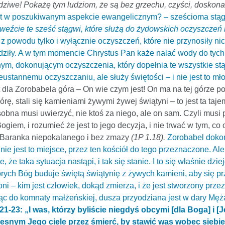
wdziwe! Pokażę tym ludziom, że są bez grzechu, czyści, doskonal
st w poszukiwanym aspekcie ewangelicznym? – sześcioma stąg
weźcie te sześć stągwi, które służą do żydowskich oczyszczeń i
 powodu tylko i wyłącznie oczyszczeń, które nie przynosiły nic
dziły. A w tym momencie Chrystus Pan każe nalać wody do tych 
nym, dokonującym oczyszczenia, który dopełnia te wszystkie stą
eustannemu oczyszczaniu, ale służy świętości – i nie jest to mł
t dla Zorobabela góra – On wie czym jest! On ma na tej górze p
górę, stali się kamieniami żywymi żywej świątyni – to jest ta ta
sobna musi uwierzyć, nie ktoś za niego, ale on sam. Czyli musi 
ogiem, i rozumieć że jest to jego decyzja, i nie trwać w tym, co
o Baranka niepokalanego i bez zmazy
(1P 1.18).
Zorobabel dokon
ie jest to miejsce, przez ten kościół do tego przeznaczone. Ale
e taka sytuacja nastąpi, i tak się stanie. I to się właśnie dzieje
órych Bóg buduje świętą świątynię z żywych kamieni, aby się pr
łoni – kim jest człowiek, dokąd zmierza, i że jest stworzony pr
c do komnaty małżeńskiej, dusza przyodziana jest w dary Męża
:21-23: „I was, którzy byliście niegdyś obcymi [dla Boga] i 
esnym Jego ciele przez śmierć, by stawić was wobec siebie 