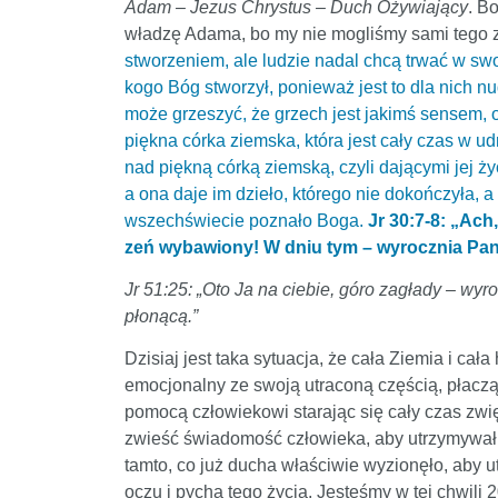
Adam – Jezus Chrystus – Duch Ożywiający
. B
władzę Adama, bo my nie mogliśmy sami tego z
stworzeniem, ale ludzie nadal chcą trwać w swoi
kogo Bóg stworzył, ponieważ jest to dla nich nud
może grzeszyć, że grzech jest jakimś sensem, o
piękna córka ziemska, która jest cały czas w u
nad piękną córką ziemską, czyli dającymi jej ży
a ona daje im dzieło, którego nie dokończyła, 
wszechświecie poznało Boga.
Jr 30:7-8: „Ach
zeń wybawiony! W dniu tym – wyrocznia Pana 
Jr 51:25: „Oto Ja na ciebie, góro zagłady – wyr
płonącą.”
Dzisiaj jest taka sytuacja, że cała Ziemia i cał
emocjonalny ze swoją utraconą częścią, płaczą z
pomocą człowiekowi starając się cały czas zwię
zwieść świadomość człowieka, aby utrzymywał ł
tamto, co już ducha właściwie wyzionęło, aby u
oczu i pychą tego życia. Jesteśmy w tej chwili 