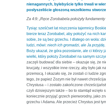
nienagannych, bylebyście tylko trwali w wierz
posłyszeliście głoszoną wszelkiemu stworzeni
Za 4:9: „Ręce Zorobabela położyły fundamenty 
Tysiąc sześćset lat niszczenia tajemnicy Boskie
bierze teraz Zorobabel, aby położyć na nich kam
sobie, że są bez grzechu. I dlatego on woła:
dzi
ludzi, mówi:
niech ich gromadzi, ale Ja przyjdę,
Boży ukazał, że góra pozostanie, ale ci którzy 
wielki, który położy Zorobabel na samym szczyc
zaczęli budować dla siebie – okazuje się, że ni
krucjaty, i wszystkie inne rzeczy, aby było jak
przemocą. I okazało się, że zostali ci ludzie z
tego, że papież Zozym nie był nawet chrześcija
Chrystusa – i zostało zakończone chrześcijań
czyli dzisiejszym także – bo to stamtąd wzięło
koniecznie przyjąć grzech pierworodny, jako z
grzechu i Adama. Ale przecież Chrystus jest ty