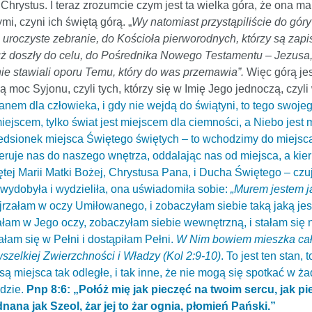
 Chrystus. I teraz zrozumcie czym jest ta wielka góra, że ona m
i, czyni ich świętą górą. „
Wy natomiast przystąpiliście do gór
a uroczyste zebranie, do Kościoła pierworodnych, którzy są zapi
uż doszły do celu, do Pośrednika Nowego Testamentu – Jezusa,
 nie stawiali oporu Temu, który do was przemawia”.
Więc górą jes
zą moc Syjonu, czyli tych, którzy się w Imię Jego jednoczą, czyl
anem dla człowieka, i gdy nie wejdą do świątyni, to tego swojego
 miejscem, tylko świat jest miejscem dla ciemności, a Niebo jes
rzedsionek miejsca Świętego świętych – to wchodzimy do miejsc
eruje nas do naszego wnętrza, oddalając nas od miejsca, a kieruj
ej Marii Matki Bożej, Chrystusa Pana, i Ducha Świętego – czuje
ni wydobyła i wydzieliła, ona uświadomiła sobie:
„Murem jestem ja
jrzałam w oczy Umiłowanego, i zobaczyłam siebie taką jaką je
załam w Jego oczy, zobaczyłam siebie wewnętrzną, i stałam się ni
łam się w Pełni i dostąpiłam Pełni.
W Nim bowiem mieszka cała
wszelkiej Zwierzchności i Władzy (Kol 2:9-10)
. To jest ten stan,
 są miejsca tak odległe, i tak inne, że nie mogą się spotkać w 
wdzie.
Pnp 8:6: „Połóż mię jak pieczęć na twoim sercu, jak p
dnana jak Szeol, żar jej to żar ognia, płomień Pański.”