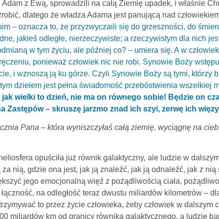
o Adam z Ewą, sprowadzili na całą Ziemię upadek, i właśnie Ch
robić, dlatego że władza Adama jest panującą nad człowiekie
m – oznacza to, że przyzwyczaili się do grzeszności, do śmierci
ne, jakieś odległe, nierzeczywiste; a rzeczywistym dla nich jest 
dmianą w tym życiu, ale później co? – umiera się. A w człowiek
dręczeniu, ponieważ człowiek nic nie robi. Synowie Boży wstępu
cie, i wznoszą ją ku górze. Czyli Synowie Boży są tymi, którzy b
a tym dziełem jest pełna świadomość przebóstwienia wszelkiej ma
, jak wielki to dzień, nie ma on równego sobie! Będzie on c
Zastępów – skruszę jarzmo znad ich szyi, zerwę ich więzy,
ocznia Pana – która wyniszczyłaś całą ziemię, wyciągnę na ciebi
a heliosfera opuściła już równik galaktyczny, ale ludzie w dalszym
a nią, gdzie ona jest, jak ją znaleźć, jak ją odnaleźć, jak z ni
kszyć jego emocjonalną więź z pożądliwością ciała, pożądliwośc
ączność, na odległość teraz dwustu miliardów kilometrów – dl
trzymywać to przez życie człowieka, żeby człowiek w dalszym c
200 miliardów km od granicy równika galaktycznego, a ludzie bard