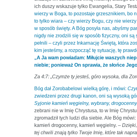
ich duszy wskazuje tylko Ewangelia, Stary Test
wierzy w Boga, to pozostaje grzesznikiem, bo nie
to tylko wiara – czy wierzy Bogu, czy nie wierz
w sposób święty. A Bóg posyła nas, abyśmy pan
nigdy nie zrodzili się w sposób fizyczny, oni 
pełnili – czyli przez Inkarnację Świętą, która 
kim jesteśmy, a rozpocząć tę sytuację, tę praw
„A Ja wam powiadam: Miłujcie waszych nieprzy
niebie; ponieważ On sprawia, że słońce Jego
Za 4:7: „Czymże ty jesteś, góro wysoka, dla Zo
Bóg dał Zorobabelowi wielką górę, i mówi:
Czym
zwiedzeni przez drugi kanon, oni są wysoką gór
Syjonie kamień węgielny, wybrany, drogocenny,
zebrani nie w Imię Chrystusa, to w Imię Chrystu
zgromadził tych ludzi dla siebie. Ale Bóg mówi: 
kamień drogocenny, kamień węgielny. –
Dzięki,
tej chwili znają tylko Twoje Imię, które tak nap