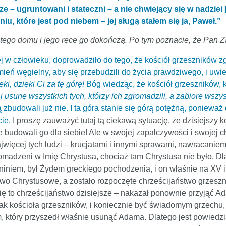
e – ugruntowani i stateczni – a nie chwiejący się w nadziei [
u, które jest pod niebem – jej sługą stałem się ja, Paweł.”
tego domu i jego ręce go dokończą. Po tym poznacie, że Pan Z
j w człowieku, doprowadziło do tego, że kościół grzeszników zgr
ień węgielny, aby się przebudzili do życia prawdziwego, i uwie
ęki, dzięki Ci za tę górę!
Bóg wiedząc, że kościół grzeszników, ki
 i usunę wszystkich tych, którzy ich zgromadzili, a zabiorę wsz
ją zbudowali już nie. I ta góra stanie się górą potężną, poniew
ie.
I proszę zauważyć tutaj tą ciekawą sytuację, że dzisiejszy k
e budowali go dla siebie! Ale w swojej zapalczywości i swojej ch
 najwięcej tych ludzi – krucjatami i innymi sprawami, nawracanie
gromadzeni w Imię Chrystusa, chociaż tam Chrystusa nie było. D
niniem, był Żydem greckiego pochodzenia, i on właśnie na XV i
stwo Chrystusowe, a zostało rozpoczęte chrześcijaństwo grzes
 się to chrześcijaństwo dzisiejsze – nakazał ponownie przyjąć
nak kościoła grzeszników, i koniecznie być świadomym grzechu
m, który przyszedł właśnie usunąć Adama. Dlatego jest powiedz