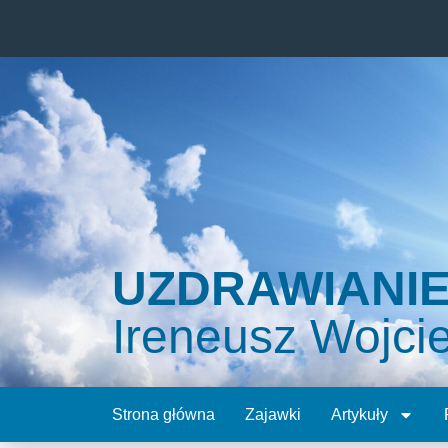
UZDRAWIANI
Ireneusz Wojci
Strona główna
Zajawki
Artykuły