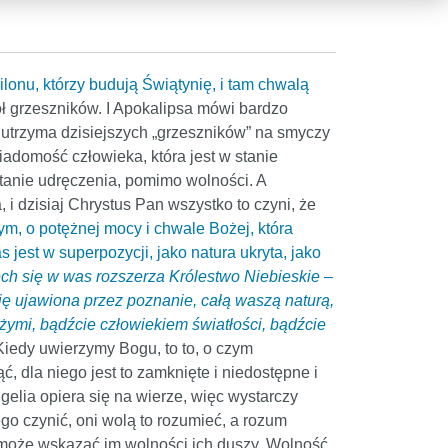
lonu, którzy budują Świątynię, i tam chwalą
iół grzeszników. I Apokalipsa mówi bardzo
ie utrzyma dzisiejszych „grzeszników” na smyczy
wiadomość człowieka, która jest w stanie
 stanie udręczenia, pomimo wolności. A
 i dzisiaj Chrystus Pan wszystko to czyni, że
m, o potężnej mocy i chwale Bożej, która
jest w superpozycji, jako natura ukryta, jako
ch się w was rozszerza Królestwo Niebieskie –
się ujawiona przez poznanie, całą waszą naturą,
ożymi, bądźcie człowiekiem światłości, bądźcie
. Kiedy uwierzymy Bogu, to to, o czym
ć, dla niego jest to zamknięte i niedostępne i
elia opiera się na wierze, więc wystarczy
ego czynić, oni wolą to rozumieć, a rozum
ie może wskazać im wolności ich duszy. Wolność