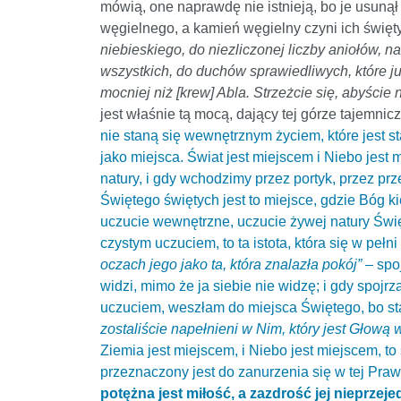
mówią, one naprawdę nie istnieją, bo je usunął
węgielnego, a kamień węgielny czyni ich świętym
niebieskiego, do niezliczonej liczby aniołów, n
wszystkich, do duchów sprawiedliwych, które j
mocniej niż [krew] Abla. Strzeżcie się, abyście
jest właśnie tą mocą, dający tej górze tajemnic
nie staną się wewnętrznym życiem, które jest st
jako miejsca. Świat jest miejscem i Niebo jest
natury, i gdy wchodzimy przez portyk, przez p
Świętego świętych jest to miejsce, gdzie Bóg ki
uczucie wewnętrzne, uczucie żywej natury Święt
czystym uczuciem, to ta istota, która się w peł
oczach jego jako ta, która znalazła pokój”
– spo
widzi, mimo że ja siebie nie widzę; i gdy spojr
uczuciem, weszłam do miejsca Świętego, bo sta
zostaliście napełnieni w Nim, który jest Głową 
Ziemia jest miejscem, i Niebo jest miejscem, to
przeznaczony jest do zanurzenia się w tej Pra
potężna jest miłość, a zazdrość jej nieprzeje