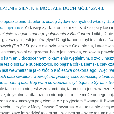
 „NIE SIŁA, NIE MOC, ALE DUCH MÓJ.” ZA 4.6
, po opuszczeniu Babilonu, osadę Żydów wolnych od władzy Babi
wą tajemnicę.
A dzisiejszy Babilon, to przecież dzisiejszy kośc
e miejcie w ogóle żadnego połączenia z Babilonem.
I nikt już n
ć grzesznym, jeśli jest świętym! Drugi kanon to był to atak na ś
usowych
(Dn 7:25)
, gdzie nie było jeszcze Odkupienia, i trwać w
esteśmy wolni od grzechu, bo to jest prawda, całkowita prawda,
 o kamieniu drogocennym, o kamieniu węgielnym, o życiu naszy
 też o sprawie superpozycji, bo piękna córka ziemska cały czas 
a jest wewnętrznie jako źródło Królestwa doskonałego.
Więc nie
iech cała światłość wewnętrzna pięknej córki ziemskiej, stanie 
wicie tą naturą jaką Bóg wam powiedział, czyli bądźcie Synami B
le ta prostota nie jest w zrozumieniu, ta prostota jest w wierze
te, dotykalne, a dla rozumu niepojęte, bo nie może on tego poją
ązana z rozumowym pojęciem, ale z przyjęciem Ewangelii. Ewang
rzechu, i czyści z Mocy Jezusa Chrystusa. Ale ludzie nie chcą t
e rozum każe im widzieć to kim są, i w czym są – więc rozum n