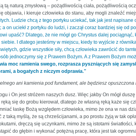
ą tą naturą zmysłową – pożądliwością ciała, pożądliwością oczu
się objawia, i kieruje człowieka do stanu, aby mogli znaleźć mie
ch. Ludzie chcą z tego portyku uciekać, tak jak jest napisane 
; a on uciekł z portyku do ludzi, i zaczął coraz bardziej się od
owi upaść? Dlatego, że nie mógł go Chrystus dalej pociągnąć, k
 siebie. I dlatego jesteśmy w miejscu, kiedy to wyjście z równi
więtych, gdzie wszystkie siły, chcą człowieka zawrócić do ta
 sposób jednoczymy się z Prawem Bożym. A z Prawem Bożym może
awia moc ramienia swego, rozprasza pyszniących się zamysł
ami, a bogatych z niczym odprawia.”
gielnego ani kamienia pod fundament, ale będziesz opuszczona 
Bogu i On jest stróżem naszych dusz. Więc jakby On mógł duszę
ą ręką się do grobu kierował, dlatego że własną ręką każe się
niać łaskę Bożą względem człowieka, mimo że ona w nas działa,
ć z taką myślą, że są chrześcijanami, a po prostu żyją w tak 
okutami, dręczą się uczynkami, mimo że są istotami światłości, 
ąpić do głębin i wykonać potężną pracę, która jest tak ogromną 