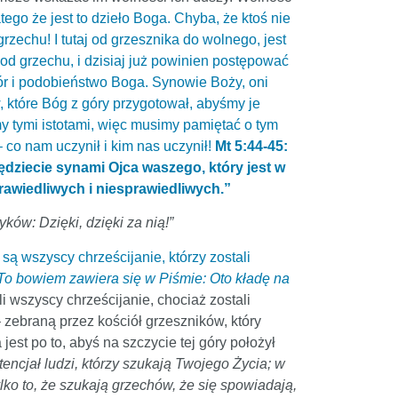
ego że jest to dzieło Boga. Chyba, że ktoś nie
grzechu! I tutaj od grzesznika do wolnego, jest
y od grzechu, i dzisiaj już powinien postępować
ór i podobieństwo Boga. Synowie Boży, oni
, które Bóg z góry przygotował, abyśmy je
my tymi istotami, więc musimy pamiętać o tym
 co nam uczynił i kim nas uczynił!
Mt 5:44-45:
będziecie synami Ojca waszego, który jest w
rawiedliwych i niesprawiedliwych.”
ów: Dzięki, dzięki za nią!”
są wszyscy chrześcijanie, którzy zostali
To bowiem zawiera się w Piśmie: Oto kładę na
i wszyscy chrześcijanie, chociaż zostali
– zebraną przez kościół grzeszników, który
jest po to, abyś na szczycie tej góry położył
potencjał ludzi, którzy szukają Twojego Życia; w
tylko to, że szukają grzechów, że się spowiadają,