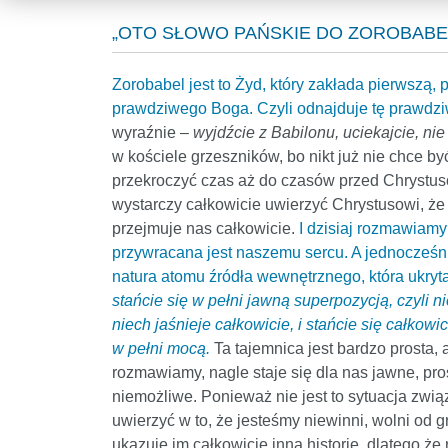
„OTO SŁOWO PAŃSKIE DO ZOROBABELA:
Zorobabel jest to Żyd, który zakłada pierwszą
prawdziwego Boga. Czyli odnajduje tę prawdzi
wyraźnie –
wyjdźcie z Babilonu, uciekajcie, ni
w kościele grzeszników, bo nikt już nie chce by
przekroczyć czas aż do czasów przed Chryst
wystarczy całkowicie uwierzyć Chrystusowi, że j
przejmuje nas całkowicie.
I dzisiaj rozmawiamy
przywracana jest naszemu sercu. A jednocześnie
natura atomu źródła wewnętrznego, która ukryt
stańcie się w pełni jawną superpozycją, czyli n
niech jaśnieje całkowicie, i stańcie się całko
w pełni mocą.
Ta tajemnica jest bardzo prosta, a
rozmawiamy, nagle staje się dla nas jawne, pros
niemożliwe. Ponieważ nie jest to sytuacja zwi
uwierzyć w to, że jesteśmy niewinni, wolni od g
ukazuje im całkowicie inną historię, dlatego ż