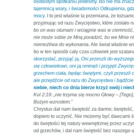
osobistym spotkaniu jesteśmy. Bo nie ma znaczen
tajemnicą wiary, i świadomości Odkupienia, gd
mocy.
I to jest właśnie ta przemiana, że tożsa
przyjmując od razu Zwycięstwo, które zostało 
bo on was otumani i wciągnie was w ciemność, 
nie może sobie ze Mną poradzić, bo we Mnie nie
niemożliwa do wykonania.
Ale świat właśnie ws
bo w ten sposób cały czas człowiek jest szatan
skorzystać, przyjąć ją.
Oni przeszli do wyższego 
się człowiekowi, oni ją ominęli i przyjęli Zwyc
grzechem ciała, będąc świętymi, czyli przeszli 
ale przejdźcie od razu do Zwycięstwa i bądźci
siebie, niech co dnia bierze krzyż swój i nie
Kol 2:19: „nie trzyma się mocno Głowy – [Tego
Bożym wzrostem.”
Chrystus dał nam świętość za darmo; świętość, 
dopiero to uczynić. Nie możemy być dawcami świ
do świętości tej natury wewnętrznej przez uczy
od grzechów, i dał nam świętość bez naszego udz