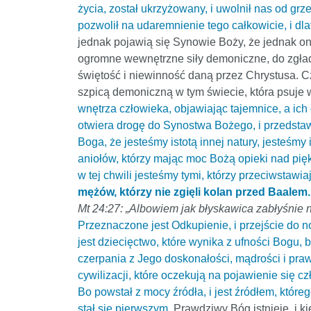
życia, został ukrzyżowany, i uwolnił nas od grze
pozwolił na udaremnienie tego całkowicie, i dl
jednak pojawią się Synowie Boży, że jednak o
ogromne wewnętrzne siły demoniczne, do zgład
świętość i niewinność daną przez Chrystusa. Cz
szpicą demoniczną w tym świecie, która psuje
wnętrza człowieka, objawiając tajemnice, a ich
otwiera drogę do Synostwa Bożego, i przedstawi
Boga, że jesteśmy istotą innej natury, jesteśm
aniołów, którzy mając moc Bożą opieki nad pięk
w tej chwili jesteśmy tymi, którzy przeciwstawiaj
mężów, którzy nie zgięli kolan przed Baalem.
Mt 24:27: „Albowiem jak błyskawica zabłyśnie 
Przeznaczone jest Odkupienie, i przejście do n
jest dziecięctwo, które wynika z ufności Bogu,
czerpania z Jego doskonałości, mądrości i praw
cywilizacji, które oczekują na pojawienie się czł
Bo powstał z mocy źródła, i jest źródłem, którego
stał się pierwszym.
Prawdziwy Bóg istnieje, i k