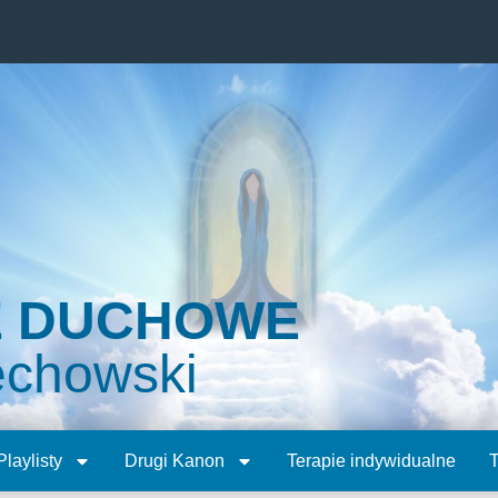
E DUCHOWE
echowski
Playlisty
Drugi Kanon
Terapie indywidualne