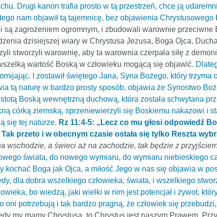
chu. Drugi kanon trafia prosto w tą przestrzeń, chce ją udaremni
atego nam objawił tą tajemnicę, bez objawienia Chrystusowego 
ni są zagrożeniem ogromnym, i zbudowali warownie przeciwne 
zenia dzisiejszej wiary w Chrystusa Jezusa, Boga Ojca, Duc
yli stworzyli warownię, aby ta warownia czerpała siłę z demon
 wszelką wartość Boską w człowieku mogącą się objawić.
Dlate
 omijając. I zostawił świętego Jana, Syna Bożego, który trzyma
a tą naturę w bardzo prosty sposób, objawia że Synostwo Boże n
y istotą Boską wewnętrzną duchową, która została schwytana pr
ną córką ziemską, sprzeniewierzyli się Boskiemu nakazowi i sta
ą się tej naturze.
Rz 11:4-5: „Lecz co mu głosi odpowiedź B
 Tak przeto i w obecnym czasie ostała się tylko Reszta wybr
na wschodzie, a świeci aż na zachodzie, tak będzie z przyjści
owego świata, do nowego wymiaru, do wymiaru niebieskiego całe
 by kochać Boga jak Ojca, a miłość Jego w nas się objawia w po
dy, dla dobra wszelkiego człowieka, świata, i wszelkiego stworz
owieka, bo wiedzą, jaki wielki w nim jest potencjał i żywot, który
 oni potrzebują i tak bardzo pragną, że człowiek się przebudzi, i 
iedy my mamy Chrystusa, to Chrystus jest naszym Prawem. Prz