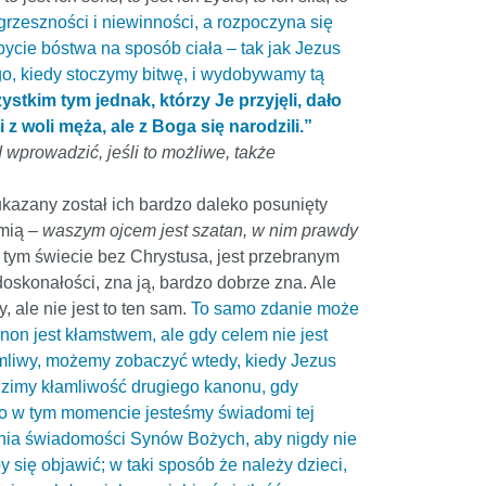
grzeszności i niewinności, a rozpoczyna się
bycie bóstwa na sposób ciała – tak jak Jezus
go, kiedy stoczymy bitwę, i wydobywamy tą
ystkim tym jednak, którzy Je przyjęli, dało
i z woli męża, ale z Boga się narodzili.”
 wprowadzić, jeśli to możliwe, także
kazany został ich bardzo daleko posunięty
amią –
waszym ojcem jest szatan, w nim prawdy
tym świecie bez Chrystusa, jest przebranym
oskonałości, zna ją, bardzo dobrze zna. Ale
 ale nie jest to ten sam.
To samo zdanie może
non jest kłamstwem, ale gdy celem nie jest
kłamliwy, możemy zobaczyć wtedy, kiedy Jezus
idzimy kłamliwość drugiego kanonu, gdy
o w tym momencie jesteśmy świadomi tej
ania świadomości Synów Bożych, aby nigdy nie
 się objawić; w taki sposób że należy dzieci,