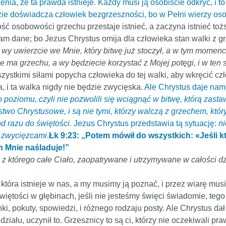
ia, że ta prawda istnieje. Każdy musi ją osobiście odkryć, i to
zie doświadcza człowiek bezgrzeszności, bo w Pełni wierzy osob
mość osobowości grzechu przestaje istnieć, a zaczyna istnieć t
nam dane; bo Jezus Chrystus omija dla człowieka stan walki z 
wy uwierzcie we Mnie, który bitwę już stoczył, a w tym momenci
 ma grzechu, a wy będziecie korzystać z Mojej potęgi, i w ten s
zystkimi siłami popycha człowieka do tej walki, aby wkręcić c
a, i ta walka nigdy nie będzie zwycięska.
Ale Chrystus daje nam 
poziomu, czyli nie pozwolili się wciągnąć w bitwę, którą zastaw
ięstwo Chrystusowe, i są nie tymi, którzy walczą z grzechem, któ
od razu do świętości.
Jezus Chrystus przedstawia tą sytuację:
n
e zwycięzcami
.
Łk 9:23: „Potem mówił do wszystkich: «Jeśli k
ch Mnie naśladuje!”
], z którego całe Ciało, zaopatrywane i utrzymywane w całości 
która istnieje w nas, a my musimy ją poznać, i przez wiarę mus
ętości w głębinach, jeśli nie jesteśmy święci świadomie, tego
nki, pokuty, spowiedzi, i różnego rodzaju posty. Ale Chrystus d
iału, uczynił to. Grzesznicy to są ci, którzy nie oczekiwali pra