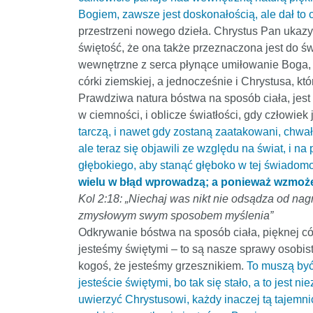
Bogiem, zawsze jest doskonałością, ale dał to 
przestrzeni nowego dzieła. Chrystus Pan ukazy
świętość, że ona także przeznaczona jest do świ
wewnętrzne z serca płynące umiłowanie Boga, i
córki ziemskiej, a jednocześnie i Chrystusa, k
Prawdziwa natura bóstwa na sposób ciała, jest w
w ciemności, i oblicze światłości, gdy człowiek
tarczą, i nawet gdy zostaną zaatakowani, chwała
ale teraz się objawili ze względu na świat, i na
głębokiego, aby stanąć głęboko w tej świadomoś
wielu w błąd wprowadzą; a ponieważ wzmoże 
Kol 2:18: „Niechaj was nikt nie odsądza od nagr
zmysłowym swym sposobem myślenia”
Odkrywanie bóstwa na sposób ciała, pięknej có
jesteśmy świętymi – to są nasze sprawy osobis
kogoś, że jesteśmy grzesznikiem.
To muszą być 
jesteście świętymi, bo tak się stało, a to jest 
uwierzyć Chrystusowi, każdy inaczej tą tajemnicę