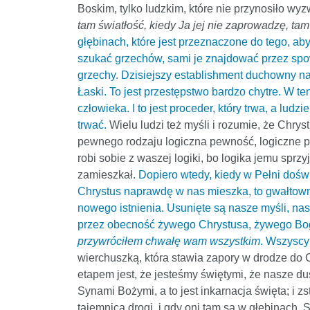
Boskim, tylko ludzkim, które nie przynosiło wy
tam światłość, kiedy Ja jej nie zaprowadzę, ta
głębinach, które jest przeznaczone do tego, 
szukać grzechów, sami je znajdować przez spow
grzechy. Dzisiejszy establishment duchowny na
Łaski. To jest przestępstwo bardzo chytre. W 
człowieka. I to jest proceder, który trwa, a lud
trwać.
Wielu ludzi też myśli i rozumie, że Chryst
pewnego rodzaju logiczna pewność, logiczne pr
robi sobie z waszej logiki, bo logika jemu sprz
zamieszkał.
Dopiero wtedy, kiedy w Pełni dośw
Chrystus naprawdę w nas mieszka, to gwałtownie 
nowego istnienia. Usunięte są nasze myśli, n
przez obecność żywego Chrystusa, żywego Boga;
przywróciłem chwałę wam wszystkim
. Wszyscy
wierchuszką, która stawia zapory w drodze do C
etapem jest, że jesteśmy świętymi, że nasze du
Synami Bożymi, a to jest inkarnacja święta; i zs
tajemnica drogi, i gdy oni tam są w głębinach, Sy