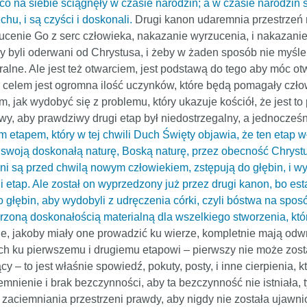
o na siebie ściągnęły w czasie narodzin; a w czasie narodzin ś
hu, i są czyści i doskonali.
Drugi kanon udaremnia przestrzeń r
zucenie Go z serc człowieka, nakazanie wyrzucenia, i nakazanie
 byli oderwani od Chrystusa, i żeby w żaden sposób nie myśleli 
aralne. Ale jest też otwarciem, jest podstawą do tego aby móc 
 celem jest ogromna ilość uczynków, które będą pomagały czło
m, jak wydobyć się z problemu, który ukazuje kościół, że jest to 
y, aby prawdziwy drugi etap był niedostrzegalny, a jednocześ
 etapem, który w tej chwili Duch Święty objawia, że ten etap w
 swoją doskonałą naturę, Boską naturę, przez obecność Chrystus
eni są przed chwilą nowym człowiekiem, zstępują do głębin, i w
rugi etap. Ale został on wyprzedzony już przez drugi kanon, bo 
głębin, aby wydobyli z udręczenia córki, czyli bóstwa na spos
oną doskonałością materialną dla wszelkiego stworzenia, któr
zie, jakoby miały one prowadzić ku wierze, kompletnie mają odwr
 ku pierwszemu i drugiemu etapowi – pierwszy nie może zostać
y – to jest właśnie spowiedź, pokuty, posty, i inne cierpienia, 
ienie i brak bezczynności, aby ta bezczynność nie istniała, ty
go zaciemniania przestrzeni prawdy, aby nigdy nie została ujawn