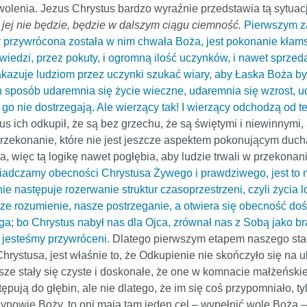
zwolenia. Jezus Chrystus bardzo wyraźnie przedstawia tą sytuac
m jej nie będzie, będzie w dalszym ciągu ciemność.
Pierwszym z
aby przywrócona została w nim chwała Boża, jest pokonanie kł
iedzi, przez pokuty, i ogromną ilość uczynków, i nawet sprzed
kazuje ludziom przez uczynki szukać wiary, aby Łaska Boża by
ten sposób udaremnia się życie wieczne, udaremnia się wzrost
zie go nie dostrzegają. Ale wierzący tak! I wierzący odchodzą od
us ich odkupił, że są bez grzechu, że są świętymi i niewinnymi, a
zekonanie, które nie jest jeszcze aspektem pokonującym ducha 
yja, więc tą logikę nawet pogłębia, aby ludzie trwali w przekona
iadczamy obecności Chrystusa Żywego i prawdziwego, jest to ni
następuje rozerwanie struktur czasoprzestrzeni, czyli życia lo
asze rozumienie, nasze postrzeganie, a otwiera się obecność 
 bo Chrystus nabył nas dla Ojca, zrównał nas z Sobą jako bra
 jesteśmy przywróceni.
Dlatego pierwszym etapem naszego stacz
hrystusa, jest właśnie to, że Odkupienie nie skończyło się na
sze stały się czyste i doskonałe, że one w komnacie małżeńskie
tępują do głębin, ale nie dlatego, że im się coś przypomniało, t
nowie Boży, to oni mają tam jeden cel – wypełnić wolę Bożą – to j