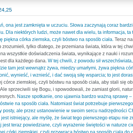
4,25
, ona jest zamknięta w uczuciu. Słowa zaczynają coraz bardzie
. Dla niektórych ludzi, może nawet dla wielu, ta informacja, ta
dę piękna córka ziemska, czyli bóstwo na sposób ciała.
Teraz na
 zrozumieli, tylko dlatego, że przemiana świata, która w tej chwi
na wszystkie doświadczenia świata, wynikające z nauki i rozu
 jest dla każdego dana.
W tej chwili, z powodu sił wszechświata, 
zie tam jest wewnątrz żywa, miedzy umarłymi, żywa piękna córk
onić, wynieść, i wznieść, i dać swoją siłę wsparcia; to jest dora
j córce ziemskiej, czyli bóstwu na sposób ciała, aby stali się obro
le sprzeciwili się Bogu, i spowodowali, że zamiast glorii, natu
zesnych.
Nasze spotkanie, ono ujawnia bardzo ważną sprawę – j
óstwie na sposób ciała. Natomiast świat potrzebuje pierwszego k
czy posty, ale przez ustanowienie w swoim sercu nadrzędności C
jest istniejący, ale myślę, że świat tego pierwszego etapu nie 
ej jest teraz powiedziane, czyli wyrażenie świętości w naturze c
j córki ziemskiej, czyli przywraca bóstwo na sposób ciała do c