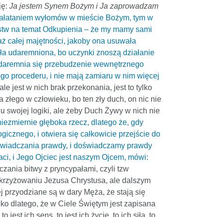
ję:
Ja jestem Synem Bożym i Ja zaprowadzam
ałataniem wyłomów w mieście Bożym, tym w
amstw na temat Odkupienia – że my mamy sami
aż całej majętności, jakoby ona usuwała
ła udaremniona, bo uczynki znoszą działanie
, udaremnia się przebudzenie wewnętrznego
 tego procederu, i nie mają zamiaru w nim więcej
le jest w nich brak przekonania, jest to tylko
złego w człowieku, bo ten zły duch, on nic nie
niu swojej logiki, ale żeby Duch Żywy w nich nie
ezmiernie głęboka rzecz, dlatego że, gdy
gicznego, i otwiera się całkowicie przejście do
doświadczania prawdy, i doświadczamy prawdy
ci, i Jego Ojciec jest naszym Ojcem, mówi:
ania bitwy z pryncypałami, czyli tzw
 ukrzyżowaniu Jezusa Chrystusa, ale dalszym
j przyodziane są w dary Męża, że stają się
ylko dlatego, że w Ciele Świętym jest zapisana
est ich sens, to jest ich życie, to ich siła, to