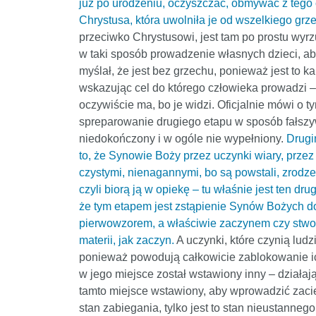
już po urodzeniu, oczyszczać, obmywać z tego c
Chrystusa, która uwolniła je od wszelkiego grzec
przeciwko Chrystusowi, jest tam po prostu wyr
w taki sposób prowadzenie własnych dzieci, aby
myślał, że jest bez grzechu, ponieważ jest to k
wskazując cel do którego człowieka prowadzi –
oczywiście ma, bo je widzi. Oficjalnie mówi o ty
spreparowanie drugiego etapu w sposób fałszyw
niedokończony i w ogóle nie wypełniony.
Drugim
to, że Synowie Boży przez uczynki wiary, przez
czystymi, nienagannymi, bo są powstali, zrodz
czyli biorą ją w opiekę – tu właśnie jest ten d
że tym etapem jest zstąpienie Synów Bożych do 
pierwowzorem, a właściwie zaczynem czy stworz
materii, jak zaczyn.
A uczynki, które czynią lud
ponieważ powodują całkowicie zablokowanie ich
w jego miejsce został wstawiony inny – działając
tamto miejsce wstawiony, aby wprowadzić zaciemn
stan zabiegania, tylko jest to stan nieustanne