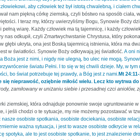
człowiekowi, aby człowiek też był istotą chwalebną, i ciałem c
wał nam piękną córkę ziemską, czyli bóstwo na sposób ciała, w
ętości. I teraz my, którzy uwierzyliśmy Bogu, Synowie Boży dzisi
 pełną wiarę. Każdy człowiek ma tą tajemnicę, i każdy człowiek
tóry nas odkupił, czyli Zmartwychwstanie Chrystusa, który poko
 głębi ukryta, ona jest Boską tajemnicą istnienia, która ma dwa
 jest w światłości. Synowie Boży odkrywają jej światłość.
A oni 
 Boża jest z nimi, i nigdy nie ulegną, bo ulec nie mogą. Synow
 przywrócenie światu Pełni. I to się w tej chwili dzieje. My, w 
ci, bo świat potrzebuje tej prawdy, a Bóg jest z nami.
Mt 24:11
się nieprawość, oziębnie miłość wielu. Lecz kto wytrwa do
ody, zamiłowany w uniżaniu siebie i przesadnej czci aniołów, zg
rki ziemskiej, która odnajduje ponownie swoje ugruntowanie w
te, i jeśli chodzi o te sytuacje, my nie możemy pozostawać w t
nasze osobiste spotkania, osobiste dociekania, osobiste relacj
niezmiernie ważna sytuacja, i jest to wasze osobiste odkrycie w 
 spotyka, ale to jest osobiste spotkanie, to jest znalezienie dro