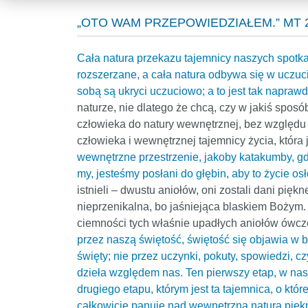
„OTO WAM PRZEPOWIEDZIAŁEM.” MT 2
Cała natura przekazu tajemnicy naszych spotkań
rozszerzane, a cała natura odbywa się w uczuciu
sobą są ukryci uczuciowo; a to jest tak napraw
naturze, nie dlatego że chcą, czy w jakiś sposób
człowieka do natury wewnętrznej, bez względu 
człowieka i wewnętrznej tajemnicy życia, która
wewnętrzne przestrzenie, jakoby katakumby, gd
my, jesteśmy posłani do głębin, aby to życie osł
istnieli – dwustu aniołów, oni zostali dani piękne
nieprzenikalna, bo jaśniejąca blaskiem Bożym. A
ciemności tych właśnie upadłych aniołów ówc
przez naszą świętość, świętość się objawia w b
święty; nie przez uczynki, pokuty, spowiedzi, 
dzieła względem nas. Ten pierwszy etap, w nas 
drugiego etapu, którym jest ta tajemnica, o któr
całkowicie panuje nad wewnętrzną naturą piękne