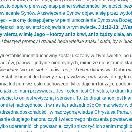
est to dopiero pierwszy etap pełnej świadomości świętości, bez
ko uświęcenie Synów. A uświęcenie Synów objawia się przez wydo
więcił – tak my dostępujemy w pełni umocnienia Synostwa Boże
iętości, aby świętość objawiała w tym świecie.
J 1:12-13: „Wsz
 wierzą w imię Jego – którzy ani z krwi, ani z żądzy ciała, an
fałszywi prorocy i działać będą wielkie znaki i cuda, by w błąd
li establishment duchowny został ukazany w złym świetle, bo u
władców, panów, i jedynie nieomylnych, mimo że nieustannie kł
ówi kłamstwo, od siebie mówi, bo jest ojcem kłamstwa.
Dobro w 
y. Establishment duchowny zna prawdziwą i właściwą drogę ku d
rania ludziom wzrostu duchowego, tylko daje im łudząco podobny,
jaki cel nam przyświeca. Jeśli celem jest Chrystus, to drugi ka
świecie, to on jest wytyczną i sensem. To, że drugi kanon jest 
adomi tej nadrzędności, i w nas tą nadrzędność On ma; wtedy w
adrzędną doskonałość i w nadrzędną władzę Chrystusa Pana, t
onanie drugiego kanonu czyli świadomego niszczenia powstaw
lko udaremnić ich powstanie, czyli zniszczyć ich zanim mogli by