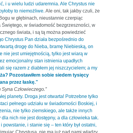
ć, i u wielu ludzi udaremnia. Ale Chrystus nie
byłoby to niemożliwe.
Ale oni, tak jakby czuli, że
Bogu w głębinach, nieustannie czerpiąc
ha Świętego, w świadomość bezgrzeszności, w
icznego świata, i są tą można powiedzieć
go Chrystus Pan działa bezpośrednio do
 otwartą drogę do Nieba, bramę Niebieską, on
ie jest umiejętnością, tylko jest wiarą w
zez emocjonalny stan istnienia upadłych
li się razem z diabłem jej niszczycielem; a my
oża? Pozostawiłem sobie siedem tysięcy
ana przez łaskę.”
em Syna Człowieczego.”
j planety. Droga jest otwarta! Potrzebne tylko
staci pełnego udziału w świadomości Boskiej, i
enia, nie tylko ziemskiego, ale także innych
 dla nich nie jest dostępny, a dla człowieka tak.
powstanie, i stanie się – ten który był ostatni,
yjmując Chrystusa, nie ma już nad nami władzy