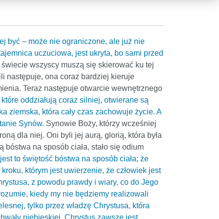
j być – może nie ograniczone, ale już nie
 tajemnica uczuciowa, jest ukryta, bo sami przed
 świecie wszyscy muszą się skierować ku tej
li następuje, ona coraz bardziej kieruje
mienia. Teraz następuje otwarcie wewnętrznego
które oddziałują coraz silniej, otwierane są
a ziemska, która cały czas zachowuje życie. A
stanie Synów.
Synowie Boży, którzy wcześniej
ną dla niej. Oni byli jej aurą, glorią, która była
rą bóstwa na sposób ciała, stało się odium
est to świętość bóstwa na sposób ciała; że
roku, którym jest uwierzenie, że człowiek jest
hrystusa, z powodu prawdy i wiary, co do Jego
zrozumie, kiedy my nie będziemy realizowali
ielesnej, tylko przez władzę Chrystusa, która
hwały niebieskiej. Chrystus zawsze jest