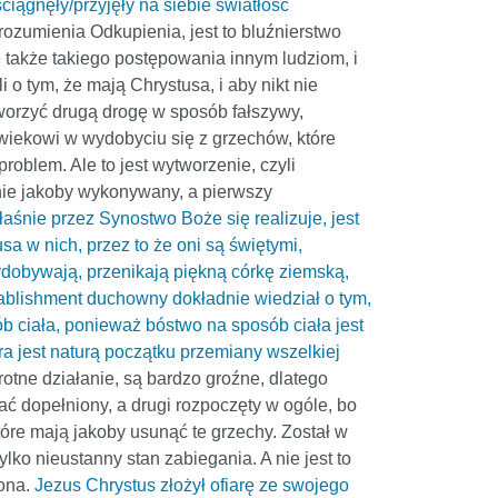
ciągnęły/przyjęły na siebie światłość
ozumienia Odkupienia, jest to bluźnierstwo
 także takiego postępowania innym ludziom, i
o tym, że mają Chrystusa, i aby nikt nie
otworzyć drugą drogę w sposób fałszywy,
wiekowi w wydobyciu się z grzechów, które
problem. Ale to jest wytworzenie, czyli
nie jakoby wykonywany, a pierwszy
łaśnie przez Synostwo Boże się realizuje, jest
a w nich, przez to że oni są świętymi,
ydobywają, przenikają piękną córkę ziemską,
establishment duchowny dokładnie wiedział o tym,
ób ciała, ponieważ bóstwo na sposób ciała jest
a jest naturą początku przemiany wszelkiej
otne działanie, są bardzo groźne, dlatego
 dopełniony, a drugi rozpoczęty w ogóle, bo
które mają jakoby usunąć te grzechy. Został w
lko nieustanny stan zabiegania. A nie jest to
iona.
Jezus Chrystus złożył ofiarę ze swojego