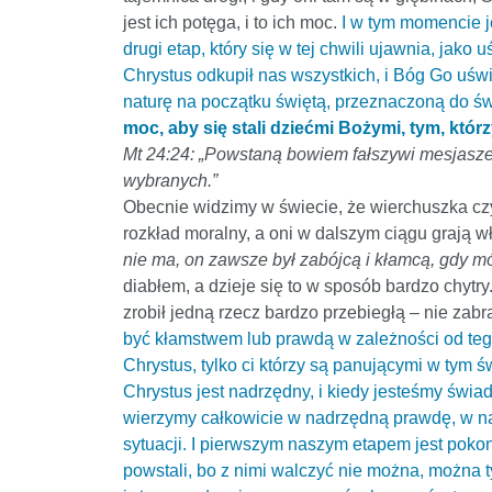
jest ich potęga, i to ich moc.
I w tym momencie j
drugi etap, który się w tej chwili ujawnia, ja
Chrystus odkupił nas wszystkich, i Bóg Go uś
naturę na początku świętą, przeznaczoną do św
moc, aby się stali dziećmi Bożymi, tym, którzy
Mt 24:24: „Powstaną bowiem fałszywi mesjasze i 
wybranych.”
Obecnie widzimy w świecie, że wierchuszka czy
rozkład moralny, a oni w dalszym ciągu grają 
nie ma, on zawsze był zabójcą i kłamcą, gdy m
diabłem, a dzieje się to w sposób bardzo chytr
zrobił jedną rzecz bardzo przebiegłą – nie zab
być kłamstwem lub prawdą w zależności od tego 
Chrystus, tylko ci którzy są panującymi w tym 
Chrystus jest nadrzędny, i kiedy jesteśmy świ
wierzymy całkowicie w nadrzędną prawdę, w n
sytuacji. I pierwszym naszym etapem jest pok
powstali, bo z nimi walczyć nie można, można ty