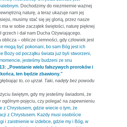
hwalebnym.
Dochodzimy do niezmiernie ważnej
ewnętrzną naturę, a teraz ukazuje nam jej
ejsi, musimy stać się jej glorią, przez nasze
 ma w sobie zaczątek świętości, naturę pięknej
nał grzech i dał nam Ducha Ożywiającego.
 oblicza – oblicze ciemności, gdy człowiek jest
nie mogą być pokonani, bo sam Bóg jest ich
ie Boży od początku świata już byli stworzeni,
tym momencie, jesteśmy budzeni ze snu
-13: „Powstanie wielu fałszywych proroków i
 końca, ten będzie zbawiony.”
łębiając to, co ujrzał. Taki, nadęty bez powodu
 życiu świętym, gdy my jesteśmy świadomi, że
zw ogólnym pojęciu, czy polegać na zapewnieniu
e z Chrystusem, gdzie wiecie o tym, że
relacji z Chrystusem. Każdy musi osobiście
gi i zaistnienie w izdebce, gdzie my i Bóg, w