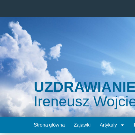
UZDRAWIANI
Ireneusz Wojci
Strona główna
Zajawki
Artykuły