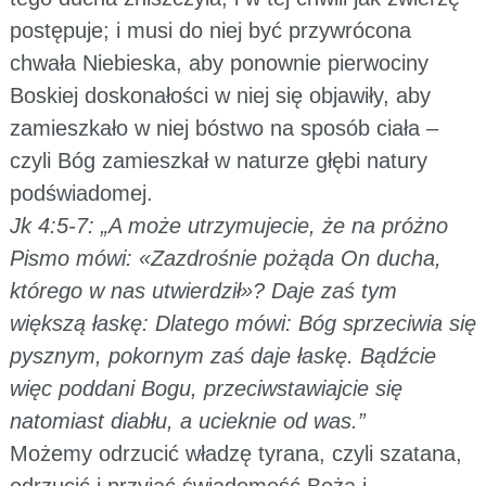
postępuje; i musi do niej być przywrócona
chwała Niebieska, aby ponownie pierwociny
Boskiej doskonałości w niej się objawiły, aby
zamieszkało w niej bóstwo na sposób ciała –
czyli Bóg zamieszkał w naturze głębi natury
podświadomej.
Jk 4:5-7: „A może utrzymujecie, że na próżno
Pismo mówi: «Zazdrośnie pożąda On ducha,
którego w nas utwierdził»? Daje zaś tym
większą łaskę: Dlatego mówi: Bóg sprzeciwia się
pysznym, pokornym zaś daje łaskę. Bądźcie
więc poddani Bogu, przeciwstawiajcie się
natomiast diabłu, a ucieknie od was.”
Możemy odrzucić władzę tyrana, czyli szatana,
odrzucić i przyjąć świadomość Bożą i