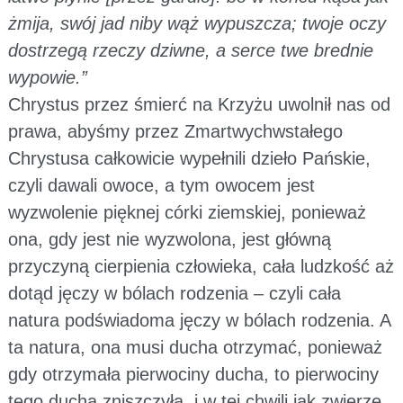
żmija, swój jad niby wąż wypuszcza; twoje oczy
dostrzegą rzeczy dziwne, a serce twe brednie
wypowie.”
Chrystus przez śmierć na Krzyżu uwolnił nas od
prawa, abyśmy przez Zmartwychwstałego
Chrystusa całkowicie wypełnili dzieło Pańskie,
czyli dawali owoce, a tym owocem jest
wyzwolenie pięknej córki ziemskiej, ponieważ
ona, gdy jest nie wyzwolona, jest główną
przyczyną cierpienia człowieka, cała ludzkość aż
dotąd jęczy w bólach rodzenia – czyli cała
natura podświadoma jęczy w bólach rodzenia. A
ta natura, ona musi ducha otrzymać, ponieważ
gdy otrzymała pierwociny ducha, to pierwociny
tego ducha zniszczyła, i w tej chwili jak zwierzę