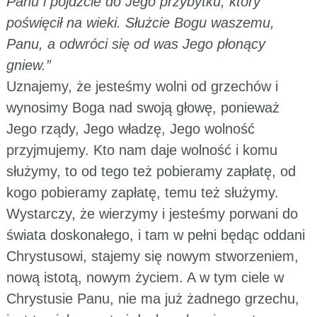
Panu i pójdźcie do Jego przybytku, który
poświęcił na wieki. Służcie Bogu waszemu,
Panu, a odwróci się od was Jego płonący
gniew.”
Uznajemy, że jesteśmy wolni od grzechów i
wynosimy Boga nad swoją głowę, ponieważ
Jego rządy, Jego władzę, Jego wolność
przyjmujemy. Kto nam daje wolność i komu
służymy, to od tego też pobieramy zapłatę, od
kogo pobieramy zapłatę, temu też służymy.
Wystarczy, że wierzymy i jesteśmy porwani do
świata doskonałego, i tam w pełni będąc oddani
Chrystusowi, stajemy się nowym stworzeniem,
nową istotą, nowym życiem. A w tym ciele w
Chrystusie Panu, nie ma już żadnego grzechu,