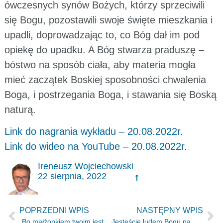
ówczesnych synów Bożych, którzy sprzeciwili
się Bogu, pozostawili swoje święte mieszkania i
upadli, doprowadzając to, co Bóg dał im pod
opiekę do upadku. A Bóg stwarza praduszę –
bóstwo na sposób ciała, aby materia mogła
mieć zaczątek Boskiej sposobności chwalenia
Boga, i postrzegania Boga, i stawania się Boską
naturą.
Link do nagrania wykładu – 20.08.2022r.
Link do wideo na YouTube – 20.08.2022r.
Ireneusz Wojciechowski
22 sierpnia, 2022
POPRZEDNI WPIS
NASTĘPNY WPIS
„Bo małżonkiem twoim jest twój Stworzyciel.” Iz 54.5
Jesteście ludem Bogu na własność przeznaczonym (1P 2.9)