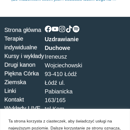
Strona główna
Terapie
Uzdrawianie
indywidualne
Duchowe
Kursy i wykłady
Ireneusz
Drugi kanon
Wojciechowski
Piękna Córka
93-410 Łódź
Ziemska
Łódź ul.
Linki
Pabianicka
Kontakt
163/165
Wykłady LIVE
tel.Kom.
504051911
Ta strona korzysta z ciasteczek, aby świadczyć usługi na
najwyższym poziomie. Dalsze korzystanie ze strony oznacza,