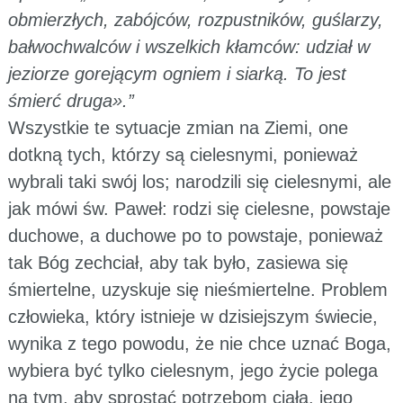
obmierzłych, zabójców, rozpustników, guślarzy,
bałwochwalców i wszelkich kłamców: udział w
jeziorze gorejącym ogniem i siarką. To jest
śmierć druga».”
Wszystkie te sytuacje zmian na Ziemi, one
dotkną tych, którzy są cielesnymi, ponieważ
wybrali taki swój los; narodzili się cielesnymi, ale
jak mówi św. Paweł: rodzi się cielesne, powstaje
duchowe, a duchowe po to powstaje, ponieważ
tak Bóg zechciał, aby tak było, zasiewa się
śmiertelne, uzyskuje się nieśmiertelne. Problem
człowieka, który istnieje w dzisiejszym świecie,
wynika z tego powodu, że nie chce uznać Boga,
wybiera być tylko cielesnym, jego życie polega
na tym, aby sprostać potrzebom ciała, jego