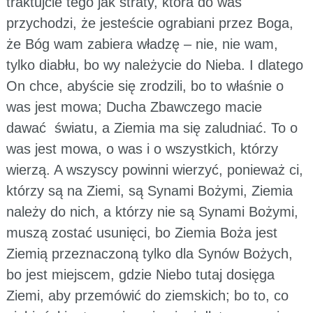
traktujcie tego jak straty, która do was
przychodzi, że jesteście ograbiani przez Boga,
że Bóg wam zabiera władzę – nie, nie wam,
tylko diabłu, bo wy należycie do Nieba. I dlatego
On chce, abyście się zrodzili, bo to właśnie o
was jest mowa; Ducha Zbawczego macie
dawać światu, a Ziemia ma się zaludniać. To o
was jest mowa, o was i o wszystkich, którzy
wierzą. A wszyscy powinni wierzyć, ponieważ ci,
którzy są na Ziemi, są Synami Bożymi, Ziemia
należy do nich, a którzy nie są Synami Bożymi,
muszą zostać usunięci, bo Ziemia Boża jest
Ziemią przeznaczoną tylko dla Synów Bożych,
bo jest miejscem, gdzie Niebo tutaj dosięga
Ziemi, aby przemówić do ziemskich; bo to, co