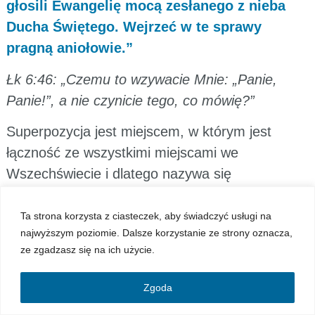
głosili Ewangelię mocą zesłanego z nieba
Ducha Świętego. Wejrzeć w te sprawy
pragną aniołowie.”
Łk 6:46: „Czemu to wzywacie Mnie: „Panie,
Panie!”, a nie czynicie tego, co mówię?”
Superpozycja jest miejscem, w którym jest
łączność ze wszystkimi miejscami we
Wszechświecie i dlatego nazywa się
Superpozycja Wielkim Domem, bo tylko w
Superpozycji jest łączność ze wszystkimi
Ta strona korzysta z ciasteczek, aby świadczyć usługi na
najwyższym poziomie. Dalsze korzystanie ze strony oznacza,
miejscami we Wszechświecie, to jest jedyne
ze zgadzasz się na ich użycie.
miejsce, które daje pełną łączność ze
wszystkim, co istnieje i to jest jedyne miejsce –
Zgoda
inne miejsca to tylko rakiety i gwiezdne wrota,