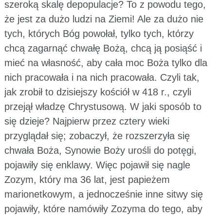
szeroką skalę depopulacje? To z powodu tego,
że jest za dużo ludzi na Ziemi! Ale za dużo nie
tych, których Bóg powołał, tylko tych, którzy
chcą zagarnąć chwałę Bożą, chcą ją posiąść i
mieć na własność, aby cała moc Boża tylko dla
nich pracowała i na nich pracowała. Czyli tak,
jak zrobił to dzisiejszy kościół w 418 r., czyli
przejął władzę Chrystusową. W jaki sposób to
się dzieje? Najpierw przez cztery wieki
przyglądał się; zobaczył, że rozszerzyła się
chwała Boża, Synowie Boży urośli do potęgi,
pojawiły się enklawy. Więc pojawił się nagle
Zozym, który ma 36 lat, jest papieżem
marionetkowym, a jednocześnie inne sitwy się
pojawiły, które namówiły Zozyma do tego, aby