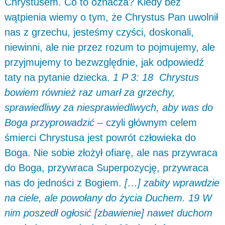
Chrystusem. Co to oznacza? Kiedy bez
wątpienia wiemy o tym, że Chrystus Pan uwolnił
nas z grzechu, jesteśmy czyści, doskonali,
niewinni, ale nie przez rozum to pojmujemy, ale
przyjmujemy to bezwzględnie, jak odpowiedź
taty na pytanie dziecka.
1 P 3: 18 Chrystus
bowiem również raz umarł za grzechy,
sprawiedliwy za niesprawiedliwych, aby was do
Boga przyprowadzić
– czyli głównym celem
śmierci Chrystusa jest powrót człowieka do
Boga. Nie sobie złożył ofiarę, ale nas przywraca
do Boga, przywraca Superpozycję, przywraca
nas do jedności z Bogiem.
[…] zabity wprawdzie
na ciele, ale powołany do życia Duchem. 19 W
nim poszedł ogłosić [zbawienie] nawet duchom