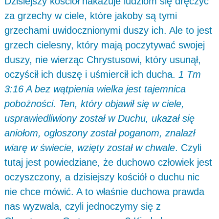
Dzisiejszy kościół nakazuje ludziom się dręczyć
za grzechy w ciele, które jakoby są tymi
grzechami uwidocznionymi duszy ich. Ale to jest
grzech cielesny, który mają poczytywać swojej
duszy, nie wierząc Chrystusowi, który usunął,
oczyścił ich duszę i uśmiercił ich ducha.
1 Tm
3:16 A bez wątpienia wielka jest tajemnica
pobożności. Ten, który objawił się w ciele,
usprawiedliwiony został w Duchu, ukazał się
aniołom, ogłoszony został poganom, znalazł
wiarę w świecie, wzięty został w chwale
. Czyli
tutaj jest powiedziane, że duchowo człowiek jest
oczyszczony, a dzisiejszy kościół o duchu nic
nie chce mówić. A to właśnie duchowa prawda
nas wyzwala, czyli jednoczymy się z