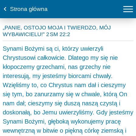
Strona główna
„PANIE, OSTOJO MOJA I TWIERDZO, MÓJ
WYBAWICIELU!” 2 SM 22:2
Synami Bożymi są ci, którzy uwierzyli
Chrystusowi całkowicie. Dlatego my się nie
kłopoczemy grzechami, nas grzechy nie
interesują, my jesteśmy biorcami chwały.
Wzięliśmy to, co Chrystus nam dał i cieszymy
się tym, bo zanurzamy się w chwale, którą On
nam dał; cieszymy się duszą naszą czystą i
doskonałą, bo Jemu uwierzyliśmy. Gdy jesteśmy
Synami Bożymi, głęboką wykonujemy pracę
wewnętrzną w bitwie o piękną córkę ziemską i