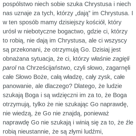
pospólstwo niech sobie szuka Chrystusa i niech
nas uznaje za tych, którzy „dają” im Chrystusa. I
w ten sposób mamy dzisiejszy kościół, który
urósł w niebotyczne bogactwo, gdzie ci, którzy
to robią, nie dają im Chrystusa, ale ci wszyscy
są przekonani, że otrzymują Go. Dzisiaj jest
obnażana sytuacja, że ci, którzy właśnie
zagięli
parol
na Chrześcijaństwo, czyli słowo, zagarnęli
całe Słowo Boże, całą władzę, cały zysk, całe
panowanie, ale dlaczego? Dlatego, że ludzie
szukają Boga i są wdzięczni im za to, że Boga
otrzymują, tylko że nie szukając Go naprawdę,
nie wiedzą, że Go nie znajdą, ponieważ
naprawdę Go nie szukają i winią się za to, że źle
robią nieustannie, że są złymi ludźmi,