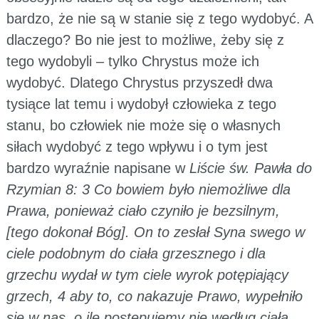
bardzo, że nie są w stanie się z tego wydobyć. A
dlaczego? Bo nie jest to możliwe, żeby się z
tego wydobyli – tylko Chrystus może ich
wydobyć. Dlatego Chrystus przyszedł dwa
tysiące lat temu i wydobył człowieka z tego
stanu, bo człowiek nie może się o własnych
siłach wydobyć z tego wpływu i o tym jest
bardzo wyraźnie napisane w
Liście św. Pawła do
Rzymian 8: 3 Co bowiem było niemożliwe dla
Prawa, ponieważ ciało czyniło je bezsilnym,
[tego dokonał Bóg]. On to zesłał Syna swego w
ciele podobnym do ciała grzesznego i dla
grzechu wydał w tym ciele wyrok potępiający
grzech, 4 aby to, co nakazuje Prawo, wypełniło
się w nas, o ile postępujemy nie według ciała,