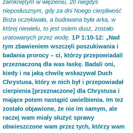
zamkniętym w więzieniu, 20 niegdyś
nieposłusznym, gdy za dni Noego cierpliwość
Boża oczekiwała, a budowana była arka, w
której niewielu, to jest osiem dusz, zostało
uratowanych przez wodę.
1 P 1:10-12: „Nad
tym zbawieniem wszczęli poszukiwania i
badania prorocy – ci, którzy przepowiadali
przeznaczoną dla was łaskę. Badali oni,
kiedy i na jaką chwilę wskazywał Duch
Chrystusa, który w nich był i przepowiadał
cierpienia [przeznaczone] dla Chrystusa i
mające potem nastąpić uwielbienia. Im też
zostało objawione, że nie im samym, ale
raczej wam miały służyć sprawy
obwieszczone wam przez tych, którzy wam