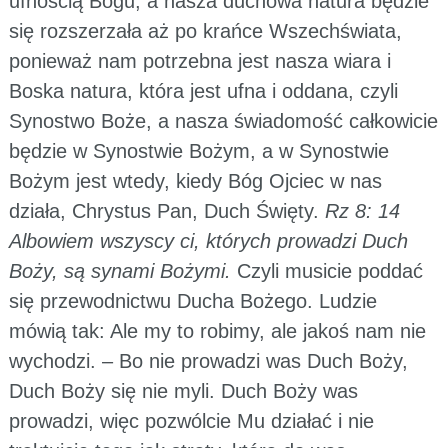
ufnością Bogu, a nasza duchowa natura będzie
się rozszerzała aż po krańce Wszechświata,
ponieważ nam potrzebna jest nasza wiara i
Boska natura, która jest ufna i oddana, czyli
Synostwo Boże, a nasza świadomość całkowicie
będzie w Synostwie Bożym, a w Synostwie
Bożym jest wtedy, kiedy Bóg Ojciec w nas
działa, Chrystus Pan, Duch Święty.
Rz 8: 14
Albowiem wszyscy ci, których prowadzi Duch
Boży, są synami Bożymi.
Czyli musicie poddać
się przewodnictwu Ducha Bożego. Ludzie
mówią tak: Ale my to robimy, ale jakoś nam nie
wychodzi. – Bo nie prowadzi was Duch Boży,
Duch Boży się nie myli. Duch Boży was
prowadzi, więc pozwólcie Mu działać i nie