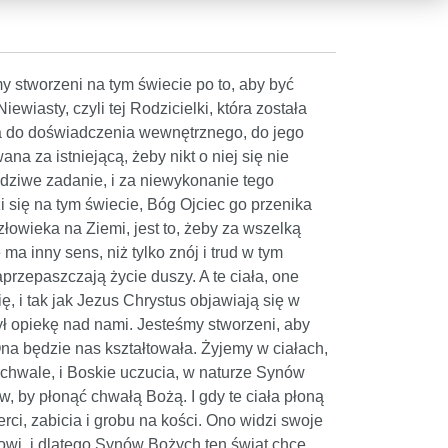
y stworzeni na tym świecie po to, aby być
iasty, czyli tej Rodzicielki, która została
ka do doświadczenia wewnętrznego, do jego
na za istniejącą, żeby nikt o niej się nie
wdziwe zadanie, i za niewykonanie tego
zi się na tym świecie, Bóg Ojciec go przenika
złowieka na Ziemi, jest to, żeby za wszelką
a inny sens, niż tylko znój i trud w tym
aprzepaszczają życie duszy. A te ciała, one
 i tak jak Jezus Chrystus objawiają się w
zył opiekę nad nami. Jesteśmy stworzeni, aby
Ona będzie nas kształtowała. Żyjemy w ciałach,
chwale, i Boskie uczucia, w naturze Synów
w, by płonąć chwałą Bożą. I gdy te ciała płoną
ci, zabicia i grobu na kości. Ono widzi swoje
kowi, i dlatego Synów Bożych ten świat chce