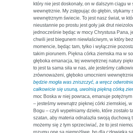
który nie jest doskonały, on w dalszym ciągu w
wewnętrznie. My zstępując do głębin, stykamy s
wewnętrznym świecie. To jest nasz świat, w któr
nieustannie po prostu jest goły jak drut nieiz
jednocześnie będąc w mocy Chrystusa Pana, jest
chwili jest biegunem niewłaściwym, w który bez
momencie, będąc tam, tylko i wyłącznie pozosta
takim piorunem. Piękna córka ziemska ma w sob
głęboka emanacja, tej wewnętrznej natury piękn
to jest ta sama siła w nas, ale jesteśmy całkowi
zrównoważeni, głęboko umocnieni wewnętrzni
będzie mogła was zniszczyć, a wręcz odwrotnie 
całkowicie się usuną, uwolnią piękną córką ziem
moc Boska w niej powraca, emanuje potężnym św
– jesteśmy wewnątrz pięknej córki ziemskiej, w
Bogu – czyli wypełniamy dzieło, które zostało t
szatan, aby materia odnalazła swoją duchową ta
możemy się z tym sprzeciwiać, że to jest niemo
rozumu one są niemożliwe, bo dla człowieka są