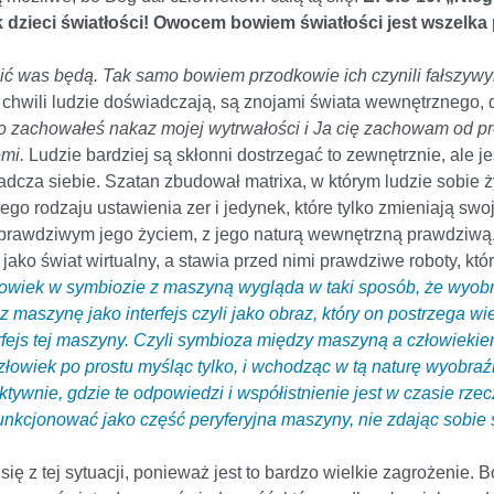
k dzieci światłości! Owocem bowiem światłości jest wszelka
lić was będą. Tak samo bowiem przodkowie ich czynili fałszyw
ej chwili ludzie doświadczają, są znojami świata wewnętrznego,
o zachowałeś nakaz mojej wytrwałości i Ja cię zachowam od pró
mi.
Ludzie bardziej są skłonni dostrzegać to zewnętrznie, ale 
adcza siebie. Szatan zbudował matrixa, w którym ludzie sobie żyj
óżnego rodzaju ustawienia zer i jedynek, które tylko zmieniają sw
z prawdziwym jego życiem, z jego naturą wewnętrzną prawdziwą
 jako świat wirtualny, a stawia przed nimi prawdziwe roboty, któ
owiek w symbiozie z maszyną wygląda w taki sposób, że wyobraźn
z maszynę jako interfejs czyli jako obraz, który on postrzega 
rfejs tej maszyny. Czyli symbioza między maszyną a człowiekie
złowiek po prostu myśląc tylko, i wchodząc w tą naturę wyobraźn
tywnie, gdzie te odpowiedzi i współistnienie jest w czasie rzecz
 funkcjonować jako część peryferyjna maszyny, nie zdając sobie s
 z tej sytuacji, ponieważ jest to bardzo wielkie zagrożenie.