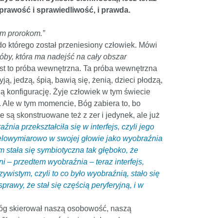
 prawość i sprawiedliwość, i prawda.
ym prorokom.”
 do którego został przeniesiony człowiek. Mówi
by, która ma nadejść na cały obszar
jest to próba wewnętrzna. Ta próba wewnętrzna
ą, jedzą, śpią, bawią się, żenią, dzieci płodzą,
oją konfigurację. Żyje człowiek w tym świecie
. Ale w tym momencie, Bóg zabiera to, bo
re są skonstruowane też z zer i jedynek, ale już
ia przekształciła się w interfejs, czyli jego
wielowymiarowo w swojej głowie jako wyobraźnia
m stała się symbiotyczna tak głęboko, że
i – przedtem wyobraźnia – teraz interfejs,
ywistym, czyli to co było wyobraźnią, stało się
prawy, że stał się częścią peryferyjną, i w
 Bóg skierował naszą osobowość, naszą