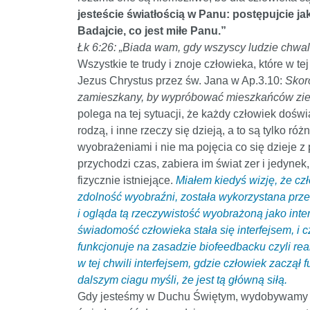
jesteście światłością w Panu: postępujcie ja
Badajcie, co jest miłe Panu.”
Łk 6:26: „Biada wam, gdy wszyscy ludzie chwa
Wszystkie te trudy i znoje człowieka, które w t
Jezus Chrystus przez św. Jana w Ap.3.10:
Skor
zamieszkany, by wypróbować mieszkańców zie
polega na tej sytuacji, że każdy człowiek doświ
rodzą, i inne rzeczy się dzieją, a to są tylko r
wyobrażeniami i nie ma pojęcia co się dzieje 
przychodzi czas, zabiera im świat zer i jedynek,
fizycznie istniejące.
Miałem kiedyś wizję, że czł
zdolność wyobraźni, została wykorzystana prze
i ogląda tą rzeczywistość wyobrażoną jako inte
świadomość człowieka stała się interfejsem, i c
funkcjonuje na zasadzie biofeedbacku czyli reak
w tej chwili interfejsem, gdzie człowiek zaczął
dalszym ciagu myśli, że jest tą główną siłą.
Gdy jesteśmy w Duchu Świętym, wydobywamy się