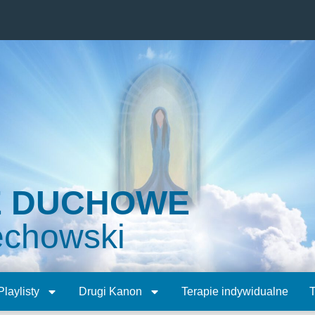
E DUCHOWE
echowski
Playlisty
Drugi Kanon
Terapie indywidualne