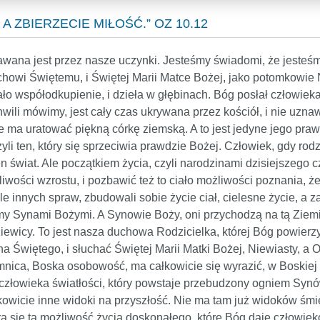
A ZBIERZECIE MIŁOŚĆ.” OZ 10.12
awana jest przez nasze uczynki. Jesteśmy świadomi, że jesteśm
i Świętemu, i Świętej Marii Matce Bożej, jako potomkowie Niew
ło współodkupienie, i dzieła w głębinach. Bóg posłał człowie
hwili mówimy, jest cały czas ukrywana przez kościół, i nie uznawa
że ma uratować piękną córkę ziemską. A to jest jedyne jego pra
zyli ten, który się sprzeciwia prawdzie Bożej. Człowiek, gdy rod
en świat. Ale początkiem życia, czyli narodzinami dzisiejszego c
ości wzrostu, i pozbawić też to ciało możliwości poznania, że m
le innych spraw, zbudowali sobie życie ciał, cielesne życie, a z
 Synami Bożymi. A Synowie Boży, oni przychodzą na tą Ziemię,
Dziewicy. To jest nasza duchowa Rodzicielka, której Bóg powier
 Świętego, i słuchać Świętej Marii Matki Bożej, Niewiasty, a 
nica, Boska osobowość, ma całkowicie się wyrazić, w Boskiej 
ć człowieka światłości, który powstaje przebudzony ogniem Synó
wicie inne widoki na przyszłość. Nie ma tam już widoków śmier
iera się tą możliwość życia doskonałego, które Bóg daje człowie