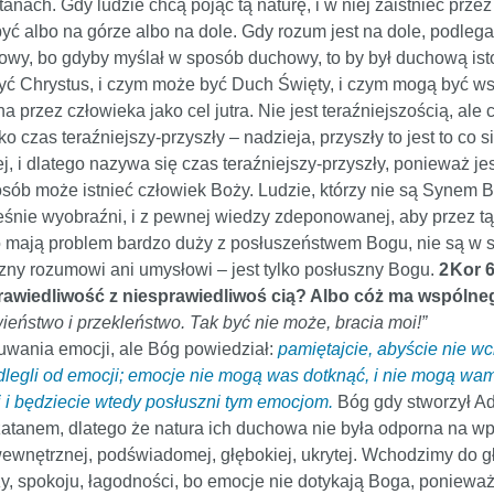
nach. Gdy ludzie chcą pojąć tą naturę, i w niej zaistnieć prze
 być albo na górze albo na dole. Gdy rozum jest na dole, podleg
howy, bo gdyby myślał w sposób duchowy, to by był duchową isto
Chrystus, i czym może być Duch Święty, i czym mogą być wsz
na przez człowieka jako cel jutra. Nie jest teraźniejszością, ale
 czas teraźniejszy-przyszły – nadzieja, przyszły to jest to co si
nej, i dlatego nazywa się czas teraźniejszy-przyszły, ponieważ j
posób może istnieć człowiek Boży. Ludzie, którzy nie są Synem 
cześnie wyobraźni, i z pewnej wiedzy zdeponowanej, aby przez
ego mają problem bardzo duży z posłuszeństwem Bogu, nie są w
uszny rozumowi ani umysłowi – jest tylko posłuszny Bogu.
2 Kor 
awiedliwość z niesprawiedliwoś cią? Albo cóż ma wspólneg
ieństwo i przekleństwo. Tak być nie może, bracia moi!”
uwania emocji, ale Bóg powiedział:
pamiętajcie, abyście nie wc
dlegli od emocji; emocje nie mogą was dotknąć, i nie mogą wa
 i będziecie wtedy posłuszni tym emocjom.
Bóg gdy stworzył Ad
szatanem, dlatego że natura ich duchowa nie była odporna na w
 wewnętrznej, podświadomej, głębokiej, ukrytej. Wchodzimy do 
zy, spokoju, łagodności, bo emocje nie dotykają Boga, ponieważ