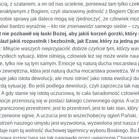
cią, z szatanem, a on od nas ucieknie, ponieważ tam tylko cze
interaktywnym z Bogiem, czyli stanowimy jedność z Bogiem Ojce
sobie sprawy jak dalece mogą się zjednoczyć, że człowiek może
ówi bardzo wyraźnie –
kto nie znienawidzi samego siebie
– czy
t nie pozbawił się łaski Bożej, aby jakiś korzeń gorzki, któ
 znalazł jakiś rozpustnik i bezbożnik, jak Ezaw, który za jedn
 Miłujcie waszych nieprzyjaciół; dobrze czyńcie tym, którzy wa
tkich sytuacji, które istnieją, człowiek też się może wiele nauc
e, tylko nie są tym samym. Emocje są naturą ducha mocarstwa 
lko zewnętrzna, która jest naturą ducha mocarstwa powietrza. W 
e jako istota dewolucji, ale musi istnieć jako istota ewolucji d
żdą sytuację. Bo jeśli podlega dewolucji, czyli zaprzecza tak na
. A gdy stanie się istotą uczuciową, to cała świadomość człowiek
ocje przenoszą się w postaci takiego czerwonego ognia. A uczuc
niczonej przestrzeni; jest to przestrzeń, jest to taki stan, który
zerwone ognie. A uczucia jest to wszechobecny ogień Pański, wo
zestrzeń naszego umysłu jest wyzwolona, wyzwolona jest nasza
 daje nam tą wolność duchowej tajemnicy wyboru Boskiego. Bo B
chowa rozpoczyna się tak naprawdę przez uwierzenie Chrystuso