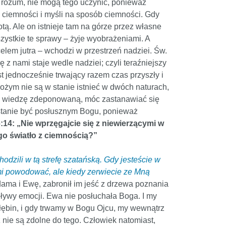
z rozum, nie mogą tego uczynić, ponieważ
a ciemności i myśli na sposób ciemności. Gdy
tą. Ale on istnieje tam na górze przez własne
ystkie te sprawy – żyje wyobrażeniami. A
 celem jutra – wchodzi w przestrzeń nadziei. Św.
ę z nami staje wedle nadziei; czyli teraźniejszy
est jednocześnie trwający razem czas przyszły i
Bożym nie są w stanie istnieć w dwóch naturach,
 tą wiedzę zdeponowaną, móc zastanawiać się
 stanie być posłusznym Bogu, ponieważ
6:14: „Nie wprzęgajcie się z niewierzącymi w
o światło z ciemnością?”
hodzili w tą strefę szatańską. Gdy jesteście w
mi powodować, ale kiedy zerwiecie ze Mną
ama i Ewę, zabronił im jeść z drzewa poznania
pływy emocji. Ewa nie posłuchała Boga. I my
głębin, i gdy trwamy w Bogu Ojcu, my wewnątrz
 nie są zdolne do tego. Człowiek natomiast,