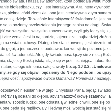
ego świata. I nasza świadomość, która podlegała wielu mody
stanie biofeedbacku, czyli jest interaktywna. A ta interaktywno
, pięknej córki ziemskiej, ona jest interaktywna z tym stanem,
o co się dzieje. To właśnie interaktywność świadomości jest naj
 są to poziomy przekształcania jednego zapisu na drugi. Świa
wejść we wszystko i wszystko konwertować, czyli gdy łączy się z 
i vice versa. Jest to najbardziej tajemnicza i najbardziej złoż
go na świat duchowy. Dlatego ten stan konwersji jest niezmier
 do głębi, a jednocześnie poddawać konwersji do poziomu jaki
łatwia też świadomość. Ale gdy świadomość łączy się z mocą Bo
ia, staje się Boską istotą, staje się w pełni istniejącą natur
naturę całego istnienia, całej chwały Bożej.
1 J 3:2: „Umiłowa
emy, że gdy się objawi, będziemy do Niego podobni, bo ujrzy
e nieprawość i spożywacie owoce kłamstwa? Ponieważ nadzieję 
pozostawać nieustannie w głębi Chrystusa Pana, będąc świadom
którzy są posłani do głębin, aby zmiażdżyć głowę szatanowi, a
ia w sposób ludzki, one odrastają w jednej chwili, one się po 
y, one będą się replikowały. I jedyną możliwością jest stać si