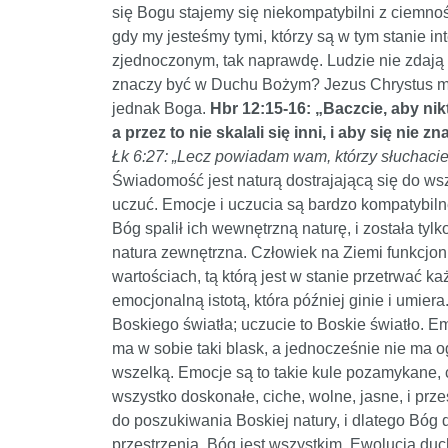
się Bogu stajemy się niekompatybilni z ciemnoś
gdy my jesteśmy tymi, którzy są w tym stanie 
zjednoczonym, tak naprawdę. Ludzie nie zdają 
znaczy być w Duchu Bożym? Jezus Chrystus m
jednak Boga.
Hbr 12:15-16: „Baczcie, aby nik
a przez to nie skalali się inni, i aby się nie
Łk 6:27: „Lecz powiadam wam, którzy słuchacie:
Świadomość jest naturą dostrajającą się do wszys
uczuć. Emocje i uczucia są bardzo kompatybiln
Bóg spalił ich wewnętrzną naturę, i została ty
natura zewnętrzna. Człowiek na Ziemi funkcjonuj
wartościach, tą którą jest w stanie przetrwać ka
emocjonalną istotą, która później ginie i umiera
Boskiego światła; uczucie to Boskie światło. Em
ma w sobie taki blask, a jednocześnie nie ma ogra
wszelką. Emocje są to takie kule pozamykane, c
wszystko doskonałe, ciche, wolne, jasne, i pr
do poszukiwania Boskiej natury, i dlatego Bóg
przestrzenią, Bóg jest wszystkim. Ewolucja du