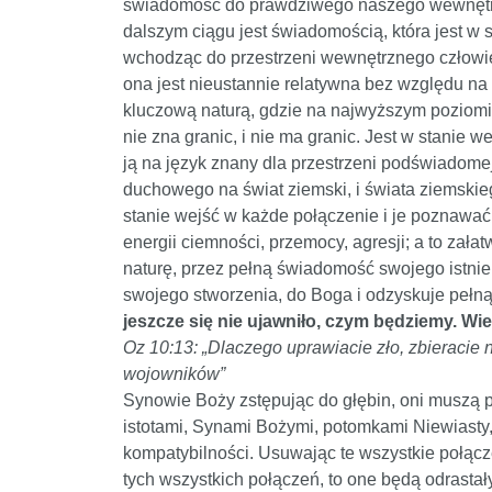
świadomość do prawdziwego naszego wewnętrzn
dalszym ciągu jest świadomością, która jest w 
wchodząc do przestrzeni wewnętrznego człowieka
ona jest nieustannie relatywna bez względu na t
kluczową naturą, gdzie na najwyższym poziomie
nie zna granic, i nie ma granic. Jest w stanie 
ją na język znany dla przestrzeni podświadomej 
duchowego na świat ziemski, i świata ziemskie
stanie wejść w każde połączenie i je poznawać
energii ciemności, przemocy, agresji; a to za
naturę, przez pełną świadomość swojego istnien
swojego stworzenia, do Boga i odzyskuje pełną 
jeszcze się nie ujawniło, czym będziemy. Wi
Oz 10:13: „Dlaczego uprawiacie zło, zbieraci
wojowników”
Synowie Boży zstępując do głębin, oni muszą 
istotami, Synami Bożymi, potomkami Niewiasty, 
kompatybilności. Usuwając te wszystkie połączen
tych wszystkich połączeń, to one będą odrastał