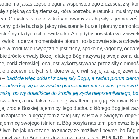
 sobie ma jakąś część bieguna współistotnego z częścią złą, kt
ię z piękną córką ziemską, która potrzebuje ratunku; musimy ta
ym Chrystus istnieje, w którym trwamy z całej siły, a jednocześn
olowany, gdzie buchają jakby nieustannie burze i pioruny demoni
eśmy dla tych sił niewidzialni. Ale gdyby powstała w człowiek
 zwłoki, uderza momentalnie piorun i rozładowuje się, a człowie
je w modlitwie i wyłącznie jest cichy, spokojny, łagodny, odd
ie źródło chwały Bożej, dlatego Bóg nazywa ją swoją żoną, du
ej córki ziemskiej, ona jest wykorzystywana przez siły ciemnośc
cie przeciwni do tych sił, które w tej chwili są jej aurą, jej ze
e –
bądźcie więc oddani z całej siły Bogu, a żaden piorun ciemn
– odwrócą się te wszystkie promieniowania od was, ponieważ bę
ską, bo wy dotarliście do źródła jej życia nieprzemijalnego, bo
iatłem, a ona także staje się światłem i potęgą. Synowie Boży
 jej źródle Boskiej tajemnicy, tego ducha, o którego Bóg jest 
am zapisane, a będąc tam z całej siły, w Prawie Świętym, dopełn
jemnicę swojego istnienia. Bóg posyła nas tam, ponieważ to jes
żliwe, bo jak nakazane, to znaczy że możliwe i pewne, bo Bóg n
 możliwe, bo Bóg dał człowiekowi całą tą siłę.
Ef 5:8-10: „Nie