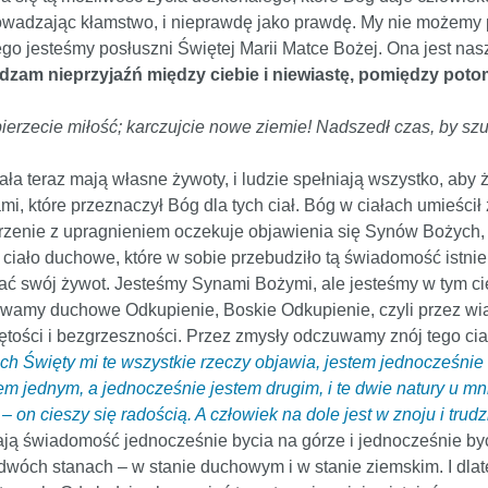
rowadzając kłamstwo, i nieprawdę jako prawdę. My nie możemy
 jesteśmy posłuszni Świętej Marii Matce Bożej. Ona jest nasz
zam nieprzyjaźń między ciebie i niewiastę, pomiędzy poto
bierzecie miłość; karczujcie nowe ziemie! Nadszedł czas, by sz
iała teraz mają własne żywoty, i ludzie spełniają wszystko, aby 
tami, które przeznaczył Bóg dla tych ciał. Bóg w ciałach umieśc
orzenie z upragnieniem oczekuje objawienia się Synów Bożych, kt
 ciało duchowe, które w sobie przebudziło tą świadomość istnien
ać swój żywot. Jesteśmy Synami Bożymi, ale jesteśmy w tym cie
żywamy duchowe Odkupienie, Boskie Odkupienie, czyli przez w
tości i bezgrzeszności. Przez zmysły odczuwamy znój tego cia
h Święty mi te wszystkie rzeczy objawia, jestem jednocześnie w 
m jednym, a jednocześnie jestem drugim, i te dwie natury u mn
on cieszy się radością. A człowiek na dole jest w znoju i trudzi
 świadomość jednocześnie bycia na górze i jednocześnie byci
dwóch stanach – w stanie duchowym i w stanie ziemskim. I dla