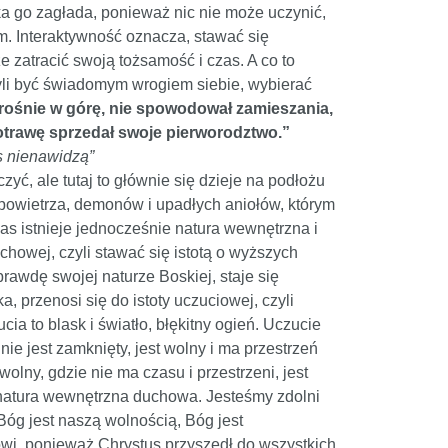
ka go zagłada, ponieważ nic nie może uczynić,
m. Interaktywność oznacza, stawać się
 zatracić swoją tożsamość i czas. A co to
li być świadomym wrogiem siebie, wybierać
ry rośnie w górę, nie spowodował zamieszania,
ą potrawę sprzedał swoje pierworodztwo.”
s nienawidzą”
zyć, ale tutaj to głównie się dzieje na podłożu
powietrza, demonów i upadłych aniołów, którym
nas istnieje jednocześnie natura wewnętrzna i
uchowej, czyli stawać się istotą o wyższych
prawdę swojej naturze Boskiej, staje się
a, przenosi się do istoty uczuciowej, czyli
ia to blask i światło, błękitny ogień. Uczucie
 nie jest zamknięty, jest wolny i ma przestrzeń
lny, gdzie nie ma czasu i przestrzeni, jest
 natura wewnętrzna duchowa. Jesteśmy zdolni
óg jest naszą wolnością, Bóg jest
wi, ponieważ Chrystus przyszedł do wszystkich