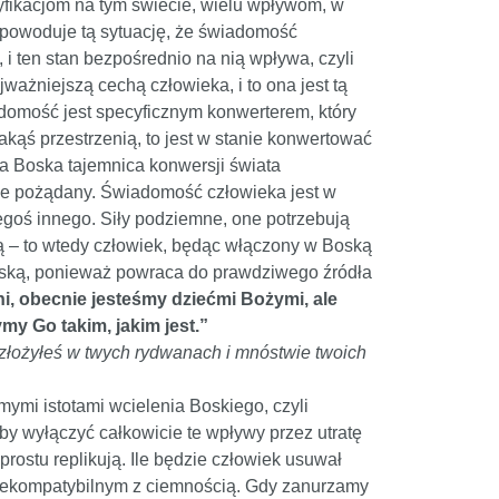
fikacjom na tym świecie, wielu wpływom, w
ść powoduje tą sytuację, że świadomość
 i ten stan bezpośrednio na nią wpływa, czyli
ważniejszą cechą człowieka, i to ona jest tą
domość jest specyficznym konwerterem, który
jakąś przestrzenią, to jest w stanie konwertować
ona Boska tajemnica konwersji świata
nie pożądany. Świadomość człowieka jest w
egoś innego. Siły podziemne, one potrzebują
żą – to wtedy człowiek, będąc włączony w Boską
ą Boską, ponieważ powraca do prawdziwego źródła
ni, obecnie jesteśmy dziećmi Bożymi, ale
my Go takim, jakim jest.”
złożyłeś w twych rydwanach i mnóstwie twoich
ymi istotami wcielenia Boskiego, czyli
by wyłączyć całkowicie te wpływy przez utratę
prostu replikują. Ile będzie człowiek usuwał
ę niekompatybilnym z ciemnością. Gdy zanurzamy