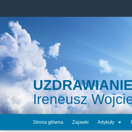
UZDRAWIANI
Ireneusz Wojci
Strona główna
Zajawki
Artykuły