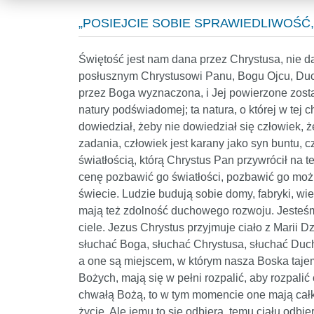
„POSIEJCIE SOBIE SPRAWIEDLIWOŚĆ, 
Świętość jest nam dana przez Chrystusa, nie d
posłusznym Chrystusowi Panu, Bogu Ojcu, Duchow
przez Boga wyznaczona, i Jej powierzone zosta
natury podświadomej; ta natura, o której w tej c
dowiedział, żeby nie dowiedział się człowiek, 
zadania, człowiek jest karany jako syn buntu, c
światłością, którą Chrystus Pan przywrócił na t
cenę pozbawić go światłości, pozbawić go możliw
świecie. Ludzie budują sobie domy, fabryki, wie
mają też zdolność duchowego rozwoju. Jesteśmy
ciele. Jezus Chrystus przyjmuje ciało z Marii 
słuchać Boga, słuchać Chrystusa, słuchać Ducha
a one są miejscem, w którym nasza Boska tajem
Bożych, mają się w pełni rozpalić, aby rozpali
chwałą Bożą, to w tym momencie one mają całko
życie. Ale jemu to się odbiera, temu ciału odb