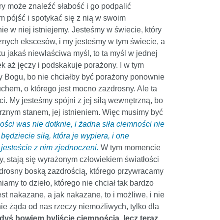
óry może znaleźć słabość i go podpalić
m pójść i spotykać się z nią w swoim
ie w niej istniejemy. Jesteśmy w świecie, który
cznych ekscesów, i my jesteśmy w tym świecie, a
u jakaś niewłaściwa myśl, to ta myśl w jednej
k aż jęczy i podskakuje porażony. I w tym
any Bogu, bo nie chciałby być porażony ponownie
chem, o którego jest mocno zazdrosny. Ale ta
i. My jesteśmy spójni z jej siłą wewnętrzną, bo
wnętrznym stanem, jej istnieniem. Więc musimy być
ości was nie dotknie, i żadna siła ciemności nie
dziecie siłą, która je wypiera, i one
 jesteście z nim zjednoczeni.
W tym momencie
, stają się wyrażonym człowiekiem światłości
zazdrosny boską zazdrością, którego przywracamy
iamy to dzieło, którego nie chciał tak bardzo
t nakazane, a jak nakazane, to i możliwe, i nie
ie żąda od nas rzeczy niemożliwych, tylko dla
gdyś bowiem byliście ciemnością, lecz teraz