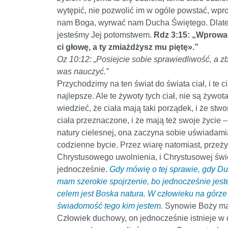
wytępić, nie pozwolić im w ogóle powstać, wp
nam Boga, wyrwać nam Ducha Świętego. Dlatego
jesteśmy Jej potomstwem.
Rdz 3:15: „Wprowad
ci głowę, a ty zmiażdżysz mu piętę».”
Oz 10:12: „Posiejcie sobie sprawiedliwość, a z
was nauczyć.”
Przychodzimy na ten świat do świata ciał, i te c
najlepsze. Ale te żywoty tych ciał, nie są żywo
wiedzieć, że ciała mają taki porządek, i że stw
ciała przeznaczone, i że mają też swoje życie –
natury cielesnej, ona zaczyna sobie uświadami
codzienne bycie. Przez wiarę natomiast, prze
Chrystusowego uwolnienia, i Chrystusowej świę
jednocześnie.
Gdy mówię o tej sprawie, gdy Duc
mam szerokie spojrzenie, bo jednocześnie jeste
celem jest Boska natura. W człowieku na górze – 
świadomość tego kim jestem.
Synowie Boży mają
Człowiek duchowy, on jednocześnie istnieje w 