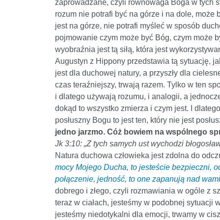
zaprowadzane, czyli równowaga Boga w tych sta
rozum nie potrafi być na górze i na dole, może
jest na górze, nie potrafi myśleć w sposób duc
pojmowanie czym może być Bóg, czym może być 
wyobraźnia jest tą siłą, która jest wykorzystywa
Augustyn z Hippony przedstawia tą sytuację, jako
jest dla duchowej natury, a przyszły dla cieles
czas teraźniejszy, trwają razem. Tylko w ten s
i dlatego używają rozumu, i analogii, a jedno
dokąd to wszystko zmierza i czym jest. I dlat
posłuszny Bogu to jest ten, który nie jest posł
jedno jarzmo. Cóż bowiem na wspólnego spr
Jk 3:10: „Z tych samych ust wychodzi błogosław
Natura duchowa człowieka jest zdolna do odcz
mocy Mojego Ducha, to jesteście bezpieczni, o
połączenie, jedność, to one zapanują nad wami
dobrego i złego, czyli rozmawiania w ogóle z 
teraz w ciałach, jesteśmy w podobnej sytuacji
jesteśmy niedotykalni dla emocji, trwamy w cis