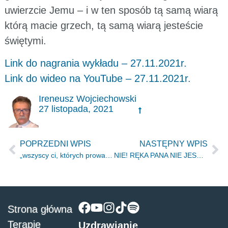
uwierzcie Jemu – i w ten sposób tą samą wiarą
którą macie grzech, tą samą wiarą jesteście
świętymi.
Link do nagrania wykładu – 27.11.2021r.
Link do wideo na YouTube – 27.11.2021r.
Ireneusz Wojciechowski
27 listopada, 2021
POPRZEDNI WPIS
NASTĘPNY WPIS
„wszyscy ci, których prowadzi Duch Boży, są synami Bożymi.” Rz 8.14
NIE! RĘKA PANA NIE JEST TAK KRÓTKA, ŻEBY NIE MOGŁA OCALIĆ IZ.59.1
Strona główna
Terapie
Uzdrawianie