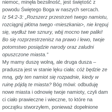
niemoc, minęła bezsilność, jest świętość z
powodu Świętego Boga w naszych sercach.
Iz 54:2-3: „Rozszerz przestrzeń twego namiotu,
rozciągnij płótna twego ‹mieszkania>, nie krępuj
się, wydłuż twe sznury, wbij mocno twe paliki!
Bo się rozprzestrzenisz na prawo i lewo, twoje
potomstwo posiądzie narody oraz zaludni
opuszczone miasta.”
My mamy duszę wolną, ale druga dusza –
pradusza jest w stanie lęku ciała:
cóż będzie ze
mną, gdy ten namiot się rozpadnie, kiedy w
ruinę pójdą te miasta?
Bóg mówi: odbuduję
nowe miasta i odnowię twoje namioty, czyli dam
ci ciało prawieczne i wieczne, to które na
początku stworzyłem, ponieważ dopełnione