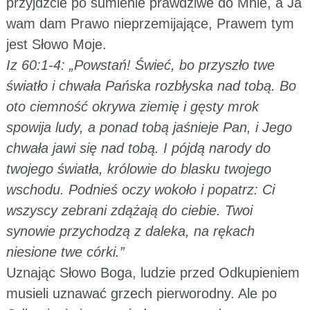
przyjdźcie po sumienie prawdziwe do Mnie, a Ja
wam dam Prawo nieprzemijające, Prawem tym
jest Słowo Moje.
Iz 60:1-4: „Powstań! Świeć, bo przyszło twe
światło i chwała Pańska rozbłyska nad tobą. Bo
oto ciemność okrywa ziemię i gęsty mrok
spowija ludy, a ponad tobą jaśnieje Pan, i Jego
chwała jawi się nad tobą. I pójdą narody do
twojego światła, królowie do blasku twojego
wschodu. Podnieś oczy wokoło i popatrz: Ci
wszyscy zebrani zdążają do ciebie. Twoi
synowie przychodzą z daleka, na rękach
niesione twe córki.”
Uznając Słowo Boga, ludzie przed Odkupieniem
musieli uznawać grzech pierworodny. Ale po