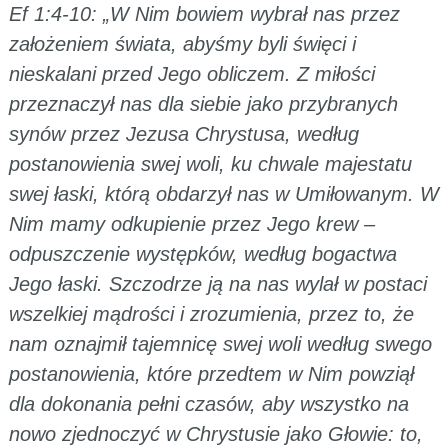
Ef 1:4-10: „W Nim bowiem wybrał nas przez
założeniem świata, abyśmy byli święci i
nieskalani przed Jego obliczem. Z miłości
przeznaczył nas dla siebie jako przybranych
synów przez Jezusa Chrystusa, według
postanowienia swej woli, ku chwale majestatu
swej łaski, którą obdarzył nas w Umiłowanym. W
Nim mamy odkupienie przez Jego krew –
odpuszczenie występków, według bogactwa
Jego łaski. Szczodrze ją na nas wylał w postaci
wszelkiej mądrości i zrozumienia, przez to, że
nam oznajmił tajemnicę swej woli według swego
postanowienia, które przedtem w Nim powziął
dla dokonania pełni czasów, aby wszystko na
nowo zjednoczyć w Chrystusie jako Głowie: to,