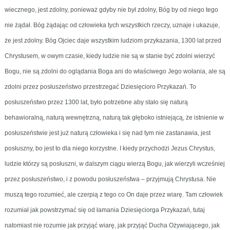
wiecznego, jest zdolny, ponieważ gdyby nie był zdolny, Bóg by od niego tego
nie żądał. Bóg żądając od człowieka tych wszystkich rzeczy, uznaje i ukazuje,
że jest zdolny. Bóg Ojciec daje wszystkim ludziom przykazania, 1300 lat przed
Chrystusem, w owym czasie, kiedy ludzie nie są w stanie być zdolni wierzyć
Bogu, nie są zdolni do oglądania Boga ani do właściwego Jego wołania, ale są
zdolni przez posłuszeństwo przestrzegać Dziesięcioro Przykazań. To
posłuszeństwo przez 1300 lat, było potrzebne aby stało się naturą
behawioralną, naturą wewnętrzną, naturą tak głęboko istniejącą, że istnienie w
posłuszeństwie jest już naturą człowieka i się nad tym nie zastanawia, jest
posłuszny, bo jest to dla niego korzystne. I kiedy przychodzi Jezus Chrystus,
ludzie którzy są posłuszni, w dalszym ciągu wierzą Bogu, jak wierzyli wcześniej
przez posłuszeństwo, i z powodu posłuszeństwa – przyjmują Chrystusa. Nie
muszą tego rozumieć, ale czerpią z tego co On daje przez wiarę. Tam człowiek
rozumiał jak powstrzymać się od łamania Dziesięciorga Przykazań, tutaj
natomiast nie rozumie jak przyjąć wiarę, jak przyjąć Ducha Ożywiającego, jak