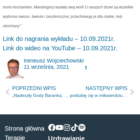
moim kochaniem. Mandragory wydały swą woń! U naszych drzwi są wszelkie
wyborne owoce, świeże i zeszłoroczne; przechowuję je dla ciebie, mój
ukochany.”
Link do nagrania wykładu – 10.09.2021r.
Link do wideo na YouTube – 10.09.2021r.
Ireneusz Wojciechowski
11 września, 2021
POPRZEDNI WPIS
NASTĘPNY WPIS
„Nadeszły Gody Baranka, a Jego Małżonka się przystroiła” Ap.19.7
poślubię cię w miłosierdziu i miłości
Strona główna
Terapie
Uzdrawianie