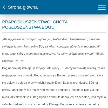
Strona główna
PRAPOSŁUSZEŃSTWO; CNOTA
POSŁUSZEŃSTWA BOGU
„Ale wy jesteście rodzajem wybranym, królewskiem kapłaństwem, narodem
świętym, ludem, który sobie Bóg za własny poczyta, abyście przepowiedali
cnoty tego, który z ciemności was wezwał ku dziwnej światłości swojej.” (Biblia
Brzeska, 1P 2:9)
Bóg naprawdę istnieje, jest żywy i istniejący. Ci, którzy naprawdę wierzą, że nie
mają grzechu z powodu Boga, łączą się z Bogiem przez posłuszeństwo, które
się objawia potęgą wiary w nich, i wtedy Duch Boży w nich działa. Bóg jest
czysty i doskonały, nie ma w Nim żadnego podstępu, nie ma w Nim zła, nie
myśli jak człowiek, jeśli Bóg myśli o dobru, to dobro jest szlachetne, jeśli myśli o
celu, ten cel jest prosty i szlachetny. Dlatego Bóg w nas istnieje szlachetną