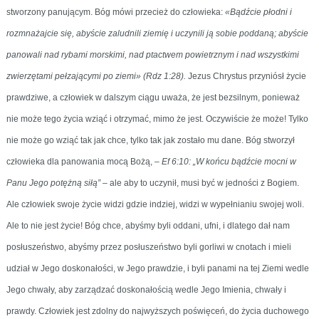
stworzony panującym. Bóg mówi przecież do człowieka:
«Bądźcie płodni i
rozmnażajcie się, abyście zaludnili ziemię i uczynili ją sobie poddaną; abyście
panowali nad rybami morskimi, nad ptactwem powietrznym i nad wszystkimi
zwierzętami pełzającymi po ziemi» (Rdz 1:28).
Jezus Chrystus przyniósł życie
prawdziwe, a człowiek w dalszym ciągu uważa, że jest bezsilnym, ponieważ
nie może tego życia wziąć i otrzymać, mimo że jest. Oczywiście że może! Tylko
nie może go wziąć tak jak chce, tylko tak jak zostało mu dane. Bóg stworzył
człowieka dla panowania mocą Bożą, –
Ef 6:10: „W końcu bądźcie mocni w
Panu Jego potężną siłą”
– ale aby to uczynił, musi być w jedności z Bogiem.
Ale człowiek swoje życie widzi gdzie indziej, widzi w wypełnianiu swojej woli.
Ale to nie jest życie! Bóg chce, abyśmy byli oddani, ufni, i dlatego dał nam
posłuszeństwo, abyśmy przez posłuszeństwo byli gorliwi w cnotach i mieli
udział w Jego doskonałości, w Jego prawdzie, i byli panami na tej Ziemi wedle
Jego chwały, aby zarządzać doskonałością wedle Jego Imienia, chwały i
prawdy. Człowiek jest zdolny do najwyższych poświęceń, do życia duchowego