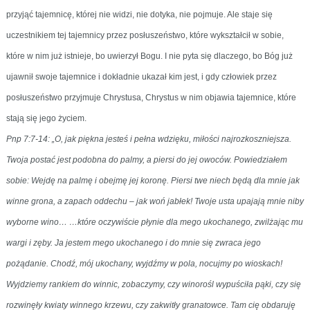
przyjąć tajemnicę, której nie widzi, nie dotyka, nie pojmuje. Ale staje się
uczestnikiem tej tajemnicy przez posłuszeństwo, które wykształcił w sobie,
które w nim już istnieje, bo uwierzył Bogu. I nie pyta się dlaczego, bo Bóg już
ujawnił swoje tajemnice i dokładnie ukazał kim jest, i gdy człowiek przez
posłuszeństwo przyjmuje Chrystusa, Chrystus w nim objawia tajemnice, które
stają się jego życiem.
Pnp 7:7-14: „O, jak piękna jesteś i pełna wdzięku, miłości najrozkoszniejsza.
Twoja postać jest podobna do palmy, a piersi do jej owoców. Powiedziałem
sobie: Wejdę na palmę i obejmę jej koronę. Piersi twe niech będą dla mnie jak
winne grona, a zapach oddechu – jak woń jabłek! Twoje usta upajają mnie niby
wyborne wino… …które oczywiście płynie dla mego ukochanego, zwilżając mu
wargi i zęby. Ja jestem mego ukochanego i do mnie się zwraca jego
pożądanie. Chodź, mój ukochany, wyjdźmy w pola, nocujmy po wioskach!
Wyjdziemy rankiem do winnic, zobaczymy, czy winorośl wypuściła pąki, czy się
rozwinęły kwiaty winnego krzewu, czy zakwitły granatowce. Tam cię obdaruję