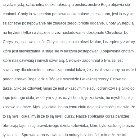
czystą myślą, szlachetną doskonałością, a posłuszeństwo Bogu objawia się
cnotami. Cnoty to szlachetna postawa doskonałości, nieskalana, jest to czyste
szlachetne postępowanie nie znające złego, proste oddanie. Cnoty występują
na tej Ziemi tylko i wyłącznie przez naśladowanie doskonałe Chrystusa, bo
Chrystus jest dawcą cnót. Chrystus daje to co niewidzialne, i czerpiemy z wiary,
która jest niewidzialna, a staje się w naszym postępowaniu objawiona cnotami,
które nas ożywiają i innych ożywiają. Człowiek zapomniał o tym, że jest
stworzony dla nieśmiertelności i zapomniał także, że został stworzony na wzór i
podobieństwo Boga, gdzie Bóg jest wszędzie i w każdej rzeczy. Człowiek
także, tylko że człowiek mimo że jest w każdym miejscu, ograniczył się tylko do
tego jednego ciała, w którym się osaczył i boi się je zostawić, bo myśli że jak je
zostawi to umrze. Myśli jak ciało, bo on temu ciału daje tożsamość, i nie wie, że
to są myśli ciała, myśli że to są myśli duszy. Nasze spotkania coraz bardziej
otwierają tajemnicę prawdziwego dzieła człowieka, które było zasłonięte przez
tysiące lat. Sprowadzono człowieka do natury bezsilności, mimo że został